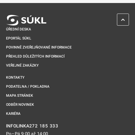
ZPĚT 
ÚŘEDNÍ DESKA
EPORTÁL SÚKL
POVINNĚ ZVEŘEJŇOVANÉ INFORMACE
PŘEHLED DŮLEŽITÝCH INFORMACÍ
VEŘEJNÉ ZAKÁZKY
KONTAKTY
PODATELNA / POKLADNA
MAPA STRÁNEK
ODBĚR NOVINEK
KARIÉRA
272 185 333
INFOLINKA
Po–Pá 9:00 až 14:00