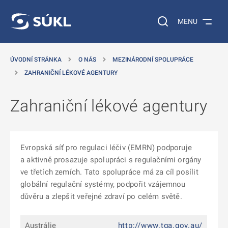
 NA HLAVNÍ OBSAH
Vyhledávání na web
MENU
ÚVODNÍ STRÁNKA
O NÁS
MEZINÁRODNÍ SPOLUPRÁCE
ZAHRANIČNÍ LÉKOVÉ AGENTURY
Zahraniční lékové agentury
Evropská síť pro regulaci léčiv (EMRN) podporuje
a aktivně prosazuje spolupráci s regulačními orgány
ve třetích zemích. Tato spolupráce má za cíl posílit
globální regulační systémy, podpořit vzájemnou
důvěru a zlepšit veřejné zdraví po celém světě.
Austrálie
http://www.tga.gov.au/