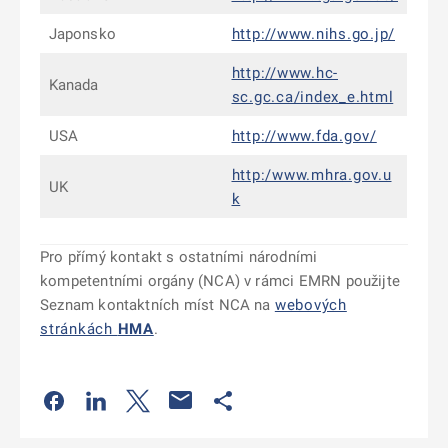
Japonsko
http://www.nihs.go.jp/
http://www.hc-
Kanada
sc.gc.ca/index_e.html
USA
http://www.fda.gov/
http:/www.mhra.gov.u
UK
k
Pro přímý kontakt s ostatními národními
kompetentními orgány (NCA) v rámci EMRN použijte
Seznam kontaktních míst NCA na
webových
stránkách
HMA
.
Odkaz se otevře na nové kartě
Odkaz se otevře na nové kartě
Odkaz se otevře na nové kartě
Odkaz se otevře na nové kartě