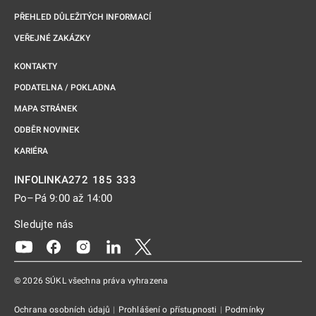
PŘEHLED DŮLEŽITÝCH INFORMACÍ
VEŘEJNÉ ZAKÁZKY
KONTAKTY
PODATELNA / POKLADNA
MAPA STRÁNEK
ODBĚR NOVINEK
KARIÉRA
272 185 333
INFOLINKA
Po–Pá 9:00 až 14:00
Sledujte nás
Odkaz se otevře na nové kartě
Odkaz se otevře na nové kartě
Odkaz se otevře na nové kartě
Odkaz se otevře na nové kartě
Odkaz se otevře na nové kartě
© 2026 SÚKL všechna práva vyhrazena
Ochrana osobních údajů
|
Prohlášení o přístupnosti
|
Podmínky