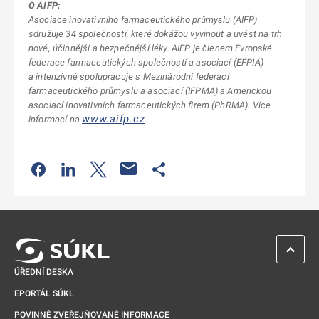
O AIFP:
Asociace inovativního farmaceutického průmyslu (AIFP)
sdružuje 34 společností, které dokážou vyvinout a uvést na trh
nové, účinnější a bezpečnější léky. AIFP je členem Evropské
federace farmaceutických společností a asociací (EFPIA)
a intenzivně spolupracuje s Mezinárodní federací
farmaceutického průmyslu a asociací (IFPMA) a Americkou
asociací inovativních farmaceutických firem (PhRMA). Více
www.aifp.cz
informací na
.
Odkaz se otevře na nové kartě
Odkaz se otevře na nové kartě
Odkaz se otevře na nové kartě
Odkaz se otevře na nové kartě
ZPĚT 
ÚŘEDNÍ DESKA
EPORTÁL SÚKL
POVINNĚ ZVEŘEJŇOVANÉ INFORMACE