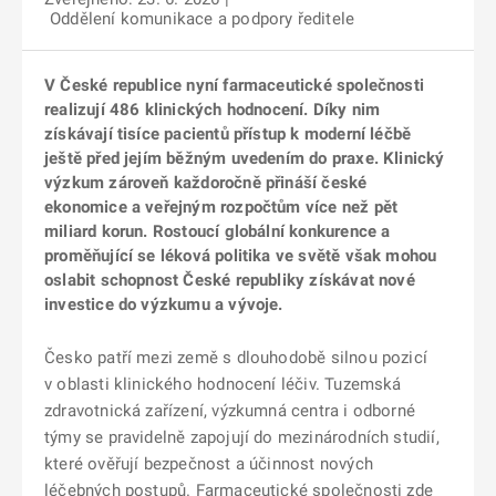
Oddělení komunikace a podpory ředitele
V České republice nyní farmaceutické společnosti
realizují 486 klinických hodnocení. Díky nim
získávají tisíce pacientů přístup k moderní léčbě
ještě před jejím běžným uvedením do praxe. Klinický
výzkum zároveň každoročně přináší české
ekonomice a veřejným rozpočtům více než pět
miliard korun. Rostoucí globální konkurence a
proměňující se léková politika ve světě však mohou
oslabit schopnost České republiky získávat nové
investice do výzkumu a vývoje.
Česko patří mezi země s dlouhodobě silnou pozicí
v oblasti klinického hodnocení léčiv. Tuzemská
zdravotnická zařízení, výzkumná centra i odborné
týmy se pravidelně zapojují do mezinárodních studií,
které ověřují bezpečnost a účinnost nových
léčebných postupů. Farmaceutické společnosti zde