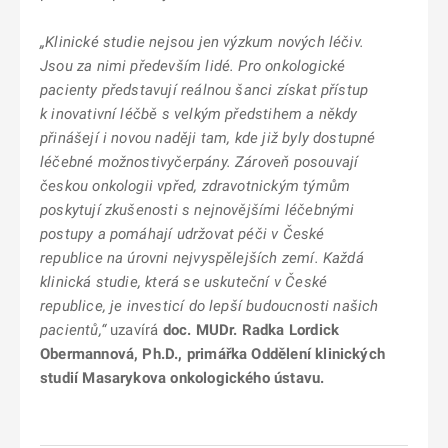
„Klinické studie nejsou jen výzkum nových léčiv.
Jsou za nimi především lidé. Pro onkologické
pacienty představují reálnou šanci získat přístup
k inovativní léčbě s velkým předstihem a někdy
přinášejí i novou naději tam, kde již byly dostupné
léčebné možnostivyčerpány. Zároveň posouvají
českou onkologii vpřed, zdravotnickým týmům
poskytují zkušenosti s nejnovějšími léčebnými
postupy a pomáhají udržovat péči v České
republice na úrovni nejvyspělejších zemí. Každá
klinická studie, která se uskuteční v České
republice, je investicí do lepší budoucnosti našich
pacientů,“
uzavírá
doc. MUDr. Radka Lordick
Obermannová, Ph.D., primářka Oddělení klinických
studií Masarykova onkologického ústavu.