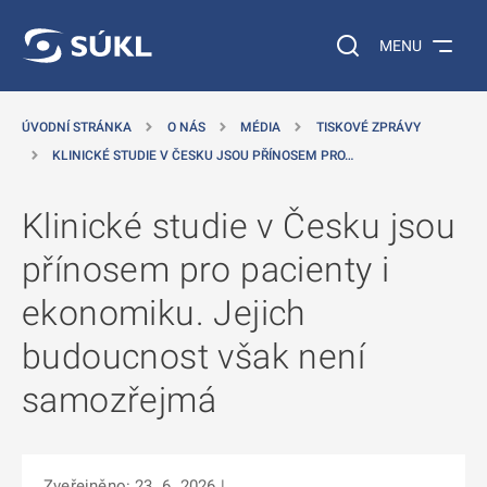
 NA HLAVNÍ OBSAH
Vyhledávání na web
MENU
ÚVODNÍ STRÁNKA
O NÁS
MÉDIA
TISKOVÉ ZPRÁVY
KLINICKÉ STUDIE V ČESKU JSOU PŘÍNOSEM PRO…
Klinické studie v Česku jsou
přínosem pro pacienty i
ekonomiku. Jejich
budoucnost však není
samozřejmá
Zveřejněno: 23. 6. 2026
|