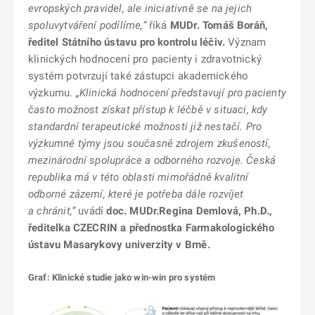
evropských pravidel, ale iniciativně se na jejich
spoluvytváření podílíme,“
říká
MUDr.
Tomáš Boráň,
ředitel Státního ústavu pro kontrolu léčiv.
Význam
klinických hodnocení pro pacienty i zdravotnický
systém potvrzují také zástupci akademického
výzkumu.
„Klinická hodnocení představují pro pacienty
často možnost získat přístup k léčbě v situaci, kdy
standardní terapeutické možnosti již nestačí. Pro
výzkumné týmy jsou současně zdrojem zkušeností,
mezinárodní spolupráce a odborného rozvoje. Česká
republika má v této oblasti mimořádně kvalitní
odborné zázemí, které je potřeba dále rozvíjet
a chránit,“
uvádí
doc. MUDr.Regina Demlová, Ph.D.,
ředitelka CZECRIN a přednostka Farmakologického
ústavu Masarykovy univerzity v Brně.
Graf: Klinické studie jako win-win pro systém