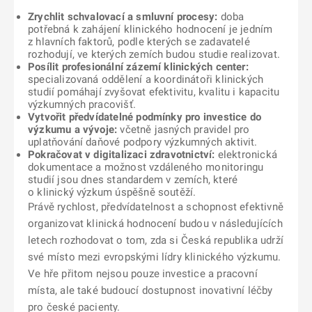
Zrychlit schvalovací a smluvní procesy:
doba
potřebná k zahájení klinického hodnocení je jedním
z hlavních faktorů, podle kterých se zadavatelé
rozhodují, ve kterých zemích budou studie realizovat.
Posílit profesionální zázemí klinických center:
specializovaná oddělení a koordinátoři klinických
studií pomáhají zvyšovat efektivitu, kvalitu i kapacitu
výzkumných pracovišť.
Vytvořit předvídatelné podmínky pro investice do
výzkumu a vývoje:
včetně jasných pravidel pro
uplatňování daňové podpory výzkumných aktivit.
Pokračovat v digitalizaci zdravotnictví:
elektronická
dokumentace a možnost vzdáleného monitoringu
studií jsou dnes standardem v zemích, které
o klinický výzkum úspěšně soutěží.
Právě rychlost, předvídatelnost a schopnost efektivně
organizovat klinická hodnocení budou v následujících
letech rozhodovat o tom, zda si Česká republika udrží
své místo mezi evropskými lídry klinického výzkumu.
Ve hře přitom nejsou pouze investice a pracovní
místa, ale také budoucí dostupnost inovativní léčby
pro české pacienty.