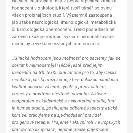
Největší zastoupení mají v České republice klinická
hodnocení v onkologii, která tvoří téměř polovinu
všech probíhajících studií. Významně zastoupena
jsou také neurologická, imunologická, metabolická
či kardiologická onemocnění. Trend posledních let
zároveň ukazuje rostoucí význam personalizované
medicíny a výzkumu vzácných onemocnění.
„Klinická hodnocení jsou možností pro pacienty, jak se
dostat k nejmodernější léčbě ještě před jejím
uvedením na trh. SÚKL činí mnohé pro to, aby Česká
republika patřila mezi země, které dokážou nabídnout
kvalitní odborné zázemí, rychlé a předvídatelné
procesy a prostředí otevřené inovacím. Aktivně
podporujeme akademické a nekomerční studie, first-
in-human studie, posilujeme odborné kapacity etické
komise, pracujeme na zjednodušení pravidel
pro genové terapie. Hrajeme i aktivní roli v evropských
pracovních skupinách; nejsme pouze příjemcem