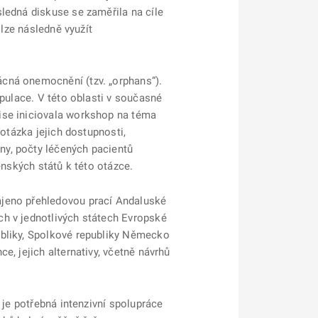
ledná diskuse se zaměřila na cíle
 lze následně využít
ácná onemocnění (tzv. „orphans“).
opulace. V této oblasti v současné
ise iniciovala workshop na téma
 otázka jejich dostupnosti,
ny, počty léčených pacientů
enských států k této otázce.
ájeno přehledovou prací Andaluské
ch v jednotlivých státech Evropské
ubliky, Spolkové republiky Německo
, jejich alternativy, včetně návrhů
 je potřebná intenzivní spolupráce