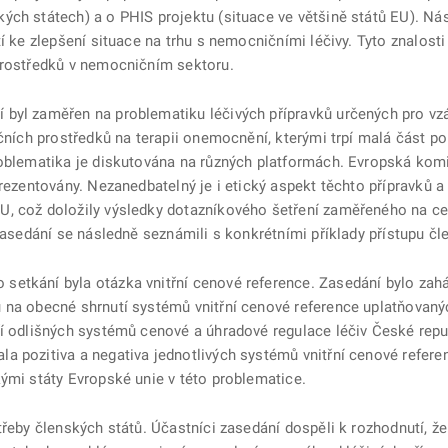
ých státech) a o PHIS projektu (situace ve většině států EU). Nás
í ke zlepšení situace na trhu s nemocničními léčivy. Tyto znalosti
prostředků v nemocničním sektoru.
byl zaměřen na problematiku léčivých přípravků určených pro vz
nčních prostředků na terapii onemocnění, kterými trpí malá část p
roblematika je diskutována na různých platformách. Evropská kom
rezentovány. Nezanedbatelný je i etický aspekt těchto přípravků a
, což doložily výsledky dotazníkového šetření zaměřeného na ce
 zasedání se následně seznámili s konkrétními příklady přístupu čl
setkání byla otázka vnitřní cenové reference. Zasedání bylo zah
 na obecné shrnutí systémů vnitřní cenové reference uplatňovaný
ří odlišných systémů cenové a úhradové regulace léčiv České rep
 pozitiva a negativa jednotlivých systémů vnitřní cenové reference
ými státy Evropské unie v této problematice.
třeby členských států. Účastníci zasedání dospěli k rozhodnutí, že