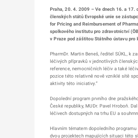
Praha, 20. 4. 2009 – Ve dnech 16. a 17. 
členských států Evropské unie se zástu
for Pricing and Reimbursement of Pharma
spolkového institutu pro zdravotnictví (Ö
v Praze pod záštitou Státního ústavu pro
PharmDr. Martin Beneš, ředitel SÚKL, k za
léčivých přípravků v jednotlivých členský
reference, nemocničních léčiv a také léči
pozice této relativně nově vzniklé sítě spo
aktivity této iniciativy.“
Dopolední program prvního dne pražského 
České republiky, MUDr. Pavel Hroboň. Dal
léčivech dostupných na trhu EU a souhrnn
Hlavním tématem dopoledního programu se
dvou projektech mapujících situaci této s