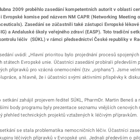
dubna 2009 proběhlo zasedání kompetentních autorit v oblasti ce
pci Evropské komise pod názvem NM CAPR (Networking Meeting of
ceuticals). Zasedání se zúčastnili také zástupci Evropské lékov
BIG) a Andaluské školy veřejného zdraví (EASP). Toto tradiční set
 kontrolu léčiv (SÚKL) v rámci předsednictví České republiky v Ra
sedání uvádí: „Hlavní prioritou bylo projednání procesů spojenýc
ch státech Evropské unie. Účastníci zasedání probírali především p
vých přípravků pro vzácná onemocnění (tzv. „orphans“). Jsme velmi
lupráce, a hlavně, že i účastníci svými aktivními příspěvky k disku
setkání zahájil projevem ředitel SÚKL, PharmDr. Martin Beneš a 
šími body programu byly prezentace seznamu vnějších cenových r
ý přehled technických projektů vztažených k léčivým přípravkům.
tkání se stala problematika nemocničních léčiv. Účastníci zase
kupiny léčivých přípravků v Evropské unii. Jednali především o pil