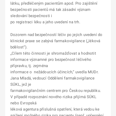
látku, předléčeným pacientům apod. Pro zajištění
bezpečnosti pacientů má tak zásadní význam
sledování bezpečnosti i
po registraci léku a jeho uvedení na trh.
Dozorem nad bezpečností léčiv po jejich uvedení do
klinické praxe se zabývá farmakovigilance („léková
bdělost“).
„Cílem této činnosti je shromažďovat a hodnotit
informace významné pro bezpečnost léčivého
přípravku, tj. zejména
informace o nežádoucích účincích,“ uvedla MUDr.
Jana Mladá, vedoucí Oddělení farmakovigilance
SÚKL, jež je
farmakovigilančním centrem pro Českou republiku.
V případě rozpoznání nového rizika přijímá SÚKL
nebo Evropská
léková agentura příslušná opatření, která vedou ke
snížení možného rizika pro pacienty (např. upřesnění