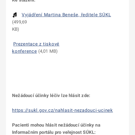
Ke stažení:
Vyjádření Martina Beneše, ředitele SÚKL
(
499,69
KB
)
Prezentace z tiskové
konference
(
4,01 MB
)
Nežádoucí účinky léčiv lze hlásit zde:
https://sukl.gov.cz/nahlasit-nezadouci-ucinek
Pacienti mohou hlásit nežádoucí účinky na
Informačním portálu pro veřejnost SÚKL: