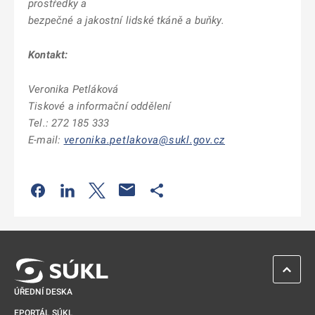
prostředky a
bezpečné a jakostní lidské tkáně a buňky.
Kontakt:
Veronika Petláková
Tiskové a informační oddělení
Tel.: 272 185 333
E-mail:
veronika.petlakova@sukl.gov.cz
Odkaz se otevře na nové kartě
Odkaz se otevře na nové kartě
Odkaz se otevře na nové kartě
Odkaz se otevře na nové kartě
ZPĚT 
ÚŘEDNÍ DESKA
EPORTÁL SÚKL