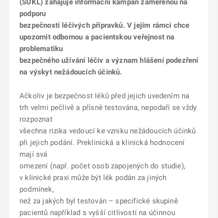
(SÚKL) zahajuje informační kampaň zaměřenou na
podporu
bezpečnosti léčivých přípravků. V jejím rámci chce
upozornit odbornou a pacientskou veřejnost na
problematiku
bezpečného užívání léčiv a význam hlášení podezření
na výskyt nežádoucích účinků.
Ačkoliv je bezpečnost léků před jejich uvedením na
trh velmi pečlivě a přísně testována, nepodaří se vždy
rozpoznat
všechna rizika vedoucí ke vzniku nežádoucích účinků
při jejich podání. Preklinická a klinická hodnocení
mají svá
omezení (např. počet osob zapojených do studie),
v klinické praxi může být lék podán za jiných
podmínek,
než za jakých byl testován – specifické skupině
pacientů například s vyšší citlivostí na účinnou