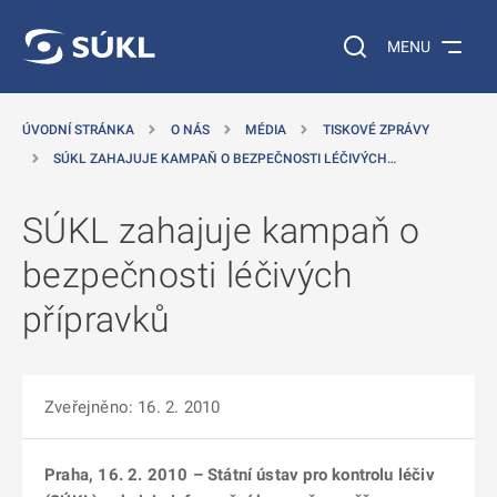
 NA HLAVNÍ OBSAH
Vyhledávání na web
MENU
ÚVODNÍ STRÁNKA
O NÁS
MÉDIA
TISKOVÉ ZPRÁVY
SÚKL ZAHAJUJE KAMPAŇ O BEZPEČNOSTI LÉČIVÝCH…
SÚKL zahajuje kampaň o
bezpečnosti léčivých
přípravků
Zveřejněno: 16. 2. 2010
Praha, 16. 2. 2010 – Státní ústav pro kontrolu léčiv