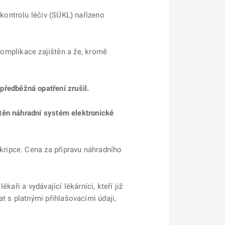
kontrolu léčiv (SÚKL) nařízeno
 komplikace zajištěn a že, kromě
ředběžná opatření zrušil.
těn náhradní systém elektronické
ripce. Cena za přípravu náhradního
aři a vydávající lékárníci, kteří již
 s platnými přihlašovacími údaji,