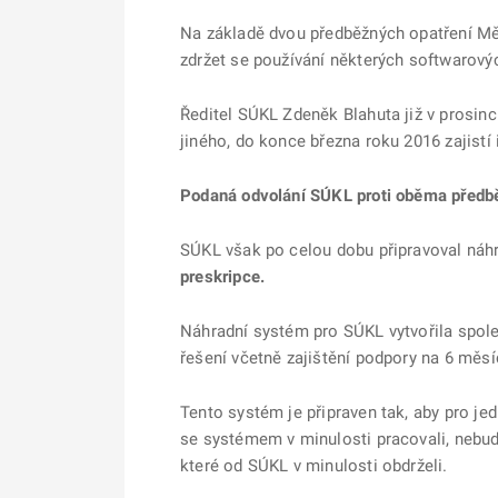
Na základě dvou předběžných opatření Měs
zdržet se používání některých softwarovýc
Ředitel SÚKL Zdeněk Blahuta již v prosinc
jiného, do konce března roku 2016 zajistí
Podaná odvolání SÚKL proti oběma předb
SÚKL však po celou dobu připravoval náhr
preskripce.
Náhradní systém pro SÚKL vytvořila spol
řešení včetně zajištění podpory na 6 měsí
Tento systém je připraven tak, aby pro jed
se systémem v minulosti pracovali, nebu
které od SÚKL v minulosti obdrželi.