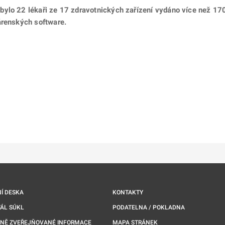
bylo 22 lékaři ze 17 zdravotnických zařízení vydáno více než 1
árenských software.
ě
é kartě
ře na nové kartě
Í DESKA
KONTAKTY
ÁL SÚKL
PODATELNA / POKLADNA
NNĚ ZVEŘEJŇOVANÉ INFORMACE
MAPA STRÁNEK