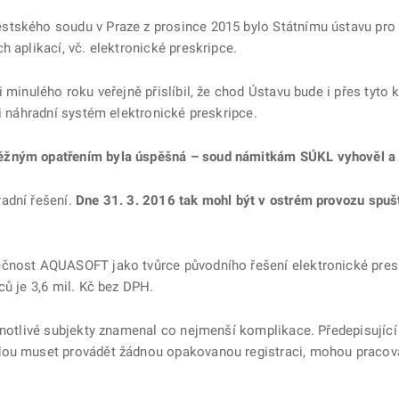
tského soudu v Praze z prosince 2015 bylo Státnímu ústavu pro 
h aplikací, vč. elektronické preskripce.
i minulého roku veřejně přislíbil, že chod Ústavu bude i přes tyto
 i náhradní systém elektronické preskripce.
ěžným opatřením byla úspěšná – soud námitkám SÚKL vyhověl a p
adní řešení.
Dne 31. 3. 2016 tak mohl být v ostrém provozu spuš
ečnost AQUASOFT jako tvůrce původního řešení elektronické presk
ců je 3,6 mil. Kč bez DPH.
notlivé subjekty znamenal co nejmenší komplikace. Předepisující lék
dou muset provádět žádnou opakovanou registraci, mohou pracovat