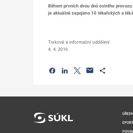
Během prvních dvou dnů ostrého provozu 
je aktuálně zapojeno 10 lékařských a lék
Tiskové a informační oddělení
4. 4. 2016
Odkaz se otevře na nové kartě
Odkaz se otevře na nové kart
Odkaz se otevře na nov
Odkaz se otev
ÚŘEDN
EPORT
POVI