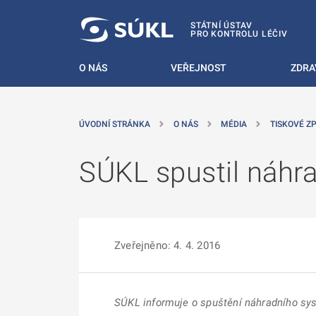
 NA HLAVNÍ OBSAH
STÁTNÍ ÚSTAV
PRO KONTROLU LÉČIV
O NÁS
VEŘEJNOST
ZDRA
ÚVODNÍ STRÁNKA
O NÁS
MÉDIA
TISKOVÉ Z
SÚKL spustil náhra
Zveřejněno: 4. 4. 2016
SÚKL informuje o spuštění náhradního sys