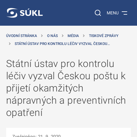
 NA HLAVNÍ OBSAH
Vyhledávání na web
MENU
ÚVODNÍ STRÁNKA
O NÁS
MÉDIA
TISKOVÉ ZPRÁVY
STÁTNÍ ÚSTAV PRO KONTROLU LÉČIV VYZVAL ČESKOU…
Státní ústav pro kontrolu
léčiv vyzval Českou poštu k
přijetí okamžitých
nápravných a preventivních
opatření
Zveřejněno: 21. 9. 2020