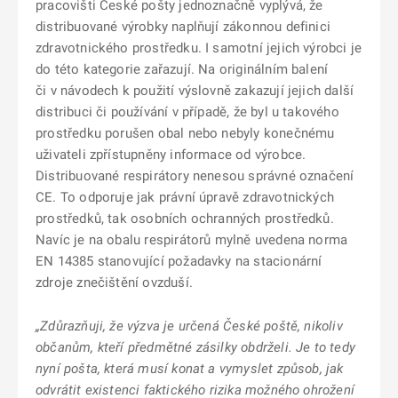
pracovišti České pošty jednoznačně vyplývá, že
distribuované výrobky naplňují zákonnou definici
zdravotnického prostředku. I samotní jejich výrobci je
do této kategorie zařazují. Na originálním balení
či v návodech k použití výslovně zakazují jejich další
distribuci či používání v případě, že byl u takového
prostředku porušen obal nebo nebyly konečnému
uživateli zpřístupněny informace od výrobce.
Distribuované respirátory nenesou správné označení
CE. To odporuje jak právní úpravě zdravotnických
prostředků, tak osobních ochranných prostředků.
Navíc je na obalu respirátorů mylně uvedena norma
EN 14385 stanovující požadavky na stacionární
zdroje znečištění ovzduší.
„Zdůrazňuji, že výzva je určená České poště, nikoliv
občanům, kteří předmětné zásilky obdrželi. Je to tedy
nyní pošta, která musí konat a vymyslet způsob, jak
odvrátit existenci faktického rizika možného ohrožení