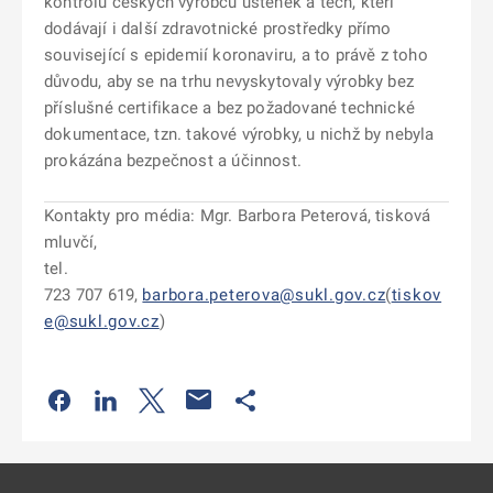
kontrolu českých výrobců ústenek a těch, kteří
dodávají i další zdravotnické prostředky přímo
související s epidemií koronaviru, a to právě z toho
důvodu, aby se na trhu nevyskytovaly výrobky bez
příslušné certifikace a bez požadované technické
dokumentace, tzn. takové výrobky, u nichž by nebyla
prokázána bezpečnost a účinnost.
Kontakty pro média: Mgr. Barbora Peterová, tisková
mluvčí,
tel.
723 707 619,
barbora.peterova@sukl.gov.cz
(
tiskov
e@sukl.gov.cz
)
Odkaz se otevře na nové kartě
Odkaz se otevře na nové kartě
Odkaz se otevře na nové kartě
Odkaz se otevře na nové kartě