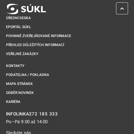
ZPĚT 
ÚŘEDNÍ DESKA
EPORTÁL SÚKL
POVINNĚ ZVEŘEJŇOVANÉ INFORMACE
PŘEHLED DŮLEŽITÝCH INFORMACÍ
VEŘEJNÉ ZAKÁZKY
KONTAKTY
PODATELNA / POKLADNA
MAPA STRÁNEK
ODBĚR NOVINEK
KARIÉRA
272 185 333
INFOLINKA
Po–Pá 9:00 až 14:00
Sledujte nás