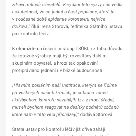
zdraví milionů uživatelů. K vydání této výzvy nás vedla
i skutečnost, že se jedná o část populace, která je
v současné době epidemie koronaviru nejvíce
riziková,“
říká Irena Storová, ředitelka Státního ústavu
pro kontrolu léčiv.
K okamžitému řešení přistoupil SÚKL i z toho důvodu,
že totožné výrobky mají být rozesílány dalším
skupinám obyvatel, a hrozí tak opakování
protiprávního jednání i v blízké budoucnosti.
„Hlavním posláním naší instituce, kterým se řídíme
při veškerých našich krocích, je ochrana zdraví.
I kdybychom kontrolu nezahájili tzv. z moci úřední,
museli bychom reagovat na desítky podnětů občanů,
které nám v této věci přicházejí,“
dodává Storová.
Státní ústav pro kontrolu léčiv již dříve zahájil