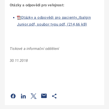
Otázky a odpovědi pro veřejnost:
Otázky a odpovědi pro pacienty_Ibalgin
Junior.pdf, soubor typu pdf, (214,66 kB)
Tiskové a informační oddělení
30.11.2018
Odkaz se otevře na nové kartě
Odkaz se otevře na nové kartě
Odkaz se otevře na nové kartě
Odkaz se otevře na nové kartě