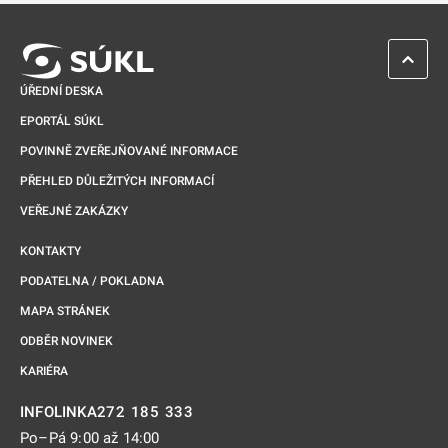
ZPĚT 
ÚŘEDNÍ DESKA
EPORTÁL SÚKL
POVINNĚ ZVEŘEJŇOVANÉ INFORMACE
PŘEHLED DŮLEŽITÝCH INFORMACÍ
VEŘEJNÉ ZAKÁZKY
KONTAKTY
PODATELNA / POKLADNA
MAPA STRÁNEK
ODBĚR NOVINEK
KARIÉRA
272 185 333
INFOLINKA
Po–Pá 9:00 až 14:00