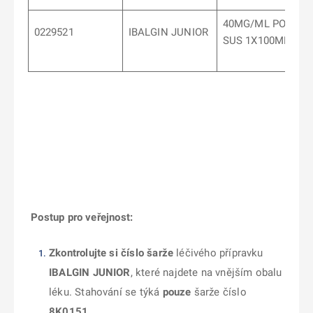
40MG/ML POR
0229521
IBALGIN JUNIOR
SUS 1X100ML
Postup pro veřejnost:
Zkontrolujte si číslo šarže
léčivého přípravku
IBALGIN JUNIOR
, které najdete na vnějším obalu
léku. Stahování se týká
pouze
šarže číslo
8K0151
.