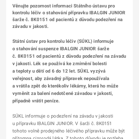
Věnujte pozornost informaci Státního ústavu pro
kontrolu léčiv o stahování přípravku IBALGIN JUNIOR
šarže č. 8K0151 od pacientů z důvodu podezření na
závadu v jakosti.
Státní ústav pro kontrolu léčiv (SÚKL) informuje
o stahování suspenze IBALGIN JUNIOR šarže
č. 8K0151 od pacientů z důvodu podezření na závadu
v jakosti. Lék se používá ke zmírnění bolesti
a teploty u dětí od 6 do 12 let. SÚKL vyzývá
veřejnost, aby závadný přípravek nepoužívala
a vrátila zpět do kterékoliv lékárny, která ho může
vyměnit za balení nedotčené závadou v jakosti,
případně vrátit peníze.
SÚKL informuje o podezření na závadu v jakosti
u přípravku IBALGIN JUNIOR. V šarži č. 8K0151
tohoto volně prodejného léčivého přípravku může být
přítomna cizorodá látka. Z tohoto důvodu je potřeba