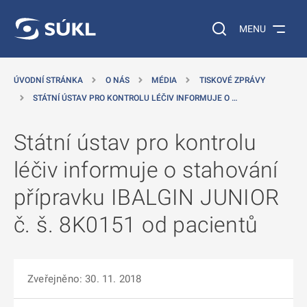
 NA HLAVNÍ OBSAH
Vyhledávání na web
MENU
ÚVODNÍ STRÁNKA
O NÁS
MÉDIA
TISKOVÉ ZPRÁVY
STÁTNÍ ÚSTAV PRO KONTROLU LÉČIV INFORMUJE O …
Státní ústav pro kontrolu
léčiv informuje o stahování
přípravku IBALGIN JUNIOR
č. š. 8K0151 od pacientů
Zveřejněno: 30. 11. 2018