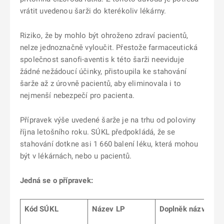
vrátit uvedenou šarži do kterékoliv lékárny.
Riziko, že by mohlo být ohroženo zdraví pacientů,
nelze jednoznačně vyloučit. Přestože farmaceutická
společnost sanofi-aventis k této šarži neeviduje
žádné nežádoucí účinky, přistoupila ke stahování
šarže až z úrovně pacientů, aby eliminovala i to
nejmenší nebezpečí pro pacienta.
Přípravek výše uvedené šarže je na trhu od poloviny
října letošního roku. SÚKL předpokládá, že se
stahování dotkne asi 1 660 balení léku, která mohou
být v lékárnách, nebo u pacientů.
Jedná se o přípravek:
Kód SÚKL
Název LP
Doplněk názvu