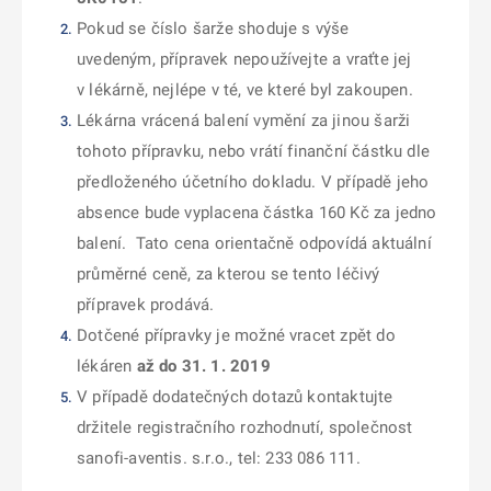
Pokud se číslo šarže shoduje s výše
uvedeným, přípravek nepoužívejte a vraťte jej
v lékárně, nejlépe v té, ve které byl zakoupen.
Lékárna vrácená balení vymění za jinou šarži
tohoto přípravku, nebo vrátí finanční částku dle
předloženého účetního dokladu. V případě jeho
absence bude vyplacena částka 160 Kč za jedno
balení. Tato cena orientačně odpovídá aktuální
průměrné ceně, za kterou se tento léčivý
přípravek prodává.
Dotčené přípravky je možné vracet zpět do
lékáren
až do 31. 1. 2019
V případě dodatečných dotazů kontaktujte
držitele registračního rozhodnutí, společnost
sanofi-aventis. s.r.o., tel: 233 086 111.