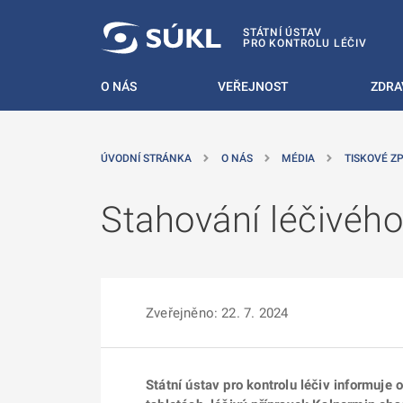
 NA HLAVNÍ OBSAH
STÁTNÍ ÚSTAV
PRO KONTROLU LÉČIV
O NÁS
VEŘEJNOST
ZDRA
ÚVODNÍ STRÁNKA
O NÁS
MÉDIA
TISKOVÉ Z
Stahování léčivého
Zveřejněno: 22. 7. 2024
Státní ústav pro kontrolu léčiv informuje 