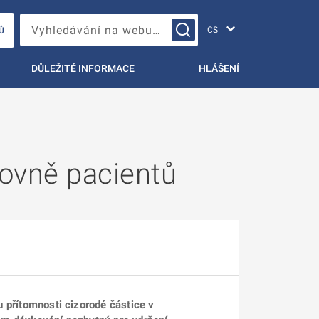
Změna jazyka
Vyhledávání na webu…
Ů
DŮLEŽITÉ INFORMACE
HLÁŠENÍ
rovně pacientů
ku přítomnosti cizorodé částice v