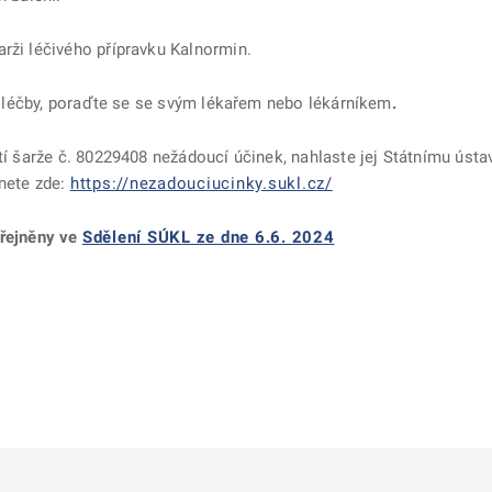
rži léčivého přípravku Kalnormin.
lší léčby, poraďte se se svým lékařem nebo lékárníkem
.
tí šarže č. 80229408 nežádoucí účinek, nahlaste jej Státnímu ústa
znete zde:
https://nezadouciucinky.sukl.cz/
eřejněny ve
Sdělení SÚKL ze dne 6.6. 2024
ě
é kartě
ře na nové kartě