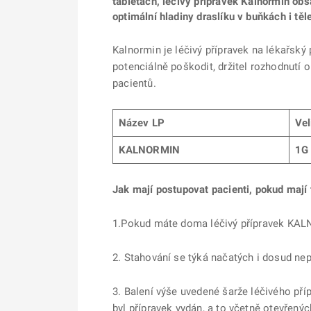
tabletách, léčivý přípravek Kalnormin obs
optimální hladiny draslíku v buňkách i t
Kalnormin je léčivý přípravek na lékařský
potenciálně poškodit, držitel rozhodnutí 
pacientů.
Název LP
Vel
KALNORMIN
1G
Jak mají postupovat pacienti, pokud mají 
1.Pokud máte doma léčivý přípravek KALN
2. Stahování se týká načatých i dosud nep
3. Balení výše uvedené šarže léčivého pří
byl přípravek vydán, a to včetně otevřenýc