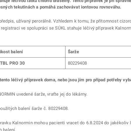
ahuje léčivou látku chlorid draselný. Tento přípravek je při sprá
ělesných tekutinách a pomáhá zachovávat iontovou rovnováhu.
 předpis, užívaný perorálně. Vzhledem k tomu, že přítomnost cizor
o registraci ve spolupráci se SÚKL stahuje léčivý přípravek Kalnor
ikost balení
Šarže
 TBL PRO 30
80229408
tento léčivý přípravek doma, nebo jsou jím pro případ potřeby vyb
ORMIN uvedené šarže, vraťte jej do lékárny.
oužitých balení šarže č. 80229408.
pravku Kalnormin mohou pacienti vracet do 6.8.2024 do jakékoliv lé
h balení.