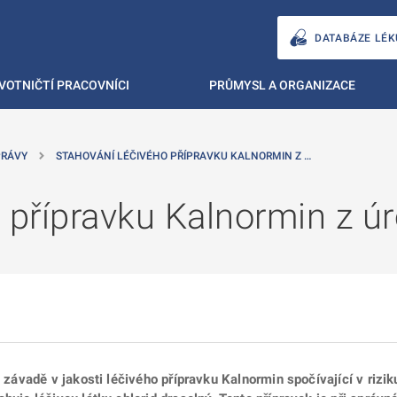
DATABÁZE LÉK
VOTNIČTÍ PRACOVNÍCI
PRŮMYSL A ORGANIZACE
PRÁVY
STAHOVÁNÍ LÉČIVÉHO PŘÍPRAVKU KALNORMIN Z …
 přípravku Kalnormin z ú
o závadě v jakosti léčivého přípravku Kalnormin spočívající v rizi