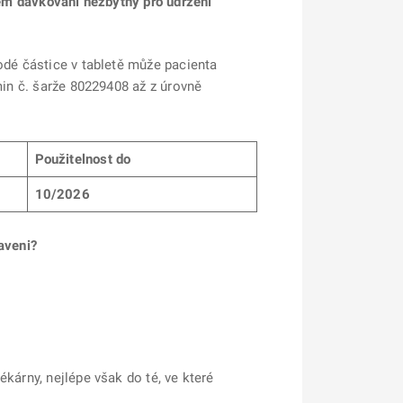
vném dávkování nezbytný pro udržení
odé částice v tabletě může pacienta
min č. šarže 80229408 až z úrovně
Použitelnost do
10/2026
aveni?
kárny, nejlépe však do té, ve které