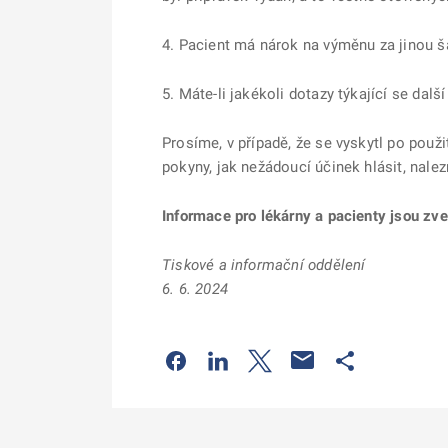
4. Pacient má nárok na výměnu za jinou ša
5. Máte-li jakékoli dotazy týkající se da
Prosíme, v případě, že se vyskytl po použi
pokyny, jak nežádoucí účinek hlásit, nale
Informace pro lékárny a pacienty jsou zv
Tiskové a informační oddělení
6. 6. 2024
Odkaz se otevře na nové kartě
Odkaz se otevře na nové kart
Odkaz se otevře na nov
Odkaz se otev