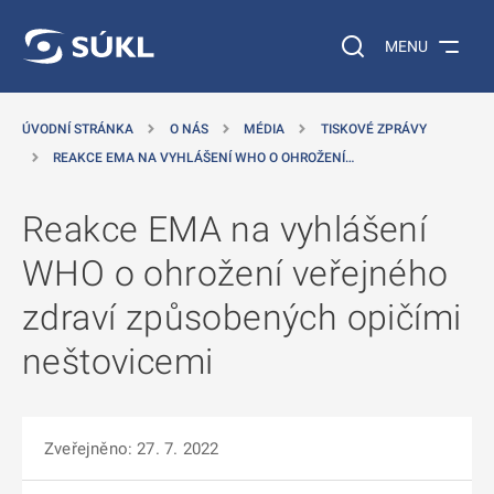
 NA HLAVNÍ OBSAH
Vyhledávání na web
MENU
ÚVODNÍ STRÁNKA
O NÁS
MÉDIA
TISKOVÉ ZPRÁVY
REAKCE EMA NA VYHLÁŠENÍ WHO O OHROŽENÍ…
Reakce EMA na vyhlášení
WHO o ohrožení veřejného
zdraví způsobených opičími
neštovicemi
Zveřejněno: 27. 7. 2022