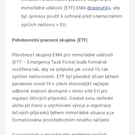
mimořádné události (ETF) EMA
doporučil
a, aby
byl Jynneos použit k ochraně před onemocněním
opičích neštovic v EU.
Pohotovostní pracovní skupina (ETF)
Působnost skupiny EMA pro mimořádné události
(ETF – Emergency Task Force) bude formálně
rozšířena tak, aby se zabývala jak covid-19, tak
opičími neštovicemi. ETF byl původně zřízen během
pandemie covid-19 s cílem shromáždit nejlepší
odborné znalosti dostupné v rámci sítě EU pro
regulaci léčivých přípravků. Uznává svou ústřední
úlohu při řízení a urychlování vývoje a registrace
léčivých přípravků během mimořádné situace a je
formalizována prostřednictvím nového nařízení.
V souvislosti s propuknutím epidemie opičích