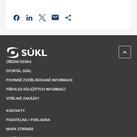
Odkaz se otevře na nové kartě
Odkaz se otevře na nové kartě
Odkaz se otevře na nové kartě
Odkaz se otevře na nové kartě
ZPĚT 
ÚŘEDNÍ DESKA
EPORTÁL SÚKL
POVINNĚ ZVEŘEJŇOVANÉ INFORMACE
PŘEHLED DŮLEŽITÝCH INFORMACÍ
VEŘEJNÉ ZAKÁZKY
KONTAKTY
PODATELNA / POKLADNA
MAPA STRÁNEK