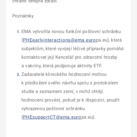
chránit veřejné zdraví.
Poznámky
EMA vytvořila novou funkční poštovní schránku
(
PHEearlyinteractions@ema.euro
pa.eu
), která
subjektům, které vyvíjejí léčivé přípravky pomáhá
kontaktovat její Kancelář pro zdravotní hrozby
a vakcíny, která podporuje aktivity ETF.
Zadavatelé klinického hodnocení mohou
k předložení svého návrhu spolu s protokolem
studie a seznamem zemí, v nichž chtějí
hodnocení provést, pokud je k dispozici, použít
vyhrazenou poštovní schránku
(
PHEsupportCT@ema.euro
pa.eu
).