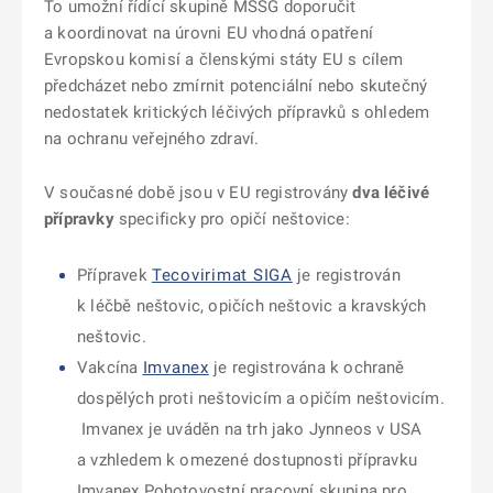
To umožní řídící skupině MSSG doporučit
a koordinovat na úrovni EU vhodná opatření
Evropskou komisí a členskými státy EU s cílem
předcházet nebo zmírnit potenciální nebo skutečný
nedostatek kritických léčivých přípravků s ohledem
na ochranu veřejného zdraví.
V současné době jsou v EU registrovány
dva léčivé
přípravky
specificky pro opičí neštovice:
Přípravek
Tecovirimat SIGA
je registrován
k léčbě neštovic, opičích neštovic a kravských
neštovic.
Vakcína
Imvanex
je registrována k ochraně
dospělých proti neštovicím a opičím neštovicím.
Imvanex je uváděn na trh jako Jynneos v USA
a vzhledem k omezené dostupnosti přípravku
Imvanex Pohotovostní pracovní skupina pro