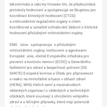
tekovirimatu a vakcíny Imvanex tím, že přezkoumává
protokoly hodnocení a spolupracuje se Skupinou pro
koordinaci klinických hodnocení (CTCG)
a vnitrostátními regulačními orgány s cílem
koordinovat a usnadnit schvalování žádostí o klinická
hodnocení příslušnými vnitrostátními orgány.
EMA úzce spolupracuje s příslušnými
vnitrostátními orgány, institucemi a agenturami
Evropské unie, včetně Evropského střediska pro
prevenci a kontrolu nemocí (ECDC) a Generálního
ředitelství pro zdraví a bezpečnost potravin (DG
SANTE) Evropské komise a Úřadu pro připravenost
a reakci na mimořádné situace v oblasti zdraví
(HERA), WHO, třetích zemí a mezinárodních
vědeckých organizací o vědeckých a technických
otázkách, které souvisejí s ohrožením veřejného
zdraví a s léčivými přípravky, které mají potenciál