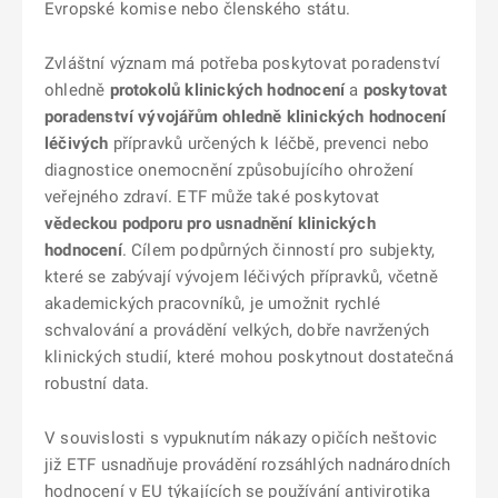
Evropské komise nebo členského státu.
Zvláštní význam má potřeba poskytovat poradenství
ohledně
protokolů klinických hodnocení
a
poskytovat
poradenství vývojářům ohledně klinických hodnocení
léčivých
přípravků určených k léčbě, prevenci nebo
diagnostice onemocnění způsobujícího ohrožení
veřejného zdraví. ETF může také poskytovat
vědeckou podporu pro usnadnění klinických
hodnocení
. Cílem podpůrných činností pro subjekty,
které se zabývají vývojem léčivých přípravků, včetně
akademických pracovníků, je umožnit rychlé
schvalování a provádění velkých, dobře navržených
klinických studií, které mohou poskytnout dostatečná
robustní data.
V souvislosti s vypuknutím nákazy opičích neštovic
již ETF usnadňuje provádění rozsáhlých nadnárodních
hodnocení v EU týkajících se používání antivirotika