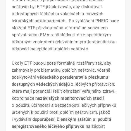
neštovic byl ETF již aktivován, aby diskutoval
o dostupných léčbách a vakcínách a možných
lékařských protiopatřeních. Po vyhlášení PHEIC bude
složení ETF přezkoumáno a formálně schváleno
správní radou EMA s přihlédnutím ke specifickým
odborným znalostem relevantním pro terapeutickou
odpověď na epidemii opičích neštovic.
Úkoly ETF budou poté formálně rozšířeny tak, aby
zahrnovaly problematiku opičích neštovic, včetně
poskytování
vědeckého poradenství a přezkumu
dostupných vědeckých údajů
o léčivých přípravcích,
které mají potenciál řešit ohrožení veřejného zdraví,
koordinace
nezávislých monitorovacích studií
o použití, účinnosti a bezpečnosti léčivých přípravků
určených k použití proti opičím neštovicím, jakož
i vydávání
doporučení členským státům o použití
neregistrovaného léčivého přípravku
na žádost