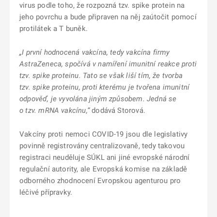
virus podle toho, že rozpozná tzv. spike protein na
jeho povrchu a bude připraven na něj zaútočit pomocí
protilátek a T buněk.
„I první hodnocená vakcína, tedy vakcína firmy
AstraZeneca, spočívá v namíření imunitní reakce proti
tzv. spike proteinu. Tato se však liší tím, že tvorba
tzv. spike proteinu, proti kterému je tvořena imunitní
odpověď, je vyvolána jiným způsobem. Jedná se
o tzv. mRNA vakcínu,“
dodává Storová.
Vakcíny proti nemoci COVID-19 jsou dle legislativy
povinně registrovány centralizovaně, tedy takovou
registraci neuděluje SÚKL ani jiné evropské národní
regulační autority, ale Evropská komise na základě
odborného zhodnocení Evropskou agenturou pro
léčivé přípravky.