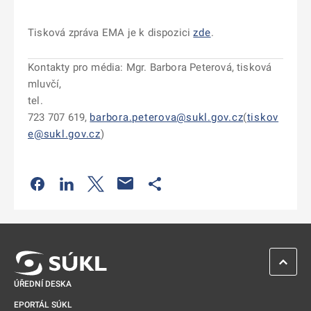
Tisková zpráva EMA je k dispozici
zde
.
Kontakty pro média: Mgr. Barbora Peterová, tisková
mluvčí,
tel.
723 707 619,
barbora.peterova@sukl.gov.cz
(
tiskov
e@sukl.gov.cz
)
Odkaz se otevře na nové kartě
Odkaz se otevře na nové kartě
Odkaz se otevře na nové kartě
Odkaz se otevře na nové kartě
ZPĚT 
ÚŘEDNÍ DESKA
EPORTÁL SÚKL