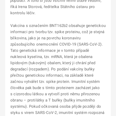
populaci. A toho si jsou všichni velmi dobře vědomi,“
říká Irena Storová, ředitelka Státního ústavu pro
kontrolu léčiv.
Vakcína s označením BNT162b2 obsahuje genetickou
informaci pro tvorbu tzv. spike proteinu, což je stejná
bílkovina, jako je na povrchu koronaviru
způsobujícího onemocnění COVID-19 (SARS-CoV-2).
Tato genetická informace je v tomto případě
nukleová kyselina, tzv. mRNA, která je obalena
lipidovým (tukovým) obalem, který ji chrání před
degradací (rozpadem). Po podání vakcíny buňky
přečtou genetickou informaci, na základě které
začnou vytvářet tzv. spike protein. Imunitní systém
člověka pak bude s tímto proteinem zacházet jako
s cizorodou látkou a vytvoří proti němu přirozenou
obranu – protilátky a T buňky (buňky imunitního
systému). Pokud očkovaná osoba přijde později do
styku s virem SARS-CoV-2, imunitní systém rozpozná