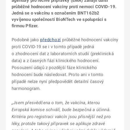
agentury pro léčivé přípravky (EMA) zahájil další
průběžné hodnocení vakcíny proti nemoci COVID-19.
Jedná se o vakcínu s označením BNT162b2
vyvíjenou společností BioNTech ve spolupráci s
firmou Pfizer.
Podobně jako
předchozí
průběžné hodnocení vakcíny
proti COVID-19 se i v tomto případě jedná
o zhodnocení dat z laboratorních studií (preklinická
data) a z časných fází klinického hodnocení.
Posouzení údajů z pozdější fáze klinického
hodnocení bude následovat. Proto ani v tomto
případě nelze nyní předpovědět detailní časový
harmonogram.
„Jsem přesvědčena o tom, že vakcína, kterou
Evropská komise schválí, bude bezpečná a účinná.
Kritéria pro registraci vakcín jsou přísnější než pro
léky, protože takový přípravek se aplikuje zdravé