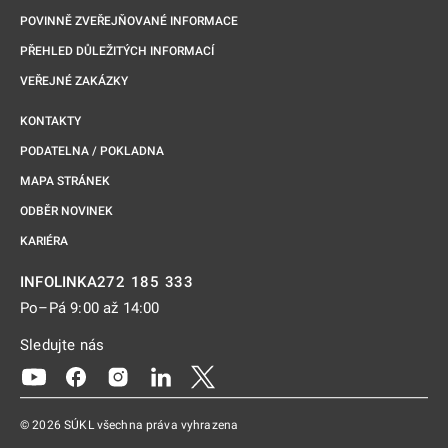
POVINNĚ ZVEŘEJŇOVANÉ INFORMACE
PŘEHLED DŮLEŽITÝCH INFORMACÍ
VEŘEJNÉ ZAKÁZKY
KONTAKTY
PODATELNA / POKLADNA
MAPA STRÁNEK
ODBĚR NOVINEK
KARIÉRA
272 185 333
INFOLINKA
Po–Pá 9:00 až 14:00
Sledujte nás
Odkaz se otevře na nové kartě
Odkaz se otevře na nové kartě
Odkaz se otevře na nové kartě
Odkaz se otevře na nové kartě
Odkaz se otevře na nové kartě
© 2026 SÚKL všechna práva vyhrazena