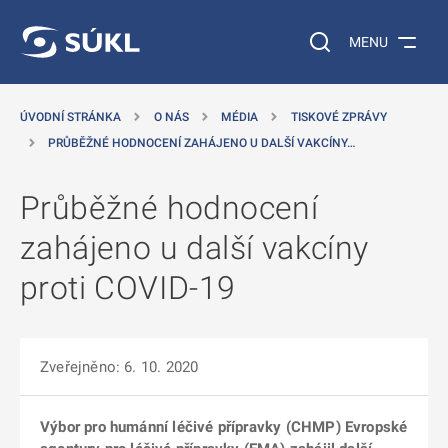
 NA HLAVNÍ OBSAH
Vyhledávání na web
MENU
ÚVODNÍ STRÁNKA
O NÁS
MÉDIA
TISKOVÉ ZPRÁVY
PRŮBĚŽNÉ HODNOCENÍ ZAHÁJENO U DALŠÍ VAKCÍNY…
Průběžné hodnocení
zahájeno u další vakcíny
proti COVID-19
Zveřejněno: 6. 10. 2020
Výbor pro humánní léčivé přípravky (CHMP) Evropské