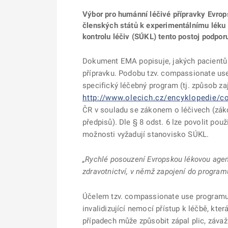
Výbor pro humánní léčivé přípravky Evrop
členských států k experimentálnímu léku 
kontrolu léčiv (SÚKL) tento postoj podpor
Dokument EMA popisuje, jakých pacientů s
přípravku. Podobu tzv. compassionate us
specifický léčebný program (tj. způsob zaj
http://www.olecich.cz/encyklopedie/co
ČR v souladu se zákonem o léčivech (záko
předpisů). Dle § 8 odst. 6 lze povolit po
možnosti vyžadují stanovisko SÚKL.
„Rychlé posouzení Evropskou lékovou agent
zdravotnictví, v němž zapojení do program
Účelem tzv. compassionate use programu 
invalidizující nemocí přístup k léčbě, kte
případech může způsobit zápal plic, závaž