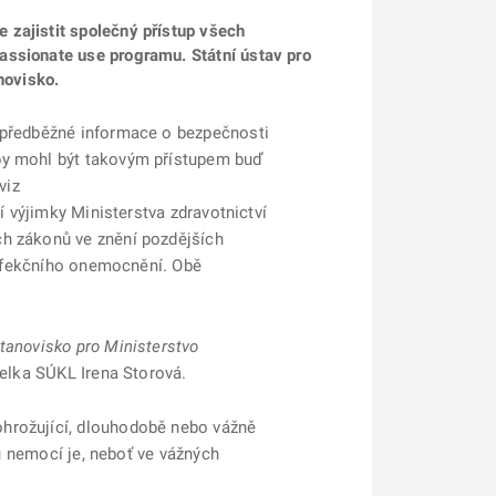
 zajistit společný přístup všech
assionate use programu. Státní ústav pro
novisko.
á předběžné informace o bezpečnosti
 by mohl být takovým přístupem buď
viz
cí výjimky Ministerstva zdravotnictví
ch zákonů ve znění pozdějších
 infekčního onemocnění. Obě
tanovisko pro Ministerstvo
telka SÚKL Irena Storová.
ohrožující, dlouhodobě nebo vážně
ou nemocí je, neboť ve vážných