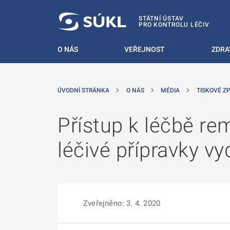
 NA HLAVNÍ OBSAH
STÁTNÍ ÚSTAV
PRO KONTROLU LÉČIV
O NÁS
VEŘEJNOST
ZDRA
ÚVODNÍ STRÁNKA
O NÁS
MÉDIA
TISKOVÉ Z
Přístup k léčbě re
léčivé přípravky v
Zveřejněno: 3. 4. 2020