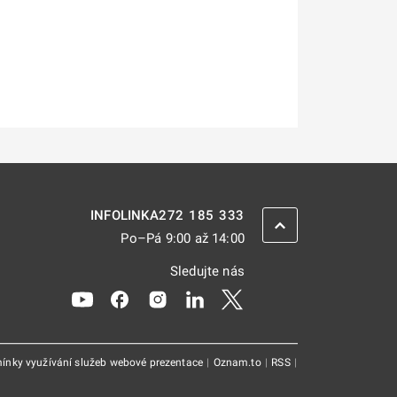
272 185 333
INFOLINKA
ZPĚT NAHORU
Po–Pá 9:00 až 14:00
Sledujte nás
Odkaz se otevře na nové kartě
Odkaz se otevře na nové kartě
Odkaz se otevře na nové kartě
Odkaz se otevře na nové kar
Odkaz se otevře na nov
ínky využívání služeb webové prezentace
|
Oznam.to
|
RSS
|