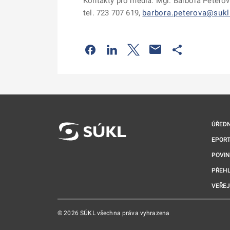
Kontakty pro média: Mgr. Barbora Peterová
tel. 723 707 619,
barbora.peterova@sukl
Odkaz se otevře na nové kartě
Odkaz se otevře na nové kart
Odkaz se otevře na nov
Odkaz se otev
ÚŘEDN
EPORT
POVI
PŘEHL
VEŘEJ
© 2026 SÚKL všechna práva vyhrazena