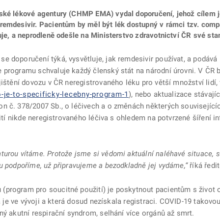
ské lékové agentury (CHMP EMA) vydal doporučení, jehož cílem je
remdesivir. Pacientům by měl být lék dostupný v rámci tzv. comp
uje, a neprodleně odešle na Ministerstvo zdravotnictví ČR své sta
e doporučení týká, vysvětluje, jak remdesivir používat, a podáv
e programu schvaluje každý členský stát na národní úrovni. V ČR
ištění dovozu v ČR neregistrovaného léku pro větší množství lidí, 
-je-to-specificky-lecebny-program-1
), nebo aktualizace stávají
n č. 378/2007 Sb., o léčivech a o změnách některých související
užití nikde neregistrovaného léčiva s ohledem na potvrzené šíření
urou vítáme. Protože jsme si vědomi aktuální naléhavé situace, s
u podpoříme, už připravujeme a bezodkladně jej vydáme,“
říká ředi
(program pro soucitné použití) je poskytnout pacientům s život 
rá je ve vývoji a která dosud nezískala registraci. COVID-19 takov
ný akutní respirační syndrom, selhání více orgánů až smrt.