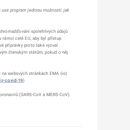
e use program jedinou možností, jak
m shromažďování spolehlivých údajů
 rámci celé EU, aby byl přístup
é přípravky proto také vyzval
ivým členským státům, pokud o něj
ci na webových stránkách EMA (viz
r-covid-19
).
 koronavirů (SARS-CoV a MERS-CoV).