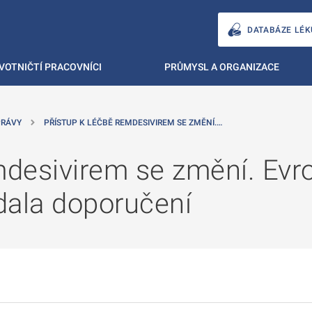
DATABÁZE LÉK
VOTNIČTÍ PRACOVNÍCI
PRŮMYSL A ORGANIZACE
PRÁVY
PŘÍSTUP K LÉČBĚ REMDESIVIREM SE ZMĚNÍ.…
mdesivirem se změní. Evr
ydala doporučení