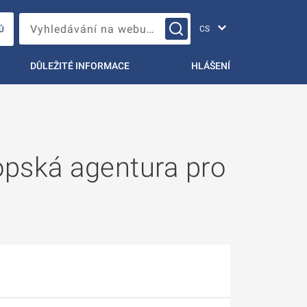
Změna jazyka
Vyhledávání na webu…
Ů
DŮLEŽITÉ INFORMACE
HLÁŠENÍ
opská agentura pro