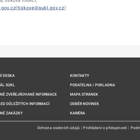
, tisková mluvčí,
.gov.cz
(
tiskove@sukl.gov.cz
)
ě
é kartě
ře na nové kartě
Í DESKA
KONTAKTY
ÁL SÚKL
PODATELNA / POKLADNA
NNĚ ZVEŘEJŇOVANÉ INFORMACE
MAPA STRÁNEK
ED DŮLEŽITÝCH INFORMACÍ
ODBĚR NOVINEK
NÉ ZAKÁZKY
KARIÉRA
Ochrana osobních údajů
|
Prohlášení o přístupnosti
|
Podm