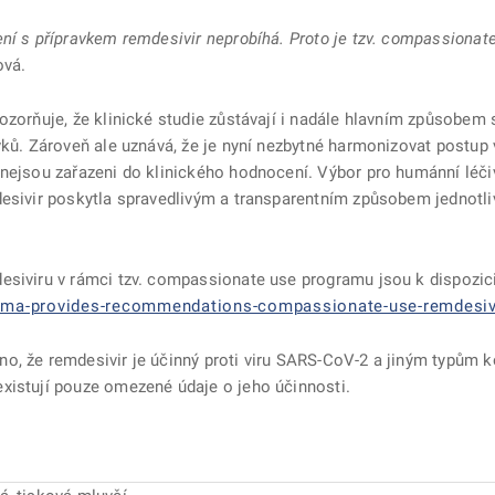
ní s přípravkem remdesivir neprobíhá. Proto je tzv. compassionat
ová.
pozorňuje, že klinické studie zůstávají i nadále hlavním způsobe
vků. Zároveň ale uznává, že je nyní nezbytné harmonizovat postup v
nejsou zařazeni do klinického hodnocení. Výbor pro humánní léčiv
desivir poskytla spravedlivým a transparentním způsobem jednotl
desiviru v rámci tzv. compassionate use programu jsou k dispozi
ma-provides-recommendations-compassionate-use-remdesivi
no, že remdesivir je účinný proti viru SARS-CoV-2 a jiným typům
xistují pouze omezené údaje o jeho účinnosti.