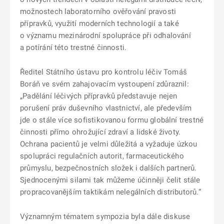
možnostech laboratorního ověřování pravosti
přípravků, využití moderních technologií a také
o významu mezinárodní spolupráce při odhalování
a potírání této trestné činnosti.
Ředitel Státního ústavu pro kontrolu léčiv Tomáš
Boráň ve svém zahajovacím vystoupení zdůraznil:
„Padělání léčivých přípravků představuje nejen
porušení práv duševního vlastnictví, ale především
jde o stále více sofistikovanou formu globální trestné
činnosti přímo ohrožující zdraví a lidské životy.
Ochrana pacientů je velmi důležitá a vyžaduje úzkou
spolupráci regulačních autorit, farmaceutického
průmyslu, bezpečnostních složek i dalších partnerů.
Sjednocenými silami tak můžeme účinněji čelit stále
propracovanějším taktikám nelegálních distributorů.“
Významným tématem sympozia byla dále diskuse