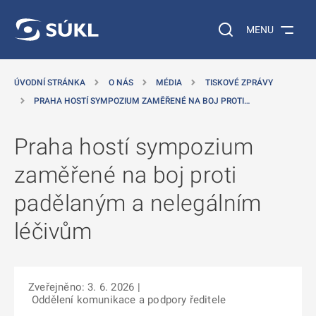
 NA HLAVNÍ OBSAH
Vyhledávání na web
MENU
ÚVODNÍ STRÁNKA
O NÁS
MÉDIA
TISKOVÉ ZPRÁVY
PRAHA HOSTÍ SYMPOZIUM ZAMĚŘENÉ NA BOJ PROTI…
Praha hostí sympozium
zaměřené na boj proti
padělaným a nelegálním
léčivům
Zveřejněno: 3. 6. 2026
|
Oddělení komunikace a podpory ředitele