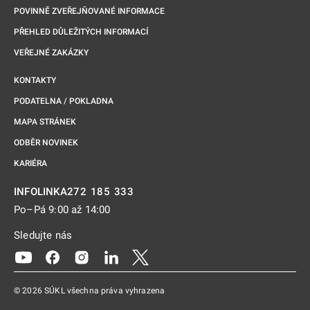
POVINNĚ ZVEŘEJŇOVANÉ INFORMACE
PŘEHLED DŮLEŽITÝCH INFORMACÍ
VEŘEJNÉ ZAKÁZKY
KONTAKTY
PODATELNA / POKLADNA
MAPA STRÁNEK
ODBĚR NOVINEK
KARIÉRA
272 185 333
INFOLINKA
Po–Pá 9:00 až 14:00
Sledujte nás
Odkaz se otevře na nové kartě
Odkaz se otevře na nové kartě
Odkaz se otevře na nové kartě
Odkaz se otevře na nové kartě
Odkaz se otevře na nové kartě
© 2026 SÚKL všechna práva vyhrazena