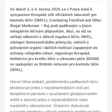
Ve dnech 3. a 4. června 2026 se v Praze koná 5.
sympozium Evropské sítě oficiálních laboratoří pro
kontrolu léčiv (OMCL): Combating Falsified and Other
Illegal Medicines – Boj proti padělaným a jiným
nelegálním léčivým přípravkům. Akci, na níž se
setkají odborníci z oblasti regulace léčiv, OMCL,
zástupci farmaceutického průmyslu, celních a
policejních orgánů i dalších institucí zapojených do
ochrany veřejného zdraví, organizuje Evropské
ředitelství pro kvalitu léčiv a zdravotní péče (EDQM)
ve spolupráci se Státním ústavem pro kontrolu léčiv
(SÚKL).
Hlavní téma setkání, problematika padělaných léčiv,
představuje jedno z nejvýznamnějších rizik pro
bezpečnost pacientů v současném globalizovaném
světě a zároveň jednu z nejzávažnějších výzev
moderního zdravotnictví. Účastníci diskutovali
o nových trendech v oblasti nelegální distribuce léčiv,