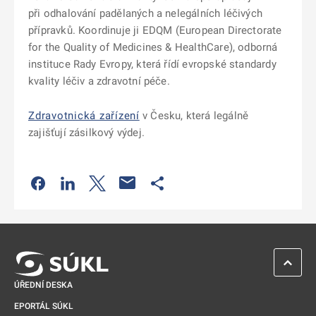
při odhalování padělaných a nelegálních léčivých
přípravků. Koordinuje ji EDQM (European Directorate
for the Quality of Medicines & HealthCare), odborná
instituce Rady Evropy, která řídí evropské standardy
kvality léčiv a zdravotní péče.
Zdravotnická zařízení
v Česku, která legálně
zajišťují zásilkový výdej.
Odkaz se otevře na nové kartě
Odkaz se otevře na nové kartě
Odkaz se otevře na nové kartě
Odkaz se otevře na nové kartě
ZPĚT 
ÚŘEDNÍ DESKA
EPORTÁL SÚKL