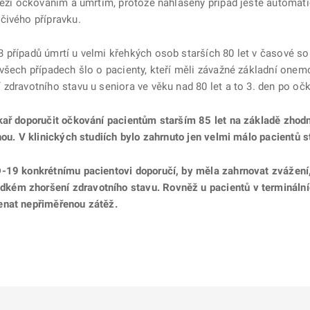
 mezi očkováním a úmrtím, protože nahlášený případ ještě automa
čivého přípravku.
případů úmrtí u velmi křehkých osob starších 80 let v časové sou
všech případech šlo o pacienty, kteří měli závažné základní onem
 zdravotního stavu u seniora ve věku nad 80 let a to 3. den po oč
kař doporučit očkování pacientům starším 85 let na základě zhod
ou. V klinických studiích bylo zahrnuto jen velmi málo pacientů st
-19 konkrétnímu pacientovi doporučí, by měla zahrnovat zvážení,
ém zhoršení zdravotního stavu. Rovněž u pacientů v terminálníc
enat nepřiměřenou zátěž.
ě
é kartě
ře na nové kartě