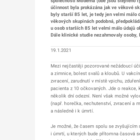
společnosti Moderna (obě jsou stejného ty
účinnost byla prokázána jak ve věkové sku
byly starší 85 let, je tedy jen velmi mál
věkových skupinách podobná, předpokládá 
u osob starších 85 let velmi málo údajů 
Dále klinické studie nezahrnovaly osoby,
19.1.2021
Mezi nejčastěji pozorované nežádoucí účin
a zimnice, bolest svalů a kloubů. U vakc
zvracení, zarudnutí v místě vpichu, zduřen
pacienta z 10 očkovaných. Jde o reakce, 
několik dní odezní. Není však možné vylou
(např. horečka, nechutenství, zvracení a
a následně i k úmrtí.
Je možné, že časem spolu se zvyšujícím
i úmrtí, u kterých bude přítomna časová 