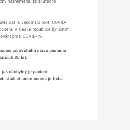
ticky neznamená, že skutečně
vislosti s vakcinací proti COVID-
ocnění. V České republice byl zatím
kování proti COVID-19.
nocení zdravotního stavu pacienta
arších 85 let.
 jak náchylný je pacient
h stádiích onemocnění je třeba