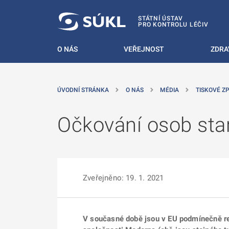
 NA HLAVNÍ OBSAH
STÁTNÍ ÚSTAV
PRO KONTROLU LÉČIV
O NÁS
VEŘEJNOST
ZDRA
ÚVODNÍ STRÁNKA
O NÁS
MÉDIA
TISKOVÉ Z
Očkování osob star
Zveřejněno: 19. 1. 2021
V současné době jsou v EU podmínečně re