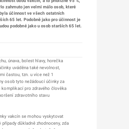
činnost obou vakcín, a to přibližně 95 %,
ylo zahrnuto jen velmi málo osob, které
 byla účinnost ve všech ostatních
ích 65 let. Podobně jako pro účinnost je
udou podobné jako u osob starších 65 let.
hu, únava, bolest hlavy, horečka
účinky uváděna také nevolnost,
mi častou, tzn. u více než 1
ny osob tyto nežádoucí účinky za
ou komplikací pro zdravého člověka
horšení zdravotního stavu
inky vakcín se mohou vyskytovat
é případy důkladně zhodnoceny, zda