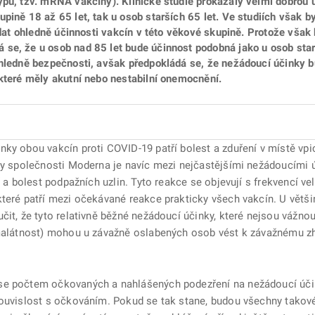
pu, tzv. mRNA vakcíny). Klinické studie prokázaly velmi dobrou ú
pině 18 až 65 let, tak u osob starších 65 let. Ve studiích však b
o dat ohledně účinnosti vakcín v této věkové skupině. Protože však
se, že u osob nad 85 let bude účinnost podobná jako u osob starš
ohledně bezpečnosti, avšak předpokládá se, že nežádoucí účinky b
 které měly akutní nebo nestabilní onemocnění.
ky obou vakcín proti COVID-19 patří bolest a zduření v místě vpic
íny společnosti Moderna je navíc mezi nejčastějšími nežádoucími 
í a bolest podpažních uzlin. Tyto reakce se objevují s frekvencí vel
které patří mezi očekávané reakce prakticky všech vakcín. U větši
čit, že tyto relativně běžné nežádoucí účinky, které nejsou vážn
 malátnost) mohou u závažně oslabených osob vést k závažnému z
 se počtem očkovaných a nahlášených podezření na nežádoucí úč
souvislost s očkováním. Pokud se tak stane, budou všechny takov