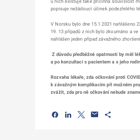
u nich existuje také příčinná souvislost
popisuje nežádoucí účinek podezřelého lé
V Norsku bylo dne 15.1.2021 nahlášeno 23 
19. 13 případů z nich bylo zkoumáno a ve 
nahlášen jeden případ závažného zhoršení
Z důvodu předběžné opatrnosti by měl lé
a po konzultaci s pacientem a s jeho rodin
Rozvaha lékaře, zda očkování proti COVID
k závažným komplikacím při možném prudk
zvážit, zda pro ně očkování nebude znam
Odkaz se otevře na nové kartě
Odkaz se otevře na nové kart
Odkaz se otevře na nov
Odkaz se otev