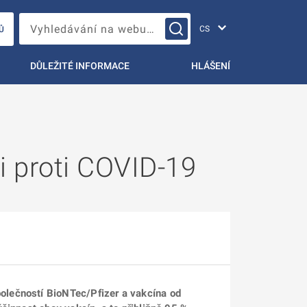
Změna jazyka
Vyhledávání na webu…
Ů
DŮLEŽITÉ INFORMACE
HLÁŠENÍ
i proti COVID-19
olečností BioNTec/Pfizer a vakcína od