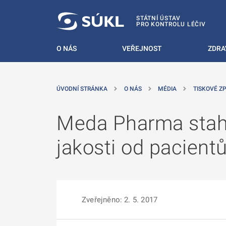
 NA HLAVNÍ OBSAH
STÁTNÍ ÚSTAV
PRO KONTROLU LÉČIV
O NÁS
VEŘEJNOST
ZDRA
ÚVODNÍ STRÁNKA
O NÁS
MÉDIA
TISKOVÉ Z
Meda Pharma stah
jakosti od pacient
Zveřejněno: 2. 5. 2017