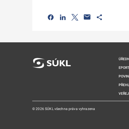
Odkaz se otevře na nové kartě
Odkaz se otevře na nové kart
Odkaz se otevře na nov
Odkaz se otev
ÚŘEDN
EPORT
POVI
PŘEHL
VEŘEJ
© 2026 SÚKL všechna práva vyhrazena