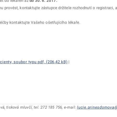
ět do lékáren až
do 30. 6. 2017.
rovést, kontaktujte zástupce držitele rozhodnutí o registraci, a 
léčby kontaktujte Vašeho ošetřujícího lékaře.
ienty, soubor typu pdf, (206,42 kB)
|
á, tisková mluvčí, tel. 272 185 756, e-mail:
lucie.prinesdomova@