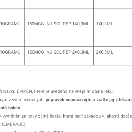
IKROGRAMŮ
150MCG INJ SOL PEP 1X0,3ML
1X0,3ML
IKROGRAMŮ
150MCG INJ SOL PEP 2X0,3ML
2X0,3ML
přípravku EPIPEN, které je uvedeno na vnějším obale léku.
erým z výše uvedených,
přípravek nepoužívejte a vraťte jej v lékár
atá balení.
 vyměněn za nový z jiné šarže, která není závadou v jakosti dotč
ku (EMERADE).