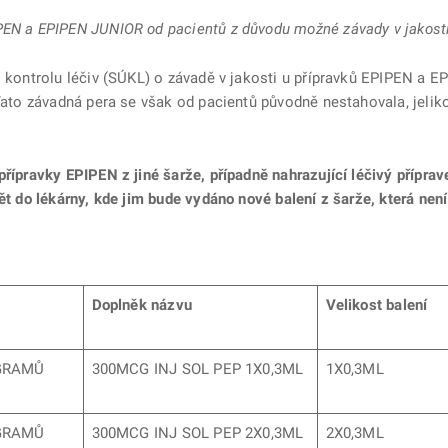
PEN a EPIPEN JUNIOR od pacientů z důvodu možné závady v jakost
o kontrolu léčiv (SÚKL) o závadě v jakosti u přípravků EPIPEN a E
 Tato závadná pera se však od pacientů původně nestahovala, jelik
 přípravky EPIPEN z jiné šarže, případně nahrazující léčivý pří
pět do lékárny, kde jim bude vydáno nové balení z šarže, která nen
Doplněk názvu
Velikost balení
OGRAMŮ
300MCG INJ SOL PEP 1X0,3ML
1X0,3ML
OGRAMŮ
300MCG INJ SOL PEP 2X0,3ML
2X0,3ML