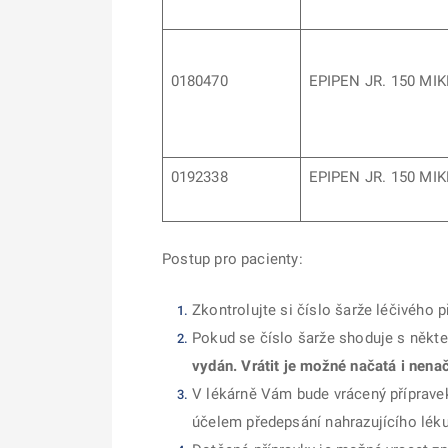
0180470
EPIPEN JR. 150 M
0192338
EPIPEN JR. 150 M
Postup pro pacienty:
Zkontrolujte si číslo šarže léčivého 
Pokud se číslo šarže shoduje s někt
vydán. Vrátit je možné načatá i nenač
V lékárně Vám bude vrácený přípravek
účelem předepsání nahrazujícího lé