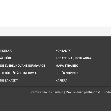
ě
é kartě
ře na nové kartě
Í DESKA
KONTAKTY
ÁL SÚKL
PODATELNA / POKLADNA
NNĚ ZVEŘEJŇOVANÉ INFORMACE
MAPA STRÁNEK
ED DŮLEŽITÝCH INFORMACÍ
ODBĚR NOVINEK
NÉ ZAKÁZKY
KARIÉRA
Ochrana osobních údajů
|
Prohlášení o přístupnosti
|
Podm