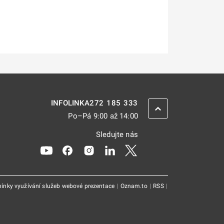
272 185 333
INFOLINKA
ZPĚT NAHORU
Po–Pá 9:00 až 14:00
Sledujte nás
Odkaz se otevře na nové kartě
Odkaz se otevře na nové kartě
Odkaz se otevře na nové kartě
Odkaz se otevře na nové kar
Odkaz se otevře na nov
ínky využívání služeb webové prezentace
|
Oznam.to
|
RSS
|