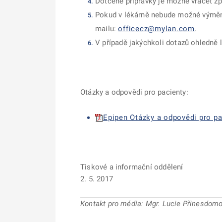
Dotčené přípravky je možné vracet zp
Pokud v lékárně nebude možné výměnu p
mailu:
officecz@mylan.com
.
V případě jakýchkoli dotazů ohledně 
Otázky a odpovědi pro pacienty:
Epipen Otázky a odpovědi pro pac
Tiskové a informační oddělení
2. 5. 2017
Kontakt pro média: Mgr. Lucie Přinesdomov