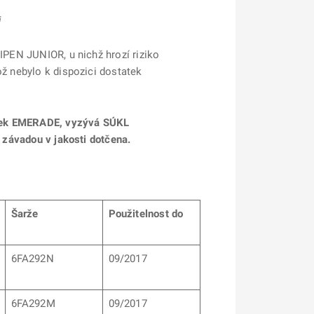
i
PIPEN JUNIOR, u nichž hrozí riziko
ož nebylo k dispozici dostatek
pravek EMERADE, vyzývá SÚKL
í závadou v jakosti dotčena.
Šarže
Použitelnost do
6FA292N
09/2017
6FA292M
09/2017