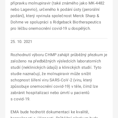
přípravku molnupiravir (také známého jako MK‑4482
nebo Lagevrio), určeného k podání ústy (perorální
podání), který vyvinula společnost Merck Sharp &
Dohme ve spolupráci s Ridgeback Biotherapeutics
pro léčbu onemocnění covid-19 u dospělých.
25. 10. 2021
Rozhodnutí výboru CHMP zahájit průběžný přezkum je
založeno na předběžných výsledcích laboratorních
studií (neklinických údajů) a klinických studií. Tyto
studie naznačují, že molnupiravir může snížit
schopnost šíření viru SARS‑CoV‑2 (viru, který
způsobuje onemocnění covid‑19) v těle, čímž lze
zabránit hospitalizaci nebo úmrtí u pacientů
s covid‑19.
EMA bude hodnotit dokumentaci ke kvalitě,