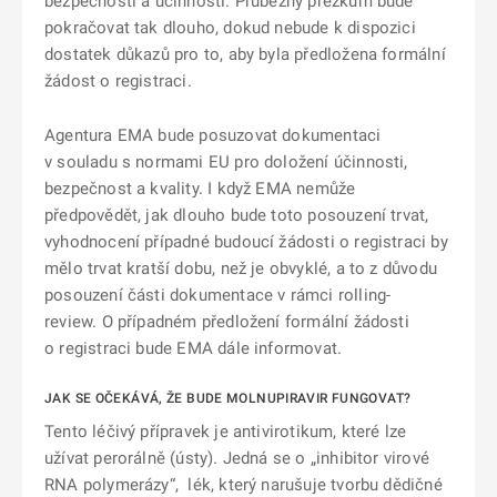
bezpečnosti a účinnosti. Průběžný přezkum bude
pokračovat tak dlouho, dokud nebude k dispozici
dostatek důkazů pro to, aby byla předložena formální
žádost o registraci.
Agentura EMA bude posuzovat dokumentaci
v souladu s normami EU pro doložení účinnosti,
bezpečnost a kvality. I když EMA nemůže
předpovědět, jak dlouho bude toto posouzení trvat,
vyhodnocení případné budoucí žádosti o registraci by
mělo trvat kratší dobu, než je obvyklé, a to z důvodu
posouzení části dokumentace v rámci rolling-
review.
O případném předložení formální žádosti
o registraci bude EMA dále informovat.
JAK SE OČEKÁVÁ, ŽE BUDE MOLNUPIRAVIR FUNGOVAT?
Tento léčivý přípravek je antivirotikum, které lze
užívat perorálně (ústy). Jedná se o „inhibitor virové
RNA polymerázy“, lék, který narušuje tvorbu dědičné