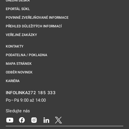
ÚŘEDNÍ DESKA
EPORTÁL SÚKL
POVINNĚ ZVEŘEJŇOVANÉ INFORMACE
PŘEHLED DŮLEŽITÝCH INFORMACÍ
VEŘEJNÉ ZAKÁZKY
KONTAKTY
PODATELNA / POKLADNA
MAPA STRÁNEK
ODBĚR NOVINEK
KARIÉRA
272 185 333
INFOLINKA
Po–Pá 9:00 až 14:00
Sledujte nás
Odkaz se otevře na nové kartě
Odkaz se otevře na nové kartě
Odkaz se otevře na nové kartě
Odkaz se otevře na nové kartě
Odkaz se otevře na nové kartě