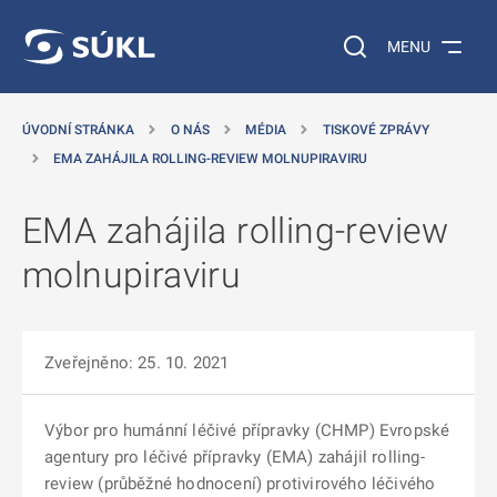
 NA HLAVNÍ OBSAH
Vyhledávání na web
MENU
ÚVODNÍ STRÁNKA
O NÁS
MÉDIA
TISKOVÉ ZPRÁVY
EMA ZAHÁJILA ROLLING-REVIEW MOLNUPIRAVIRU
EMA zahájila rolling-review
molnupiraviru
Zveřejněno: 25. 10. 2021
Výbor pro humánní léčivé přípravky (CHMP) Evropské
agentury pro léčivé přípravky (EMA) zahájil rolling-
review (průběžné hodnocení) protivirového léčivého