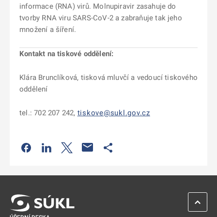
informace (RNA) virů. Molnupiravir zasahuje do
tvorby RNA viru SARS-CoV-2 a zabraňuje tak jeho
množení a šíření.
Kontakt na tiskové oddělení:
Klára Brunclíková, tisková mluvčí a vedoucí tiskového
oddělení
tel.: 702 207 242,
tiskove@sukl.gov.cz
Odkaz se otevře na nové kartě
Odkaz se otevře na nové kartě
Odkaz se otevře na nové kartě
Odkaz se otevře na nové kartě
ZPĚT 