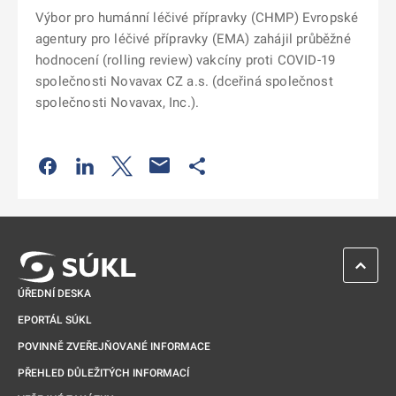
Výbor pro humánní léčivé přípravky (CHMP) Evropské
agentury pro léčivé přípravky (EMA) zahájil průběžné
hodnocení (rolling review) vakcíny proti COVID-19
společnosti Novavax CZ a.s. (dceřiná společnost
společnosti Novavax, Inc.).
Odkaz se otevře na nové kartě
Odkaz se otevře na nové kartě
Odkaz se otevře na nové kartě
Odkaz se otevře na nové kartě
ZPĚT 
ÚŘEDNÍ DESKA
EPORTÁL SÚKL
POVINNĚ ZVEŘEJŇOVANÉ INFORMACE
PŘEHLED DŮLEŽITÝCH INFORMACÍ