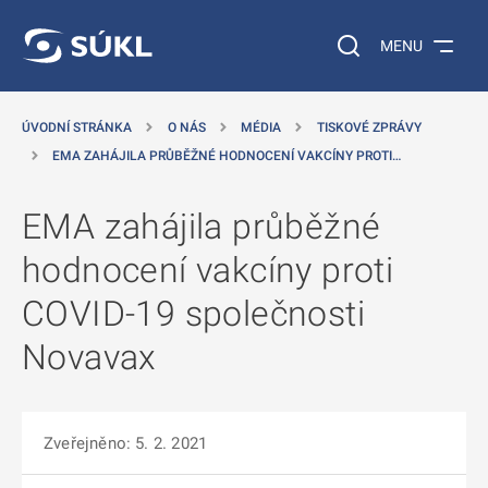
 NA HLAVNÍ OBSAH
Vyhledávání na web
MENU
ÚVODNÍ STRÁNKA
O NÁS
MÉDIA
TISKOVÉ ZPRÁVY
EMA ZAHÁJILA PRŮBĚŽNÉ HODNOCENÍ VAKCÍNY PROTI…
EMA zahájila průběžné
hodnocení vakcíny proti
COVID-19 společnosti
Novavax
Zveřejněno: 5. 2. 2021