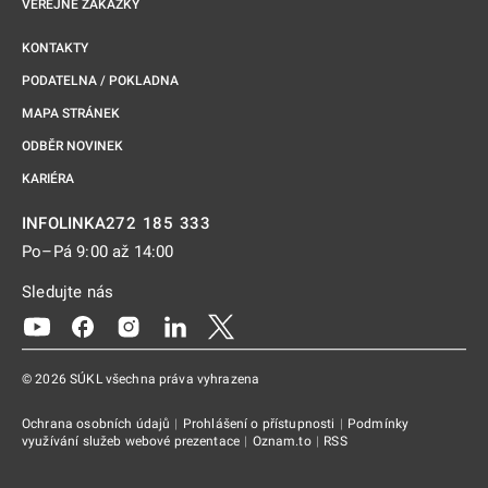
VEŘEJNÉ ZAKÁZKY
KONTAKTY
PODATELNA / POKLADNA
MAPA STRÁNEK
ODBĚR NOVINEK
KARIÉRA
272 185 333
INFOLINKA
Po–Pá 9:00 až 14:00
Sledujte nás
Odkaz se otevře na nové kartě
Odkaz se otevře na nové kartě
Odkaz se otevře na nové kartě
Odkaz se otevře na nové kartě
Odkaz se otevře na nové kartě
© 2026 SÚKL všechna práva vyhrazena
Ochrana osobních údajů
|
Prohlášení o přístupnosti
|
Podmínky
využívání služeb webové prezentace
|
Oznam.to
|
RSS