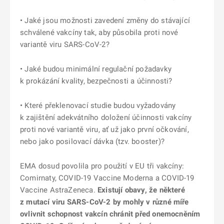
• Jaké jsou možnosti zavedení změny do stávající
schválené vakcíny tak, aby působila proti nové
variantě viru SARS-CoV-2?
• Jaké budou minimální regulační požadavky
k prokázání kvality, bezpečnosti a účinnosti?
• Které překlenovací studie budou vyžadovány
k zajištění adekvátního doložení účinnosti vakcíny
proti nové variantě viru, ať už jako první očkování,
nebo jako posilovací dávka (tzv. booster)?
EMA dosud povolila pro použití v EU tři vakcíny:
Comirnaty, COVID-19 Vaccine Moderna a COVID-19
Vaccine AstraZeneca.
Existují obavy, že některé
z mutací viru SARS-CoV-2 by mohly v různé míře
ovlivnit schopnost vakcín chránit před onemocněním