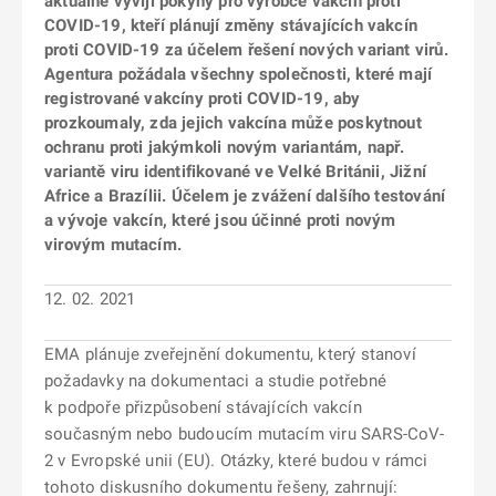
aktuálně vyvíjí pokyny pro výrobce vakcín proti
COVID-19, kteří plánují změny stávajících vakcín
proti COVID-19 za účelem řešení nových variant virů.
Agentura požádala všechny společnosti, které mají
registrované vakcíny proti COVID-19, aby
prozkoumaly, zda jejich vakcína může poskytnout
ochranu proti jakýmkoli novým variantám, např.
variantě viru identifikované ve Velké Británii, Jižní
Africe a Brazílii. Účelem je zvážení dalšího testování
a vývoje vakcín, které jsou účinné proti novým
virovým mutacím.
12. 02. 2021
EMA plánuje zveřejnění dokumentu, který stanoví
požadavky na dokumentaci a studie potřebné
k podpoře přizpůsobení stávajících vakcín
současným nebo budoucím mutacím viru SARS-CoV-
2 v Evropské unii (EU). Otázky, které budou v rámci
tohoto diskusního dokumentu řešeny, zahrnují: