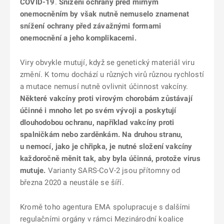
COVID-19
.
Snížení ochrany před mírným
onemocněním by však nutně nemuselo znamenat
snížení ochrany před závažnými formami
onemocnění a jeho komplikacemi.
Viry obvykle mutují, když se genetický materiál viru
změní. K tomu dochází u různých virů různou rychlostí
a mutace nemusí nutně ovlivnit účinnost vakcíny.
Některé vakcíny proti virovým chorobám zůstávají
účinné i mnoho let po svém vývoji a poskytují
dlouhodobou ochranu, například vakcíny proti
spalničkám nebo zarděnkám. Na druhou stranu,
u nemocí, jako je chřipka, je nutné složení vakcíny
každoročně měnit tak, aby byla účinná, protože virus
mutuje.
Varianty SARS-CoV-2 jsou přítomny od
března 2020 a neustále se šíří.
Kromě toho agentura EMA spolupracuje s dalšími
regulačními orgány v rámci Mezinárodní koalice