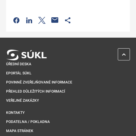
Odkaz se otevře na nové kartě
Odkaz se otevře na nové kartě
Odkaz se otevře na nové kartě
Odkaz se otevře na nové kartě
ZPĚT 
ÚŘEDNÍ DESKA
EPORTÁL SÚKL
POVINNĚ ZVEŘEJŇOVANÉ INFORMACE
PŘEHLED DŮLEŽITÝCH INFORMACÍ
VEŘEJNÉ ZAKÁZKY
KONTAKTY
PODATELNA / POKLADNA
MAPA STRÁNEK