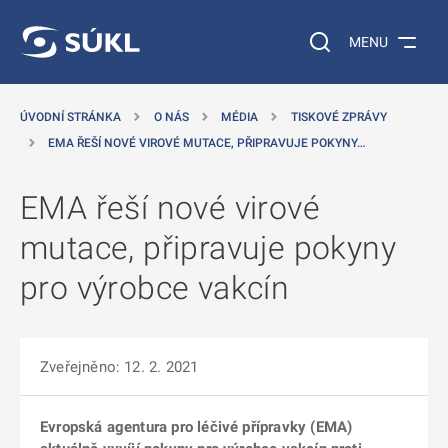
 NA HLAVNÍ OBSAH
Vyhledávání na web
MENU
ÚVODNÍ STRÁNKA
O NÁS
MÉDIA
TISKOVÉ ZPRÁVY
EMA ŘEŠÍ NOVÉ VIROVÉ MUTACE, PŘIPRAVUJE POKYNY…
EMA řeší nové virové
mutace, připravuje pokyny
pro výrobce vakcín
Zveřejněno: 12. 2. 2021
Evropská agentura pro léčivé přípravky (EMA)