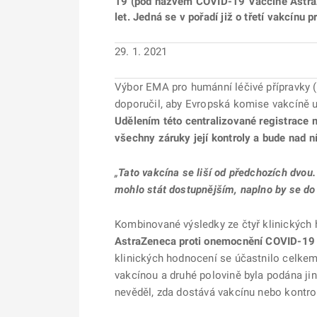
19 (pod názvem COVID-19 Vaccine AstraZ
let. Jedná se v pořadí již o třetí vakcínu
29. 1. 2021
Výbor EMA pro humánní léčivé přípravky (
doporučil, aby Evropská komise vakcíně u
Udělením této centralizované registrace 
všechny záruky její kontroly a bude nad n
„
Tato vakcína se liší od předchozích dvou.
mohlo stát dostupnějším, naplno by se do ně
Kombinované výsledky ze čtyř klinických ho
AstraZeneca proti onemocnění COVID-19 j
klinických hodnocení se účastnilo celkem
vakcínou a druhé polovině byla podána jiná
nevěděl, zda dostává vakcínu nebo kontrol