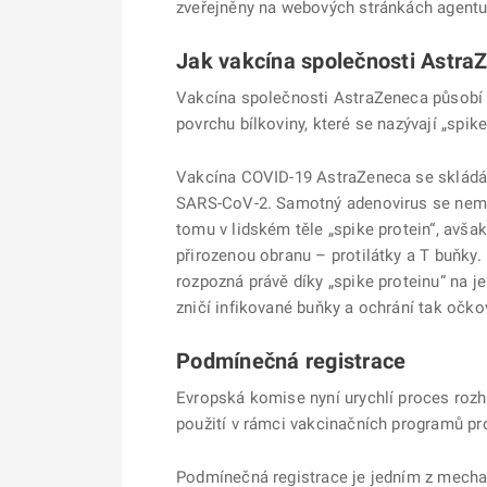
zveřejněny na webových stránkách agentu
Jak vakcína společnosti Astra
Vakcína společnosti AstraZeneca působí t
povrchu bílkoviny, které se nazývají „spi
Vakcína COVID-19 AstraZeneca se skládá z 
SARS-CoV-2. Samotný adenovirus se nemůž
tomu v lidském těle „spike protein“, avš
přirozenou obranu – protilátky a T buňk
rozpozná právě díky „spike proteinu“ na je
zničí infikované buňky a ochrání tak oč
Podmínečná registrace
Evropská komise nyní urychlí proces rozh
použití v rámci vakcinačních programů p
Podmínečná registrace je jedním z mecha