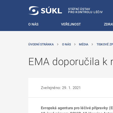
 NA HLAVNÍ OBSAH
STÁTNÍ ÚSTAV
PRO KONTROLU LÉČIV
O NÁS
VEŘEJNOST
ZDRA
ÚVODNÍ STRÁNKA
O NÁS
MÉDIA
TISKOVÉ Z
EMA doporučila k r
Zveřejněno: 29. 1. 2021
Evropská agentura pro léčivé přípravky (