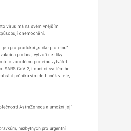
ento virus má na svém vnějším
ě způsobují onemocnění.
 gen pro produkci „spike proteinu“
akcína podána, vytvoří se díky
muto cizorodému proteinu vytvářet
rem SARS-CoV-2, imunitní systém ho
abrání průniku viru do buněk v těle,
olečnosti AstraZeneca a umožní její
pravkům, nezbytných pro urgentní