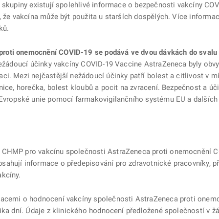
é skupiny existují spolehlivé informace o bezpečnosti vakcíny CO
, že vakcína může být použita u starších dospělých. Více informací
ků.
oti onemocnění COVID-19 se podává ve dvou dávkách do svalu v 
 nežádoucí účinky vakcíny COVID-19 Vaccine AstraZeneca byly obv
. Mezi nejčastější nežádoucí účinky patří bolest a citlivost v mís
nice, horečka, bolest kloubů a pocit na zvracení. Bezpečnost a ú
h Evropské unie pomocí farmakovigilančního systému EU a dalších
m CHMP pro vakcínu společnosti AstraZeneca proti onemocnění C
bsahují informace o předepisování pro zdravotnické pracovníky, p
kcíny.
macemi o hodnocení vakcíny společnosti AstraZeneca proti onem
ika dní. Údaje z klinického hodnocení předložené společností v žá