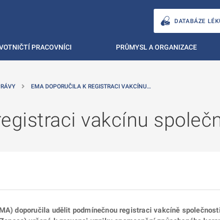
DATABÁZE LÉK
VOTNIČTÍ PRACOVNÍCI
PRŮMYSL A ORGANIZACE
PRÁVY
EMA DOPORUČILA K REGISTRACI VAKCÍNU…
egistraci vakcínu společ
EMA) doporučila udělit podmínečnou registraci vakcíně společnos