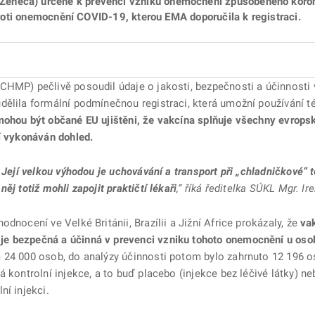
eneca) určené k prevenci vzniku onemocnění způsobeného koro
 proti onemocnění COVID-19, kterou EMA doporučila k registraci.
CHMP) pečlivě posoudil údaje o jakosti, bezpečnosti a účinnosti
dělila formální podmínečnou registraci, která umožní používání t
mohou být občané EU ujištěni, že vakcína splňuje všechny evropsk
í vykonáván dohled.
 Její velkou výhodou je uchovávání a transport při „chladničkové“ 
j totiž mohli zapojit praktičtí lékaři
,“ říká ředitelka SÚKL Mgr. I
dnocení ve Velké Británii, Brazílii a Jižní Africe prokázaly, že
va
e bezpečná a účinná v prevenci vzniku tohoto onemocnění u osob
 24 000 osob, do analýzy účinnosti potom bylo zahrnuto 12 196 o
 kontrolní injekce, a to buď placebo (injekce bez léčivé látky) ne
ní injekci.