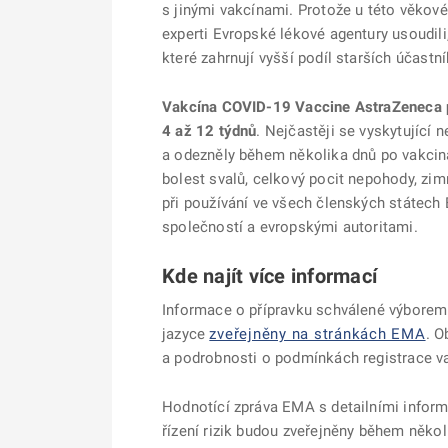
s jinými vakcínami. Protože u této věkov
experti Evropské lékové agentury usoudili
které zahrnují vyšší podíl starších účastní
Vakcína COVID-19 Vaccine AstraZeneca pr
4 až 12 týdnů
. Nejčastěji se vyskytující
a odezněly během několika dnů po vakcinaci
bolest svalů, celkový pocit nepohody, zim
při používání ve všech členských státec
společností a evropskými autoritami.
Kde najít více informací
Informace o přípravku schválené výbore
jazyce
zveřejněny na stránkách EMA
. O
a podrobnosti o podmínkách registrace va
Hodnotící zpráva EMA s detailními infor
řízení rizik budou zveřejněny během někol