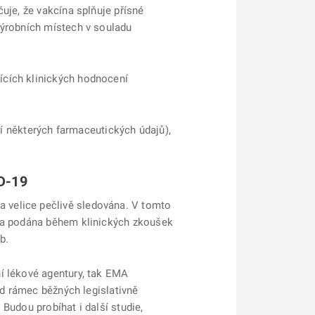
uje, že vakcína splňuje přísné
výrobních místech v souladu
ících klinických hodnocení
ní některých farmaceutických údajů),
D-19
 velice pečlivě sledována. V tomto
ína podána během klinických zkoušek
b.
í lékové agentury, tak EMA
ad rámec běžných legislativně
Budou probíhat i další studie,