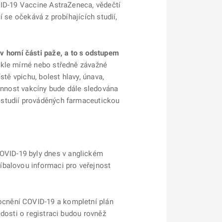
VID-19 Vaccine AstraZeneca, vědečtí
 se očekává z probíhajících studií,
horní části paže, a to s odstupem
ykle mírné nebo středně závažné
tě vpichu, bolest hlavy, únava,
činnost vakcíny bude dále sledována
 studií prováděných farmaceutickou
OVID-19 byly dnes v anglickém
říbalovou informaci pro veřejnost
ocnění COVID-19 a kompletní plán
dosti o registraci budou rovněž