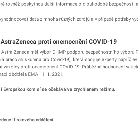
eré rovněž poskytnou další informace o dlouhodobé bezpečnosti a
vyhodnocovat data z mnoha různých zdrojů a v případě potřeby vy
i AstraZeneca proti onemocnění COVID-19
Astra Zeneca měl výbor CHMP podporu bezpečnostního výboru PRAC
pracovní skupina pro Covid-19), která spojuje experty napříč evr
í vakcíny proti onemocnění COVID-19. Průběžné hodnocení vakcíny
raci obdržela EMA 11. 1. 2021.
ci Evropskou komisí se očekává ve zrychleném režimu.
edoucí tiskového oddělení