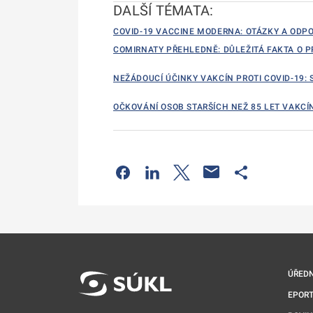
DALŠÍ TÉMATA:
COVID-19 VACCINE MODERNA: OTÁZKY A ODP
COMIRNATY PŘEHLEDNĚ: DŮLEŽITÁ FAKTA O P
NEŽÁDOUCÍ ÚČINKY VAKCÍN PROTI COVID-19
OČKOVÁNÍ OSOB STARŠÍCH NEŽ 85 LET VAKCÍ
Odkaz se otevře na nové kartě
Odkaz se otevře na nové kart
Odkaz se otevře na nov
Odkaz se otev
ÚŘEDN
EPORT