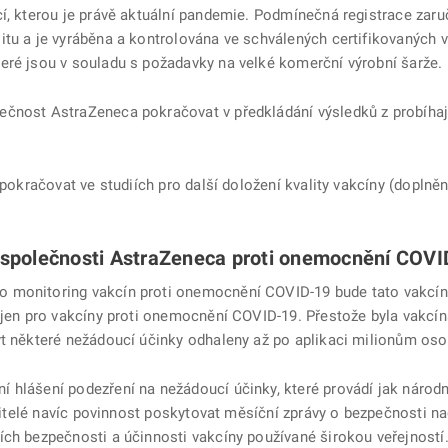
í, kterou je právě aktuální pandemie. Podmínečná registrace zaruč
itu a je vyráběna a kontrolována ve schválených certifikovaných 
eré jsou v souladu s požadavky na velké komerční výrobní šarže.
ečnost AstraZeneca pokračovat v předkládání výsledků z probíhaj
 pokračovat ve studiích pro další doložení kvality vakcíny (doplně
 společnosti AstraZeneca proti onemocnění COVI
 monitoring vakcín proti onemocnění COVID-19 bude tato vakcína
a jen pro vakcíny proti onemocnění COVID-19. Přestože byla vakc
ýt některé nežádoucí účinky odhaleny až po aplikaci milionům oso
 hlášení podezření na nežádoucí účinky, které provádí jak národn
držitelé navíc povinnost poskytovat měsíční zprávy o bezpečnosti n
ch bezpečnosti a účinnosti vakcíny používané širokou veřejností. 