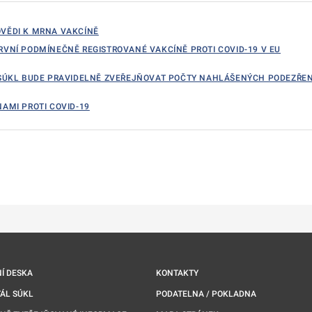
OVĚDI K MRNA VAKCÍNĚ
RVNÍ PODMÍNEČNĚ REGISTROVANÉ VAKCÍNĚ PROTI COVID-19 V EU
: SÚKL BUDE PRAVIDELNĚ ZVEŘEJŇOVAT POČTY NAHLÁŠENÝCH PODEZŘEN
NAMI PROTI COVID-19
ě
é kartě
ře na nové kartě
Í DESKA
KONTAKTY
ÁL SÚKL
PODATELNA / POKLADNA