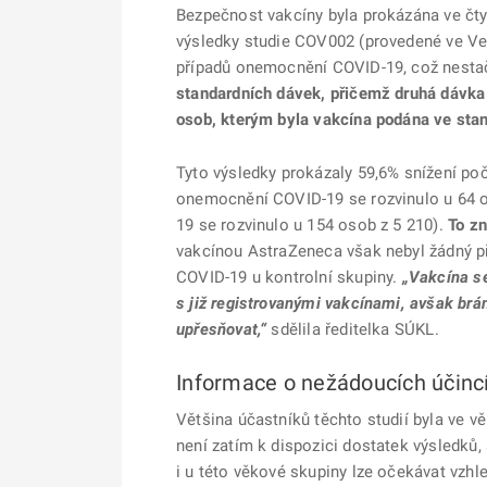
Bezpečnost vakcíny byla prokázána ve čty
výsledky studie COV002 (provedené ve Velk
případů onemocnění COVID-19, což nestač
standardních dávek, přičemž druhá dávka
osob, kterým byla vakcína podána ve sta
Tyto výsledky prokázaly 59,6% snížení 
onemocnění COVID-19 se rozvinulo u 64 o
19 se rozvinulo u 154 osob z 5 210).
To zn
vakcínou AstraZeneca však nebyl žádný p
COVID-19 u kontrolní skupiny.
„Vakcína s
s již registrovanými vakcínami, avšak brá
upřesňovat,“
sdělila ředitelka SÚKL.
Informace o nežádoucích účinc
Většina účastníků těchto studií byla ve věk
není zatím k dispozici dostatek výsledků
i u této věkové skupiny lze očekávat vzh