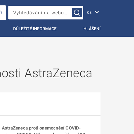
Změna jazyka
Vyhledávání na webu…
Ů
DŮLEŽITÉ INFORMACE
HLÁŠENÍ
nosti AstraZeneca
ti AstraZeneca proti onemocnění COVID-