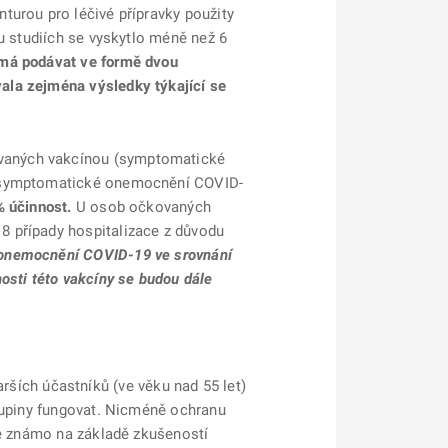
turou pro léčivé přípravky použity
u studiích se vyskytlo méně než 6
 má podávat ve formě dvou
ala zejména výsledky týkající se
ovaných vakcínou (symptomatické
e (symptomatické onemocnění COVID-
% účinnost.
U osob očkovaných
8 případy hospitalizace z důvodu
 onemocnění COVID-19 ve srovnání
osti této vakcíny se budou dále
tarších účastníků (ve věku nad 55 let)
skupiny fungovat. Nicméně ochranu
je známo na základě zkušeností