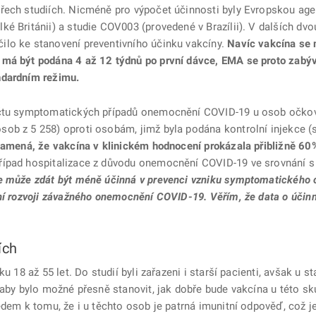
řech studiích. Nicméně pro výpočet účinnosti byly Evropskou agen
é Británii) a studie COV003 (provedené v Brazílii). V dalších dvo
ilo ke stanovení preventivního účinku vakcíny.
Navíc vakcína se
 má být podána 4 až 12 týdnů po první dávce, EMA se proto zabýv
ndardním režimu.
počtu symptomatických případů onemocnění COVID-19 u osob očk
sob z 5 258) oproti osobám, jimž byla podána kontrolní injekc
amená, že vakcína v klinickém hodnocení prokázala přibližně 60
řípad hospitalizace z důvodu onemocnění COVID-19 ve srovnání s 
e může zdát být méně účinná v prevenci vzniku symptomatického
ní rozvoji závažného onemocnění COVID-19. Věřím, že data o účinn
ích
u 18 až 55 let. Do studií byli zařazeni i starší pacienti, avšak u s
, aby bylo možné přesně stanovit, jak dobře bude vakcína u této 
ledem k tomu, že i u těchto osob je patrná imunitní odpověď, což 