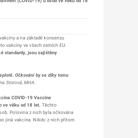
navirem (COVID-19) u osob ve věku od 18
 vakcíny a na základě konsenzu
éto vakcíny ve všech zemích EU.
é standardy, jsou zajištěny
teplotě. Očkování by se díky tomu
rena Storová, MHA.
kcína COVID-19 Vaccine
 ve věku od 18 let.
Těchto
sob. Polovina z nich byla očkována
bo jiná vakcína. Nikdo z nich přitom