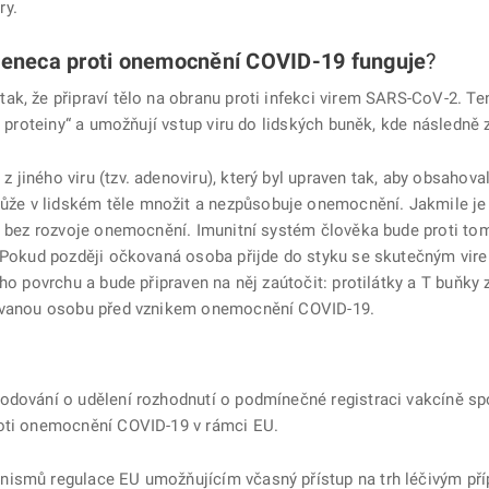
ry.
Zeneca proti onemocnění COVID-19 funguje
?
ak, že připraví tělo na obranu proti infekci virem SARS-CoV-2. T
ke proteiny“ a umožňují vstup viru do lidských buněk, kde následn
jiného viru (tzv. adenoviru), který byl upraven tak, aby obsahoval
e v lidském těle množit a nezpůsobuje onemocnění. Jakmile je v
ak bez rozvoje onemocnění. Imunitní systém člověka bude proti to
y. Pokud později očkovaná osoba přijde do styku se skutečným vi
ho povrchu a bude připraven na něj zaútočit: protilátky a T buňky z
kovanou osobu před vznikem onemocnění COVID-19.
odování o udělení rozhodnutí o podmínečné registraci vakcíně sp
roti onemocnění COVID-19 v rámci EU.
nismů regulace EU umožňujícím včasný přístup na trh léčivým pří