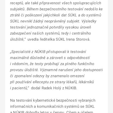
receptů, ale také připravenost všech spolupracujících
subjektů. Během bezpečnostního testování nedošlo ke
ztrátě či poškození jakýchkoli dat SÚKL a do systémů
SÚKL nevnikl žádný neoprávněný subjekt. Výsledky
testování jednoznačně potvrdily vysokou úroveň
zabezpečení našich systémů, tedy i centrálního
úložiště,“
uvedla ředitelka SÚKL Irena Storová.
„Specialisté z NÚKIB přistupovali k testování
maximálně důsledně a zároveň s odpovědností
i vědomím, že testy probíhají za plného funkčního
provozu úložiště. Významné narušení jeho dostupnosti
či zpomalení odezvy by znamenalo omezení
při používání eReceptu ze strany lékařů, lékárníků
i pacientů,“
dodal Radek Holý z NÚKIB.
Na testování kybernetické bezpečnosti vybraných
informačních a komunikačních systémů se SÚKL
a NÚKIB dohodly letos v červnu. Cílem a účelem