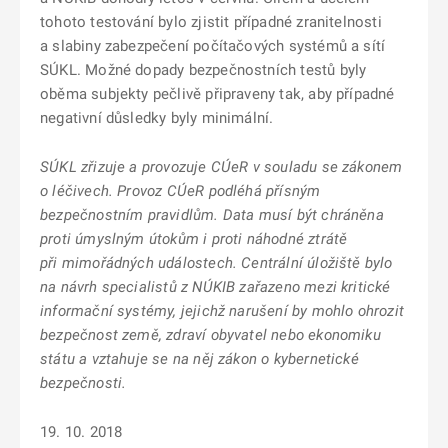
tohoto testování bylo zjistit případné zranitelnosti
a slabiny zabezpečení počítačových systémů a sítí
SÚKL. Možné dopady bezpečnostních testů byly
oběma subjekty pečlivě připraveny tak, aby případné
negativní důsledky byly minimální.
SÚKL zřizuje a provozuje CÚeR v souladu se zákonem
o léčivech. Provoz CÚeR podléhá přísným
bezpečnostním pravidlům. Data musí být chráněna
proti úmyslným útokům i proti náhodné ztrátě
při mimořádných událostech. Centrální úložiště bylo
na návrh specialistů z NÚKIB zařazeno mezi kritické
informační systémy, jejichž narušení by mohlo ohrozit
bezpečnost země, zdraví obyvatel nebo ekonomiku
státu a vztahuje se na něj zákon o kybernetické
bezpečnosti.
19. 10. 2018