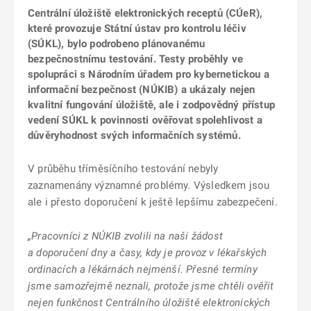
Centrální úložiště elektronických receptů (CÚeR),
které provozuje Státní ústav pro kontrolu léčiv
(SÚKL), bylo podrobeno plánovanému
bezpečnostnímu testování. Testy proběhly ve
spolupráci s Národním úřadem pro kybernetickou a
informační bezpečnost (NÚKIB) a ukázaly nejen
kvalitní fungování úložiště, ale i zodpovědný přístup
vedení SÚKL k povinnosti ověřovat spolehlivost a
důvěryhodnost svých informačních systémů.
V průběhu tříměsíčního testování nebyly
zaznamenány významné problémy. Výsledkem jsou
ale i přesto doporučení k ještě lepšímu zabezpečení.
„Pracovníci z NÚKIB zvolili na naši žádost
a doporučení dny a časy, kdy je provoz v lékařských
ordinacích a lékárnách nejmenší. Přesné termíny
jsme samozřejmě neznali, protože jsme chtěli ověřit
nejen funkčnost Centrálního úložiště elektronických