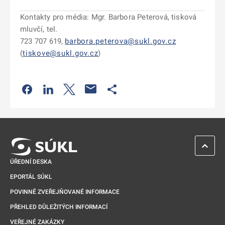
Kontakty pro média: Mgr. Barbora Peterová, tisková
mluvčí, tel.
723 707 619,
barbora.peterova@sukl.gov.cz
(
tiskove@sukl.gov.cz
)
Odkaz se otevře na nové kartě
Odkaz se otevře na nové kartě
Odkaz se otevře na nové kartě
Odkaz se otevře na nové kartě
ZPĚT 
ÚŘEDNÍ DESKA
EPORTÁL SÚKL
POVINNĚ ZVEŘEJŇOVANÉ INFORMACE
PŘEHLED DŮLEŽITÝCH INFORMACÍ
VEŘEJNÉ ZAKÁZKY