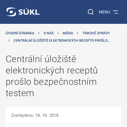
 NA HLAVNÍ OBSAH
Vyhledávání na web
MENU
ÚVODNÍ STRÁNKA
O NÁS
MÉDIA
TISKOVÉ ZPRÁVY
CENTRÁLNÍ ÚLOŽIŠTĚ ELEKTRONICKÝCH RECEPTŮ PROŠLO…
Centrální úložiště
elektronických receptů
prošlo bezpečnostním
testem
Zveřejněno: 18. 10. 2018