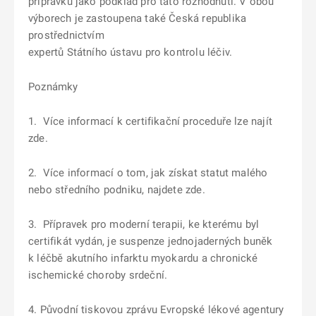
přípravků jako podklad pro tato rozhodnutí. V obou
výborech je zastoupena také Česká republika
prostřednictvím
expertů Státního ústavu pro kontrolu léčiv.
Poznámky
1. Více informací k certifikační proceduře lze najít
zde.
2. Více informací o tom, jak získat statut malého
nebo středního podniku, najdete zde.
3. Přípravek pro moderní terapii, ke kterému byl
certifikát vydán, je suspenze jednojaderných buněk
k léčbě akutního infarktu myokardu a chronické
ischemické choroby srdeční.
4. Původní tiskovou zprávu Evropské lékové agentury