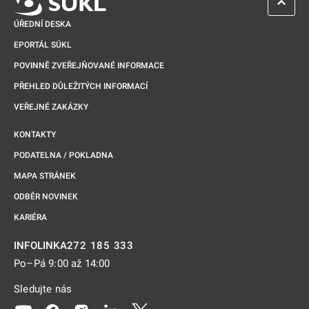
ZPĚT 
ÚŘEDNÍ DESKA
EPORTÁL SÚKL
POVINNĚ ZVEŘEJŇOVANÉ INFORMACE
PŘEHLED DŮLEŽITÝCH INFORMACÍ
VEŘEJNÉ ZAKÁZKY
KONTAKTY
PODATELNA / POKLADNA
MAPA STRÁNEK
ODBĚR NOVINEK
KARIÉRA
272 185 333
INFOLINKA
Po–Pá 9:00 až 14:00
Sledujte nás
Odkaz se otevře na nové kartě
Odkaz se otevře na nové kartě
Odkaz se otevře na nové kartě
Odkaz se otevře na nové kartě
Odkaz se otevře na nové kartě