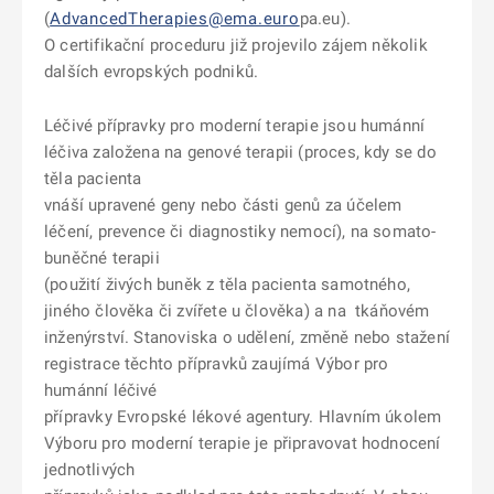
(
AdvancedTherapies@ema.euro
pa.eu
).
O certifikační proceduru již projevilo zájem několik
dalších evropských podniků.
Léčivé přípravky pro moderní terapie jsou humánní
léčiva založena na genové terapii (proces, kdy se do
těla pacienta
vnáší upravené geny nebo části genů za účelem
léčení, prevence či diagnostiky nemocí), na somato-
buněčné terapii
(použití živých buněk z těla pacienta samotného,
jiného člověka či zvířete u člověka) a na tkáňovém
inženýrství. Stanoviska o udělení, změně nebo stažení
registrace těchto přípravků zaujímá Výbor pro
humánní léčivé
přípravky Evropské lékové agentury. Hlavním úkolem
Výboru pro moderní terapie je připravovat hodnocení
jednotlivých