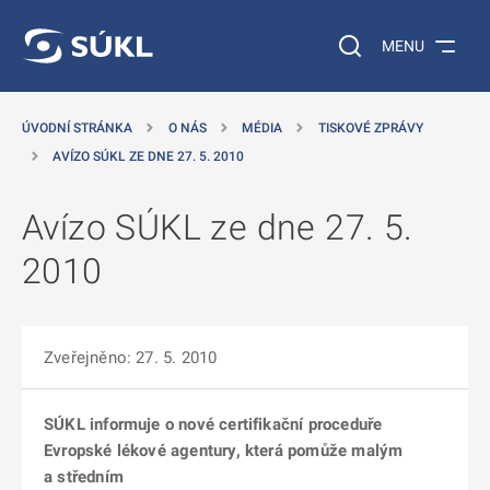
 NA HLAVNÍ OBSAH
Vyhledávání na web
MENU
ÚVODNÍ STRÁNKA
O NÁS
MÉDIA
TISKOVÉ ZPRÁVY
AVÍZO SÚKL ZE DNE 27. 5. 2010
Avízo SÚKL ze dne 27. 5.
2010
Zveřejněno: 27. 5. 2010
SÚKL informuje o nové certifikační proceduře
Evropské lékové agentury, která pomůže malým
a středním