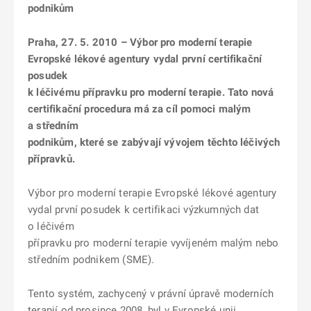
podnikům
Praha, 27. 5. 2010 – Výbor pro moderní terapie
Evropské lékové agentury vydal první certifikační
posudek
k léčivému přípravku pro moderní terapie. Tato nová
certifikační procedura má za cíl pomoci malým
a středním
podnikům, které se zabývají vývojem těchto léčivých
přípravků.
Výbor pro moderní terapie Evropské lékové agentury
vydal první posudek k certifikaci výzkumných dat
o léčivém
přípravku pro moderní terapie vyvíjeném malým nebo
středním podnikem (SME).
Tento systém, zachycený v právní úpravě moderních
terapií od prosince 2008, byl v Evropské unii