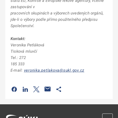
států EU, Komise a Evropské lékové agentury, včetně
zastupování v
pracovních skupinách a výborech uvedených orgánů,
jde-li o výbory podle přímo použitelného předpisu
Společenství.
Kontakt:
Veronika Petláková
Tisková mluvčí
Tel.: 272
185 333
E-mail:
veronika.petlakova@sukl.gov.cz
Odkaz se otevře na nové kartě
Odkaz se otevře na nové kartě
Odkaz se otevře na nové kartě
Odkaz se otevře na nové kartě