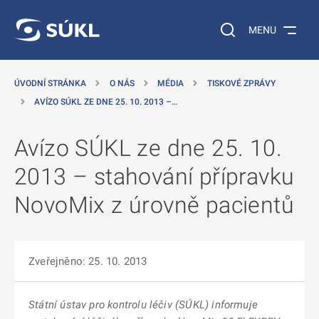
 NA HLAVNÍ OBSAH
Vyhledávání na web
MENU
ÚVODNÍ STRÁNKA
O NÁS
MÉDIA
TISKOVÉ ZPRÁVY
AVÍZO SÚKL ZE DNE 25. 10. 2013 –…
Avízo SÚKL ze dne 25. 10.
2013 – stahování přípravku
NovoMix z úrovně pacientů
Zveřejněno: 25. 10. 2013
Státní ústav pro kontrolu léčiv (SÚKL) informuje