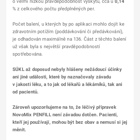
o velmi nízkou pravděpodobnost výskytu, cca u
0,14
% z celkového počtu předplněných per.
Počet balení, u kterých by po aplikaci mohlo dojít ke
zdravotním potížím (poddávkování či předávkování),
je odhadován maximálně na 136. Část z těchto balení
už však byla s největší pravděpodobností
spotřebována.
SÚKL až doposud nebyly hlášeny nežádoucí účinky
ani jiné události, které by naznačovaly závadu
v jakosti léku, a to jak od lékařů a lékárníků, tak ani
od pacientů.
Zároveň upozorňujeme na to, že léčivý přípravek
NovoMix PENFILL není závadou dotčen. Pacienti,
kteří jej používají, mohou být bez obav a nemusí si jej
měnit.