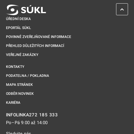
ZPĚT 
ÚŘEDNÍ DESKA
EPORTÁL SÚKL
POVINNĚ ZVEŘEJŇOVANÉ INFORMACE
PŘEHLED DŮLEŽITÝCH INFORMACÍ
VEŘEJNÉ ZAKÁZKY
KONTAKTY
PODATELNA / POKLADNA
MAPA STRÁNEK
ODBĚR NOVINEK
KARIÉRA
272 185 333
INFOLINKA
Po–Pá 9:00 až 14:00
Sledujte nás