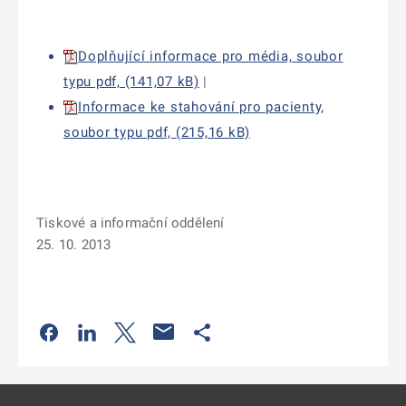
Doplňující informace pro média, soubor
typu pdf, (141,07 kB)
|
Informace ke stahování pro pacienty,
soubor typu pdf, (215,16 kB)
Tiskové a informační oddělení
25. 10. 2013
Odkaz se otevře na nové kartě
Odkaz se otevře na nové kartě
Odkaz se otevře na nové kartě
Odkaz se otevře na nové kartě