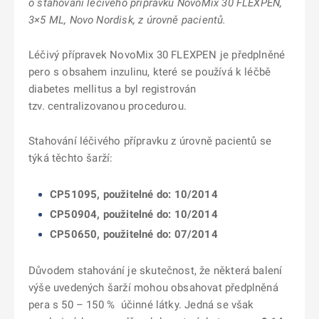
o stahování léčivého přípravku NovoMix 30 FLEXPEN,
3×5 ML, Novo Nordisk, z úrovně pacientů.
Léčivý přípravek NovoMix 30 FLEXPEN je předplněné
pero s obsahem inzulinu, které se používá k léčbě
diabetes mellitus a byl registrován
tzv. centralizovanou procedurou.
Stahování léčivého přípravku z úrovně pacientů se
týká těchto šarží:
CP51095, použitelné do: 10/2014
CP50904, použitelné do: 10/2014
CP50650, použitelné do: 07/2014
Důvodem stahování je skutečnost, že některá balení
výše uvedených šarží mohou obsahovat předplněná
pera s 50 – 150 % účinné látky. Jedná se však