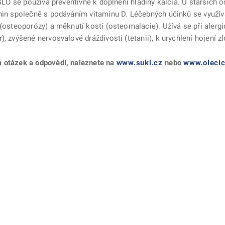
 GLO se používá preventivně k doplnění hladiny kalcia. U starších 
enin společně s podáváním vitaminu D. Léčebných účinků se využí
 (osteoporózy) a měknutí kostí (osteomalacie). Užívá se při aler
, zvýšené nervosvalové dráždivosti (tetanii), k urychlení hojení z
a otázek a odpovědí, naleznete na
www.sukl.cz
nebo
www.olecic