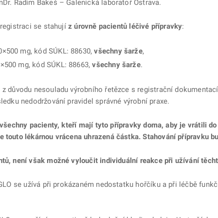
rmDr. Radim Bakeš – Galenická laboratoř Ostrava.
registraci se stahují
z úrovně pacientů léčivé přípravky
:
00×500 mg, kód SÚKL: 88630,
všechny šarže
,
100×500 mg, kód SÚKL: 88663,
všechny šarže
.
o z důvodu nesouladu výrobního řetězce s registrační dokumentací
sledku nedodržování pravidel správné výrobní praxe.
všechny pacienty, kteří mají tyto přípravky doma, aby je vrátili do
e touto lékárnou vrácena uhrazená částka. Stahování přípravku b
tů, není však možné vyloučit individuální reakce při užívání těch
5 GLO se užívá při prokázaném nedostatku hořčíku a při léčbě funk