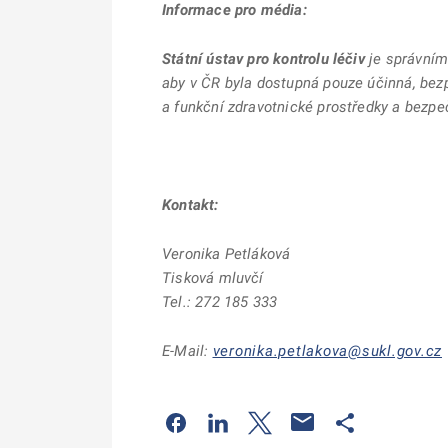
Informace pro média:
Státní ústav pro kontrolu léčiv
je správním
aby v ČR byla dostupná pouze účinná, bez
a funkční zdravotnické prostředky a bezpeč
Kontakt:
Veronika Petláková
Tisková mluvčí
Tel.: 272 185 333
E-Mail:
veronika.petlakova@sukl.gov.cz
Odkaz se otevře na nové kartě
Odkaz se otevře na nové kart
Odkaz se otevře na nov
Odkaz se otev