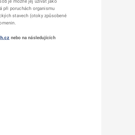
osob je možné jej užívat jako
vá při poruchách organismu
gických stavech (otoky způsobené
lomenin.
h.cz
nebo na následujících