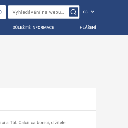
Změna jazyka
Vyhledávání na webu…
Ů
DŮLEŽITÉ INFORMACE
HLÁŠENÍ
i a Tbl. Calcii carbonici, držitele