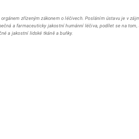
 orgánem zřízeným zákonem o léčivech. Posláním ústavu je v zájmu
pečná a farmaceuticky jakostní humánní léčiva, podílet se na tom,
né a jakostní lidské tkáně a buňky.
ě
é kartě
ře na nové kartě