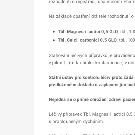
rozhodnutí o registraci, společnosti Pha
Na základě opatření držitele rozhodnutí o 
Tbl. Magnesii lactici 0,5 GLO,
tbl., 1
Tbl. Calcii carbonici 0,5 GLO
, tbl., 
Stahování léčivých přípravků je prováděn
v jakosti (mikrobiální kontaminace) v dů
Státní ústav pro kontrolu léčiv proto žádá 
předloženého dokladu o zaplacení jim bud
Nejedná se o přímé ohrožení zdraví pacien
Léčivý přípravek Tbl. Magnesii lactici 0,
s prohloubeným dýcháním.