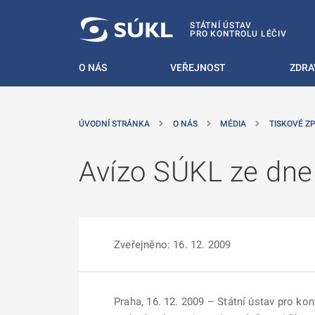
 NA HLAVNÍ OBSAH
STÁTNÍ ÚSTAV
PRO KONTROLU LÉČIV
O NÁS
VEŘEJNOST
ZDRA
ÚVODNÍ STRÁNKA
O NÁS
MÉDIA
TISKOVÉ Z
Avízo SÚKL ze dne
Zveřejněno: 16. 12. 2009
Praha, 16. 12. 2009 – Státní ústav pro kont