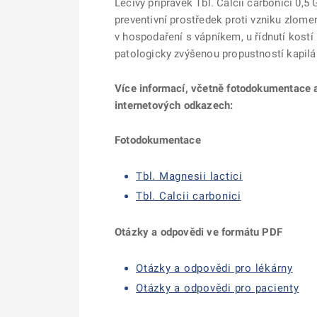
Léčivý přípravek Tbl. Calcii carbonici 0,5
preventivní prostředek proti vzniku zlom
v hospodaření s vápníkem, u řídnutí kostí
patologicky zvýšenou propustností kapilár)
Více informací, včetně fotodokumentace 
internetových odkazech:
Fotodokumentace
Tbl. Magnesii lactici
Tbl. Calcii carbonici
Otázky a odpovědi ve formátu PDF
Otázky a odpovědi pro lékárny
Otázky a odpovědi pro pacienty