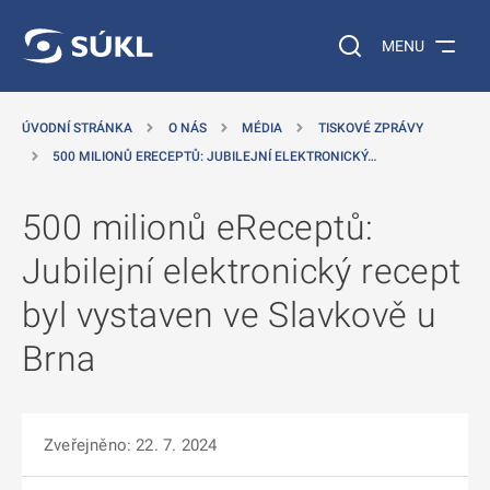
 NA HLAVNÍ OBSAH
Vyhledávání na web
MENU
ÚVODNÍ STRÁNKA
O NÁS
MÉDIA
TISKOVÉ ZPRÁVY
500 MILIONŮ ERECEPTŮ: JUBILEJNÍ ELEKTRONICKÝ…
500 milionů eReceptů:
Jubilejní elektronický recept
byl vystaven ve Slavkově u
Brna
Zveřejněno: 22. 7. 2024