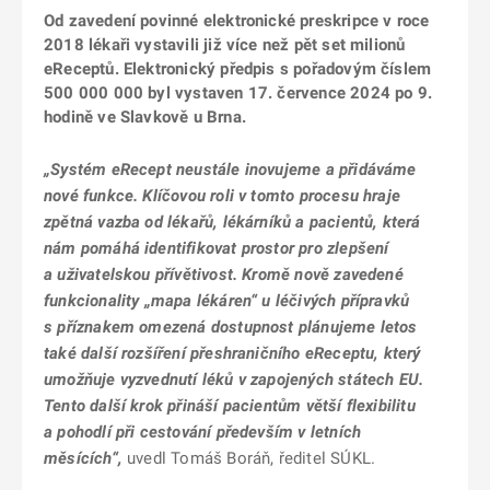
Od zavedení povinné elektronické preskripce v roce
2018 lékaři vystavili již více než pět set milionů
eReceptů. Elektronický předpis s pořadovým číslem
500 000 000 byl vystaven 17. července 2024 po 9.
hodině ve Slavkově u Brna.
„Systém eRecept neustále inovujeme a přidáváme
nové funkce. Klíčovou roli v tomto procesu hraje
zpětná vazba od lékařů, lékárníků a pacientů, která
nám pomáhá identifikovat prostor pro zlepšení
a uživatelskou přívětivost. Kromě nově zavedené
funkcionality „mapa lékáren“ u léčivých přípravků
s příznakem omezená dostupnost plánujeme letos
také další rozšíření přeshraničního eReceptu, který
umožňuje vyzvednutí léků v zapojených státech EU.
Tento další krok přináší pacientům větší flexibilitu
a pohodlí při cestování především v letních
měsících“,
uvedl Tomáš Boráň, ředitel SÚKL.