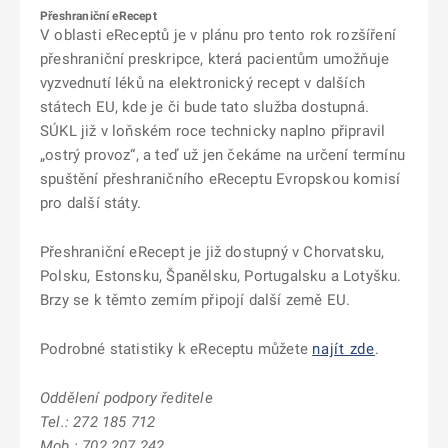
Přeshraniční eRecept
V oblasti eReceptů je v plánu pro tento rok rozšíření
přeshraniční preskripce, která pacientům umožňuje
vyzvednutí léků na elektronický recept v dalších
státech EU, kde je či bude tato služba dostupná.
SÚKL již v loňském roce technicky naplno připravil
„ostrý provoz“, a teď už jen čekáme na určení termínu
spuštění přeshraničního eReceptu Evropskou komisí
pro další státy.
Přeshraniční eRecept je již dostupný v Chorvatsku,
Polsku, Estonsku, Španělsku, Portugalsku a Lotyšku.
Brzy se k těmto zemím připojí další země EU.
Podrobné statistiky k eReceptu můžete
najít zde
.
Oddělení podpory ředitele
Tel.: 272 185 712
Mob.: 702 207 242