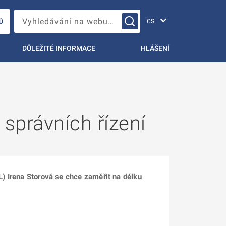
Změna jazyka
Vyhledávání na webu…
Ů
DŮLEŽITÉ INFORMACE
HLÁŠENÍ
správních řízení
L) Irena Storová se chce zaměřit na délku