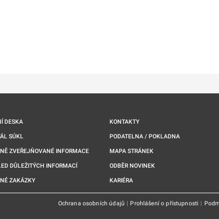
ě
é kartě
ře na nové kartě
Í DESKA
KONTAKTY
ÁL SÚKL
PODATELNA / POKLADNA
NNĚ ZVEŘEJŇOVANÉ INFORMACE
MAPA STRÁNEK
ED DŮLEŽITÝCH INFORMACÍ
ODBĚR NOVINEK
NÉ ZAKÁZKY
KARIÉRA
Ochrana osobních údajů
|
Prohlášení o přístupnosti
|
Podm