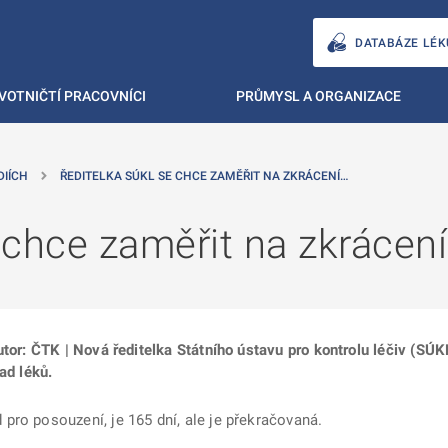
DATABÁZE LÉK
VOTNIČTÍ PRACOVNÍCI
PRŮMYSL A ORGANIZACE
DIÍCH
ŘEDITELKA SÚKL SE CHCE ZAMĚŘIT NA ZKRÁCENÍ…
chce zaměřit na zkrácení 
utor: ČTK | Nová ředitelka Státního ústavu pro kontrolu léčiv (SÚK
ad léků.
pro posouzení, je 165 dní, ale je překračovaná.