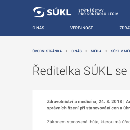
 NA HLAVNÍ OBSAH
STÁTNÍ ÚSTAV
PRO KONTROLU LÉČIV
O NÁS
VEŘEJNOST
ZDRA
ÚVODNÍ STRÁNKA
O NÁS
MÉDIA
SÚKL V MÉ
Ředitelka SÚKL se 
Zdravotnictví a medicína, 24. 8. 2018 | A
správních řízení při stanovování cen a úhr
Zákonem stanovená lhůta, kterou má úřad 