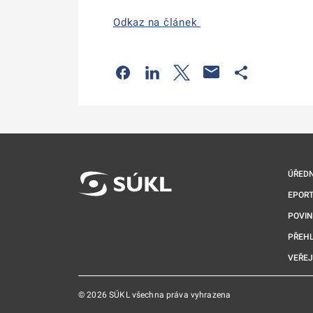
Odkaz na článek
Odkaz se otevře na nové kartě
Odkaz se otevře na nové kart
Odkaz se otevře na nov
Odkaz se otev
ÚŘEDN
EPORT
POVI
PŘEHL
VEŘEJ
© 2026 SÚKL všechna práva vyhrazena