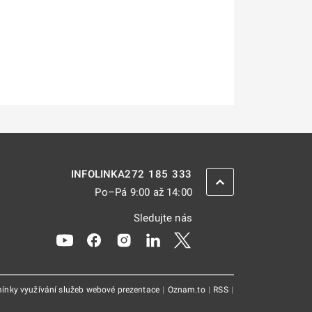
272 185 333
INFOLINKA
ZPĚT NAHORU
Po–Pá 9:00 až 14:00
Sledujte nás
Odkaz se otevře na nové kartě
Odkaz se otevře na nové kartě
Odkaz se otevře na nové kartě
Odkaz se otevře na nové kar
Odkaz se otevře na nov
ínky využívání služeb webové prezentace
|
Oznam.to
|
RSS
|