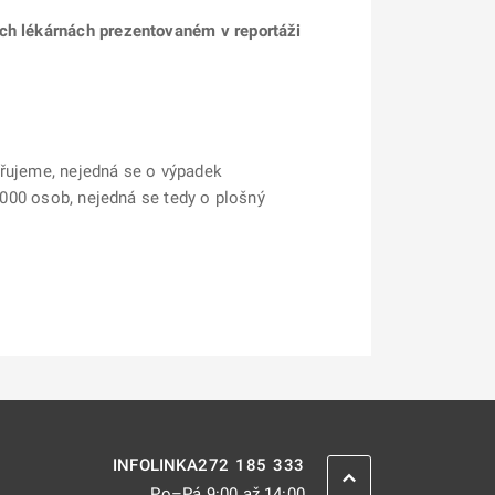
ých lékárnách prezentovaném v reportáži
třujeme, nejedná se o výpadek
5 000 osob, nejedná se tedy o plošný
272 185 333
INFOLINKA
ZPĚT NAHORU
Po–Pá 9:00 až 14:00