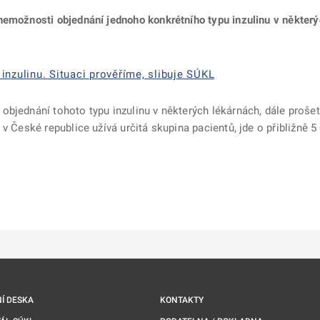
nemožnosti objednání jednoho konkrétního typu inzulinu v někter
inzulinu. Situaci prověříme, slibuje SÚKL
objednání tohoto typu inzulinu v některých lékárnách, dále proše
 v České republice užívá určitá skupina pacientů, jde o přibližně 
ě
é kartě
ře na nové kartě
Í DESKA
KONTAKTY