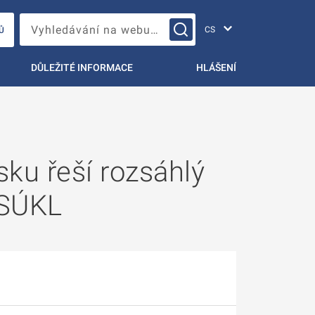
Změna jazyka
Vyhledávání na webu…
Ů
DŮLEŽITÉ INFORMACE
HLÁŠENÍ
sku řeší rozsáhlý
 SÚKL