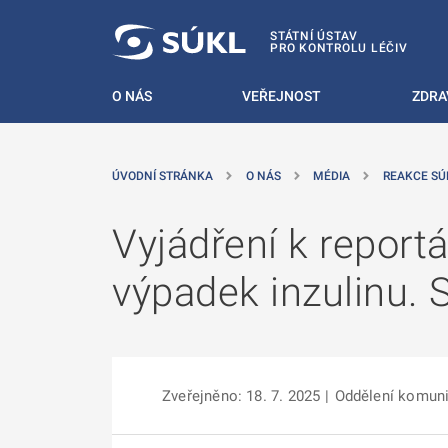
 NA HLAVNÍ OBSAH
STÁTNÍ ÚSTAV
PRO KONTROLU LÉČIV
O NÁS
VEŘEJNOST
ZDRA
ÚVODNÍ STRÁNKA
O NÁS
MÉDIA
REAKCE SÚ
Vyjádření k report
výpadek inzulinu. 
Zveřejněno: 18. 7. 2025
|
Oddělení komuni