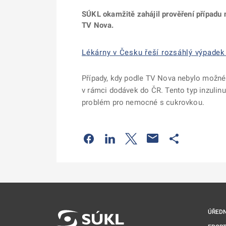
SÚKL okamžitě zahájil prověření případu 
TV Nova.
Lékárny v Česku řeší rozsáhlý výpadek 
Případy, kdy podle TV Nova nebylo možné 
v rámci dodávek do ČR. Tento typ inzulinu
problém pro nemocné s cukrovkou.
Odkaz se otevře na nové kartě
Odkaz se otevře na nové kart
Odkaz se otevře na nov
Odkaz se otev
ÚŘEDN