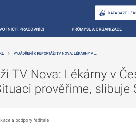
DATABÁZE LÉK
VOTNIČTÍ PRACOVNÍCI
PRŮMYSL A ORGANIZACE
KL
VYJÁDŘENÍ K REPORTÁŽI TV NOVA: LÉKÁRNY V …
áži TV Nova: Lékárny v Če
Situaci prověříme, slibuje
kace a podpory ředitele