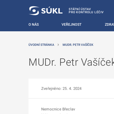
 NA HLAVNÍ OBSAH
STÁTNÍ ÚSTAV
PRO KONTROLU LÉČIV
O NÁS
VEŘEJNOST
ZDRA
ÚVODNÍ STRÁNKA
MUDR. PETR VAŠÍČEK
MUDr. Petr Vašíče
Zveřejněno: 25. 4. 2024
Nemocnice Břeclav