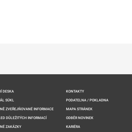
ě
é kartě
ře na nové kartě
Í DESKA
KONTAKTY
ÁL SÚKL
PODATELNA / POKLADNA
NNĚ ZVEŘEJŇOVANÉ INFORMACE
MAPA STRÁNEK
ED DŮLEŽITÝCH INFORMACÍ
ODBĚR NOVINEK
NÉ ZAKÁZKY
KARIÉRA