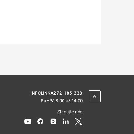
272 185 333
INFOLINKA
ZPĚT NAHORU
Po–Pá 9:00 až 14:00
Sledujte nás
Odkaz se otevře na nové kartě
Odkaz se otevře na nové kartě
Odkaz se otevře na nové kartě
Odkaz se otevře na nové kar
Odkaz se otevře na nov