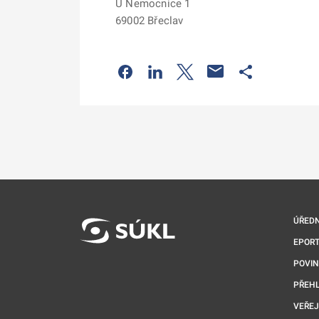
U Nemocnice 1
69002 Břeclav
Odkaz se otevře na nové kartě
Odkaz se otevře na nové kart
Odkaz se otevře na nov
Odkaz se otev
ÚŘEDN
EPORT
POVI
PŘEHL
VEŘEJ