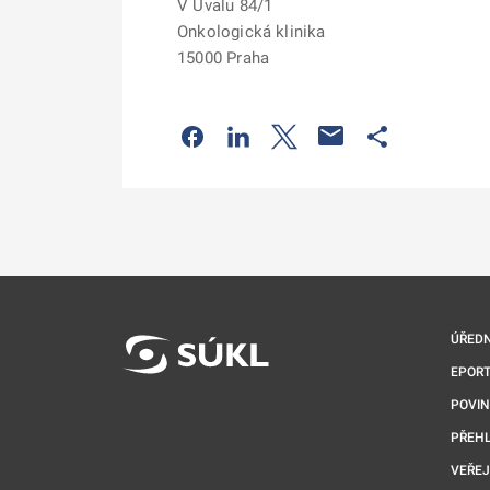
V Úvalu 84/1
Onkologická klinika
15000 Praha
Odkaz se otevře na nové kartě
Odkaz se otevře na nové kart
Odkaz se otevře na nov
Odkaz se otev
ÚŘEDN
EPORT
POVI
PŘEHL
VEŘEJ