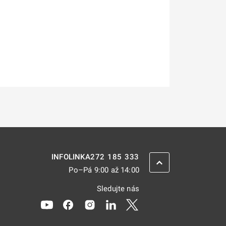
272 185 333
INFOLINKA
ZPĚT NAHORU
Po–Pá 9:00 až 14:00
Sledujte nás
Odkaz se otevře na nové kartě
Odkaz se otevře na nové kartě
Odkaz se otevře na nové kartě
Odkaz se otevře na nové kar
Odkaz se otevře na nov