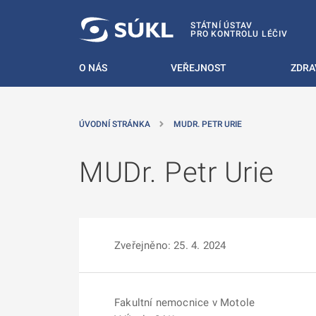
 NA HLAVNÍ OBSAH
STÁTNÍ ÚSTAV
PRO KONTROLU LÉČIV
O NÁS
VEŘEJNOST
ZDRA
ÚVODNÍ STRÁNKA
MUDR. PETR URIE
MUDr. Petr Urie
Zveřejněno: 25. 4. 2024
Fakultní nemocnice v Motole