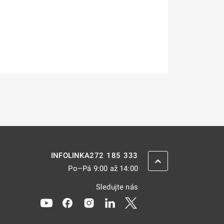
272 185 333
INFOLINKA
ZPĚT NAHORU
Po–Pá 9:00 až 14:00
Sledujte nás
Odkaz se otevře na nové kartě
Odkaz se otevře na nové kartě
Odkaz se otevře na nové kartě
Odkaz se otevře na nové kar
Odkaz se otevře na nov