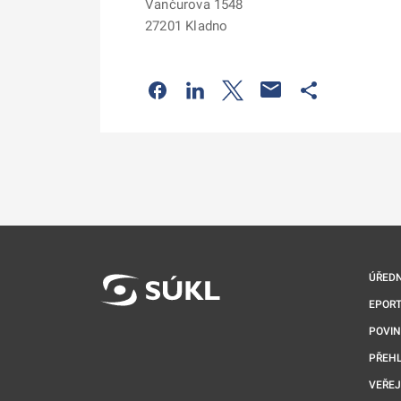
Vančurova 1548
27201 Kladno
Odkaz se otevře na nové kartě
Odkaz se otevře na nové kart
Odkaz se otevře na nov
Odkaz se otev
ÚŘEDN
EPORT
POVI
PŘEHL
VEŘEJ