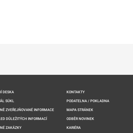
ě
é kartě
ře na nové kartě
Í DESKA
KONTAKTY
ÁL SÚKL
PODATELNA / POKLADNA
NNĚ ZVEŘEJŇOVANÉ INFORMACE
MAPA STRÁNEK
ED DŮLEŽITÝCH INFORMACÍ
ODBĚR NOVINEK
NÉ ZAKÁZKY
KARIÉRA