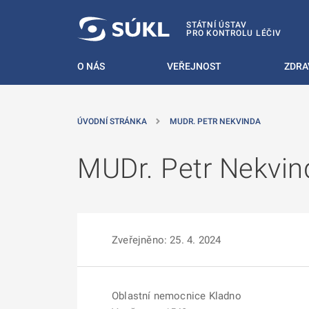
 NA HLAVNÍ OBSAH
STÁTNÍ ÚSTAV
PRO KONTROLU LÉČIV
O NÁS
VEŘEJNOST
ZDRA
ÚVODNÍ STRÁNKA
MUDR. PETR NEKVINDA
MUDr. Petr Nekvin
Zveřejněno: 25. 4. 2024
Oblastní nemocnice Kladno