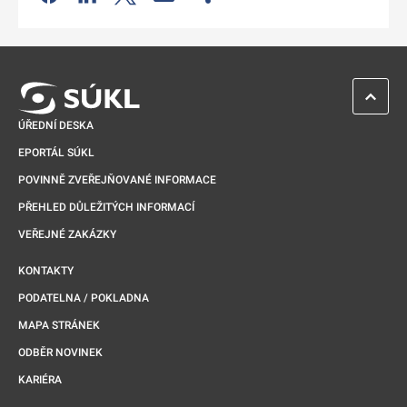
Odkaz se otevře na nové kartě
ZPĚT 
ÚŘEDNÍ DESKA
EPORTÁL SÚKL
POVINNĚ ZVEŘEJŇOVANÉ INFORMACE
PŘEHLED DŮLEŽITÝCH INFORMACÍ
VEŘEJNÉ ZAKÁZKY
KONTAKTY
PODATELNA / POKLADNA
MAPA STRÁNEK
ODBĚR NOVINEK
KARIÉRA