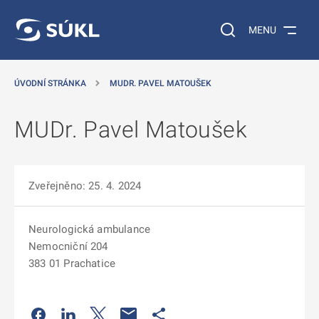
 NA HLAVNÍ OBSAH
Vyhledávání na web
MENU
ÚVODNÍ STRÁNKA
MUDR. PAVEL MATOUŠEK
MUDr. Pavel Matoušek
Zveřejněno: 25. 4. 2024
Neurologická ambulance
Nemocniční 204
383 01 Prachatice
Odkaz se otevře na nové kartě
Odkaz se otevře na nové kartě
Odkaz se otevře na nové kartě