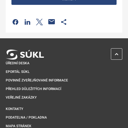
Odkaz se otevře na nové kartě
Odkaz se otevře na nové kartě
Odkaz se otevře na nové kartě
Odkaz se otevře na nové kartě
ZPĚT 
ÚŘEDNÍ DESKA
EPORTÁL SÚKL
POVINNĚ ZVEŘEJŇOVANÉ INFORMACE
PŘEHLED DŮLEŽITÝCH INFORMACÍ
VEŘEJNÉ ZAKÁZKY
KONTAKTY
PODATELNA / POKLADNA
MAPA STRÁNEK