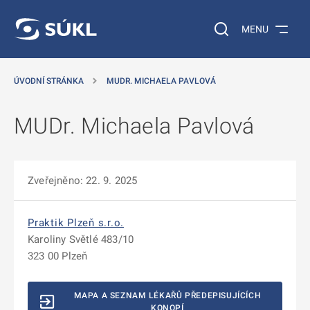
 NA HLAVNÍ OBSAH
Vyhledávání na web
MENU
ÚVODNÍ STRÁNKA
MUDR. MICHAELA PAVLOVÁ
MUDr. Michaela Pavlová
Zveřejněno: 22. 9. 2025
Praktik Plzeň s.r.o.
Karoliny Světlé 483/10
323 00 Plzeň
MAPA A SEZNAM LÉKAŘŮ PŘEDEPISUJÍCÍCH
KONOPÍ