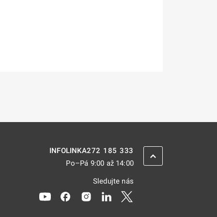
272 185 333
INFOLINKA
ZPĚT NAHORU
Po–Pá 9:00 až 14:00
Sledujte nás
Odkaz se otevře na nové kartě
Odkaz se otevře na nové kartě
Odkaz se otevře na nové kartě
Odkaz se otevře na nové kar
Odkaz se otevře na nov