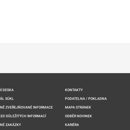
ě
é kartě
ře na nové kartě
Í DESKA
KONTAKTY
ÁL SÚKL
PODATELNA / POKLADNA
NNĚ ZVEŘEJŇOVANÉ INFORMACE
MAPA STRÁNEK
ED DŮLEŽITÝCH INFORMACÍ
ODBĚR NOVINEK
NÉ ZAKÁZKY
KARIÉRA