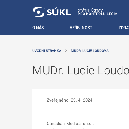
 NA HLAVNÍ OBSAH
STÁTNÍ ÚSTAV
PRO KONTROLU LÉČIV
O NÁS
VEŘEJNOST
ZDRA
ÚVODNÍ STRÁNKA
MUDR. LUCIE LOUDOVÁ
MUDr. Lucie Loud
Zveřejněno: 25. 4. 2024
Canadian Medical s.r.o.,