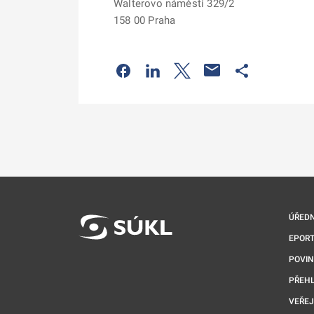
Walterovo náměstí 329/2
158 00 Praha
Odkaz se otevře na nové kartě
Odkaz se otevře na nové kart
Odkaz se otevře na nov
Odkaz se otev
ÚŘEDN
EPORT
POVI
PŘEHL
VEŘEJ