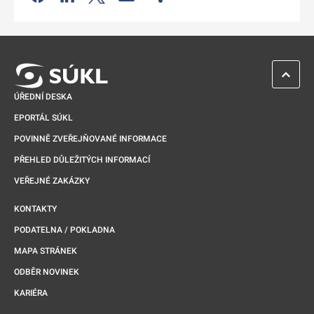
Odkaz se otevře na nové kartě
ZPĚT 
ÚŘEDNÍ DESKA
EPORTÁL SÚKL
POVINNĚ ZVEŘEJŇOVANÉ INFORMACE
PŘEHLED DŮLEŽITÝCH INFORMACÍ
VEŘEJNÉ ZAKÁZKY
KONTAKTY
PODATELNA / POKLADNA
MAPA STRÁNEK
ODBĚR NOVINEK
KARIÉRA