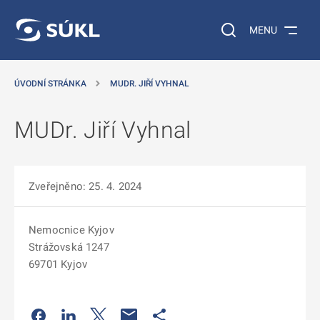
 NA HLAVNÍ OBSAH
Vyhledávání na web
MENU
ÚVODNÍ STRÁNKA
MUDR. JIŘÍ VYHNAL
MUDr. Jiří Vyhnal
Zveřejněno: 25. 4. 2024
Nemocnice Kyjov
Strážovská 1247
69701 Kyjov
Odkaz se otevře na nové kartě
Odkaz se otevře na nové kartě
Odkaz se otevře na nové kartě