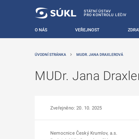
 NA HLAVNÍ OBSAH
STÁTNÍ ÚSTAV
PRO KONTROLU LÉČIV
O NÁS
VEŘEJNOST
ZDRA
ÚVODNÍ STRÁNKA
MUDR. JANA DRAXLEROVÁ
MUDr. Jana Draxle
Zveřejněno: 20. 10. 2025
Nemocnice Český Krumlov, a.s.