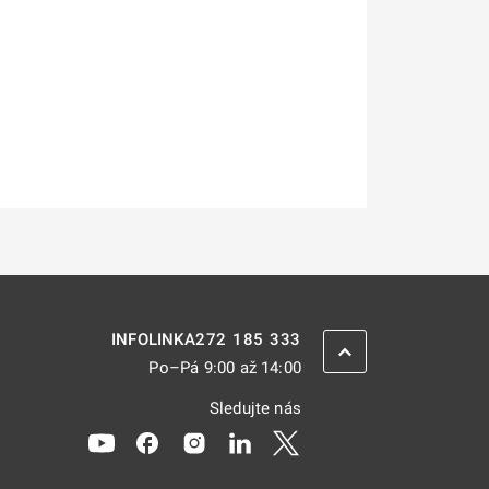
272 185 333
INFOLINKA
ZPĚT NAHORU
Po–Pá 9:00 až 14:00
Sledujte nás
Odkaz se otevře na nové kartě
Odkaz se otevře na nové kartě
Odkaz se otevře na nové kartě
Odkaz se otevře na nové kar
Odkaz se otevře na nov