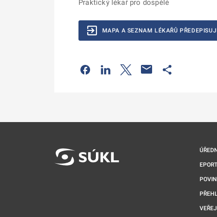
Praktický lékař pro dospělé
MAPA A SEZNAM LÉKAŘŮ PŘEDEPISUJ
Odkaz se otevře na nové kartě
Odkaz se otevře na nové kart
Odkaz se otevře na nov
Odkaz se otev
ÚŘEDN
EPORT
POVI
PŘEHL
VEŘEJ