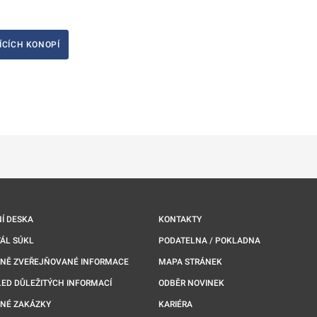
ÍCÍCH KONOPÍ
ě
é kartě
ře na nové kartě
Í DESKA
KONTAKTY
ÁL SÚKL
PODATELNA / POKLADNA
NNĚ ZVEŘEJŇOVANÉ INFORMACE
MAPA STRÁNEK
ED DŮLEŽITÝCH INFORMACÍ
ODBĚR NOVINEK
NÉ ZAKÁZKY
KARIÉRA