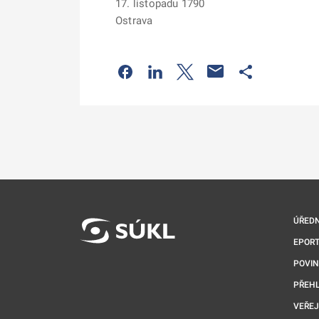
17. listopadu 1790
Ostrava
Odkaz se otevře na nové kartě
Odkaz se otevře na nové kart
Odkaz se otevře na nov
Odkaz se otev
ÚŘEDN
EPORT
POVI
PŘEHL
VEŘEJ