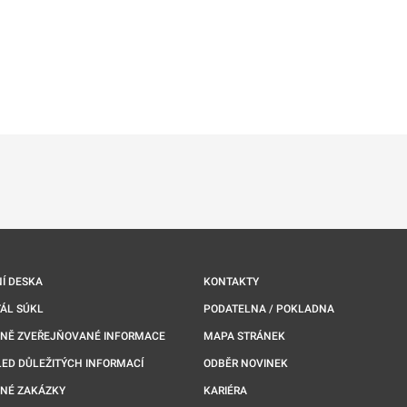
ě
é kartě
ře na nové kartě
Í DESKA
KONTAKTY
ÁL SÚKL
PODATELNA / POKLADNA
NNĚ ZVEŘEJŇOVANÉ INFORMACE
MAPA STRÁNEK
ED DŮLEŽITÝCH INFORMACÍ
ODBĚR NOVINEK
NÉ ZAKÁZKY
KARIÉRA