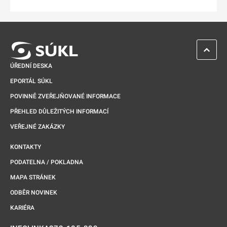
Odkaz se otevře na nové kartě
ZPĚT 
ÚŘEDNÍ DESKA
EPORTÁL SÚKL
POVINNĚ ZVEŘEJŇOVANÉ INFORMACE
PŘEHLED DŮLEŽITÝCH INFORMACÍ
VEŘEJNÉ ZAKÁZKY
KONTAKTY
PODATELNA / POKLADNA
MAPA STRÁNEK
ODBĚR NOVINEK
KARIÉRA