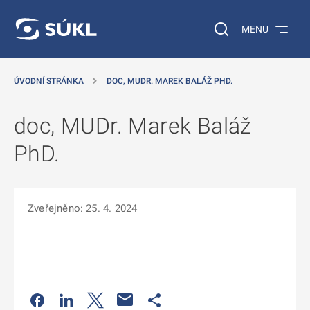
 NA HLAVNÍ OBSAH
Vyhledávání na web
MENU
ÚVODNÍ STRÁNKA
DOC, MUDR. MAREK BALÁŽ PHD.
doc, MUDr. Marek Baláž
PhD.
Zveřejněno: 25. 4. 2024
Odkaz se otevře na nové kartě
Odkaz se otevře na nové kartě
Odkaz se otevře na nové kartě