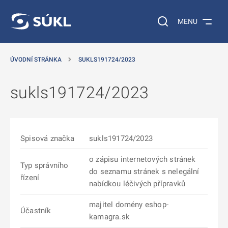
 NA HLAVNÍ OBSAH
Vyhledávání na web
MENU
ÚVODNÍ STRÁNKA
SUKLS191724/2023
sukls191724/2023
Spisová značka
sukls191724/2023
o zápisu internetových stránek
Typ správního
do seznamu stránek s nelegální
řízení
nabídkou léčivých přípravků
majitel domény eshop-
Účastník
kamagra.sk