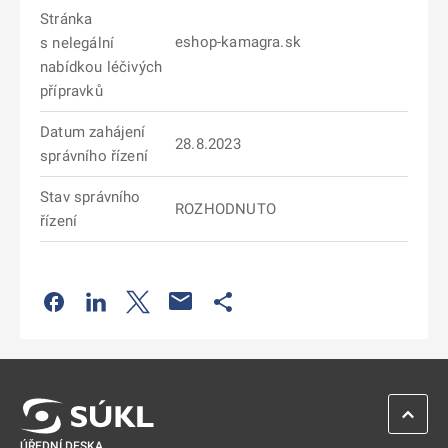
Stránka
eshop-kamagra.sk
s nelegální
nabídkou léčivých
přípravků
Datum zahájení
28.8.2023
správního řízení
Stav správního
ROZHODNUTO
řízení
Odkaz se otevře na nové kartě
Odkaz se otevře na nové kartě
Odkaz se otevře na nové kartě
Odkaz se otevře na nové kartě
ZPĚT 
ÚŘEDNÍ DESKA