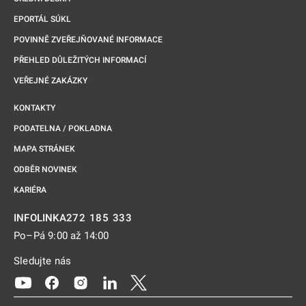
EPORTÁL SÚKL
POVINNĚ ZVEŘEJŇOVANÉ INFORMACE
PŘEHLED DŮLEŽITÝCH INFORMACÍ
VEŘEJNÉ ZAKÁZKY
KONTAKTY
PODATELNA / POKLADNA
MAPA STRÁNEK
ODBĚR NOVINEK
KARIÉRA
272 185 333
INFOLINKA
Po–Pá 9:00 až 14:00
Sledujte nás
Odkaz se otevře na nové kartě
Odkaz se otevře na nové kartě
Odkaz se otevře na nové kartě
Odkaz se otevře na nové kartě
Odkaz se otevře na nové kartě