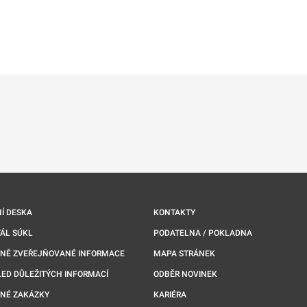
ě
é kartě
ře na nové kartě
Í DESKA
KONTAKTY
ÁL SÚKL
PODATELNA / POKLADNA
NNĚ ZVEŘEJŇOVANÉ INFORMACE
MAPA STRÁNEK
ED DŮLEŽITÝCH INFORMACÍ
ODBĚR NOVINEK
NÉ ZAKÁZKY
KARIÉRA