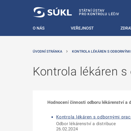
 NA HLAVNÍ OBSAH
STÁTNÍ ÚSTAV
PRO KONTROLU LÉČIV
O NÁS
VEŘEJNOST
ZDRA
ÚVODNÍ STRÁNKA
KONTROLA LÉKÁREN S ODBORNÝMI 
Kontrola lékáren s
Hodnocení činnosti odboru lékárenství a d
Kontrola lékáren s odbornými prac
Odbor lékárenství a distribuce
26.02.2024