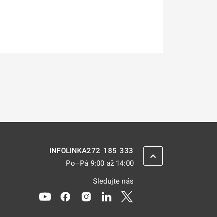
272 185 333
INFOLINKA
ZPĚT NAHORU
Po–Pá 9:00 až 14:00
Sledujte nás
Odkaz se otevře na nové kartě
Odkaz se otevře na nové kartě
Odkaz se otevře na nové kartě
Odkaz se otevře na nové kar
Odkaz se otevře na nov