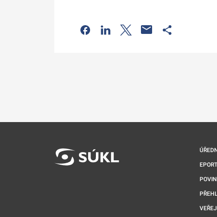
Odkaz se otevře na nové kartě
Odkaz se otevře na nové kart
Odkaz se otevře na nov
Odkaz se otev
ÚŘEDN
EPORT
POVI
PŘEHL
VEŘEJ