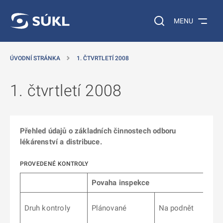
 NA HLAVNÍ OBSAH
Vyhledávání na web
MENU
ÚVODNÍ STRÁNKA
1. ČTVRTLETÍ 2008
1. čtvrtletí 2008
Přehled údajů o základních činnostech odboru
lékárenství a distribuce.
PROVEDENÉ KONTROLY
Povaha inspekce
Druh kontroly
Plánované
Na podnět