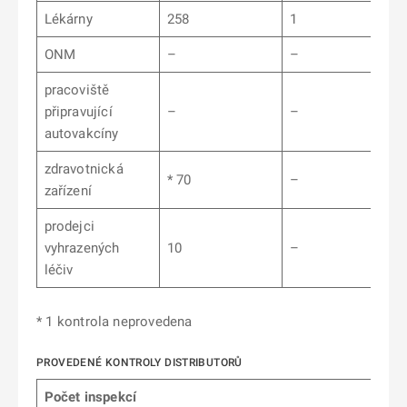
Lékárny
258
1
ONM
–
–
pracoviště
připravující
–
–
autovakcíny
zdravotnická
* 70
–
zařízení
prodejci
vyhrazených
10
–
léčiv
* 1 kontrola neprovedena
PROVEDENÉ KONTROLY DISTRIBUTORŮ
Počet inspekcí