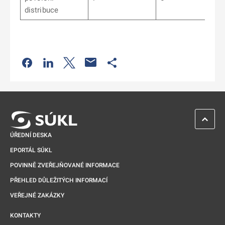
distribuce
Odkaz se otevře na nové kartě
Odkaz se otevře na nové kartě
Odkaz se otevře na nové kartě
Odkaz se otevře na nové kartě
ZPĚT 
ÚŘEDNÍ DESKA
EPORTÁL SÚKL
POVINNĚ ZVEŘEJŇOVANÉ INFORMACE
PŘEHLED DŮLEŽITÝCH INFORMACÍ
VEŘEJNÉ ZAKÁZKY
KONTAKTY