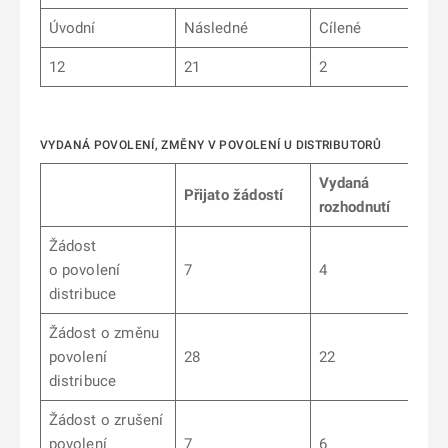
Úvodní
Následné
Cílené
12
21
2
VYDANÁ POVOLENÍ, ZMĚNY V POVOLENÍ U DISTRIBUTORŮ
Vydaná
Přijato žádostí
rozhodnutí
Žádost
o povolení
7
4
distribuce
Žádost o změnu
povolení
28
22
distribuce
Žádost o zrušení
povolení
7
6