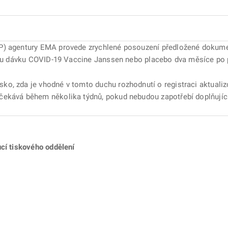
P) agentury EMA provede zrychlené posouzení předložené dokumen
uhou dávku COVID-19 Vaccine Janssen nebo placebo dva měsíce po
o, zda je vhodné v tomto duchu rozhodnutí o registraci aktualiz
čekává během několika týdnů, pokud nebudou zapotřebí doplňujíc
ucí tiskového oddělení
ě
é kartě
ře na nové kartě