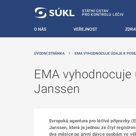
 NA HLAVNÍ OBSAH
STÁTNÍ ÚSTAV
PRO KONTROLU LÉČIV
O NÁS
VEŘEJNOST
ZDRA
ÚVODNÍ STRÁNKA
EMA VYHODNOCUJE ÚDAJE K POSI
EMA vyhodnocuje ú
Janssen
Evropská agentura pro léčivé přípravky 
Janssen, která je jednou ze čtyř registr
dva měsíce po první dávce osobám ve věk