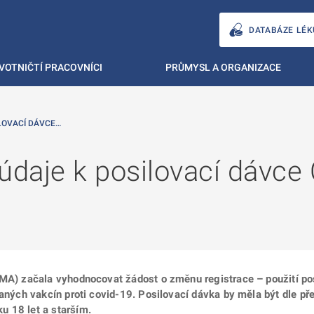
DATABÁZE LÉK
VOTNIČTÍ PRACOVNÍCI
PRŮMYSL A ORGANIZACE
LOVACÍ DÁVCE…
daje k posilovací dávce
(EMA) začala vyhodnocovat žádost o změnu registrace – použití p
ovaných vakcín proti covid-19. Posilovací dávka by měla být dle
u 18 let a starším.