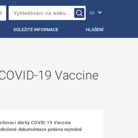
Změna jazyka
Vyhledávání na webu…
Ů
DŮLEŽITÉ INFORMACE
HLÁŠENÍ
 COVID-19 Vaccine
osilovací dávky COVID-19 Vaccine
 předložené dokumentace podána nejméně