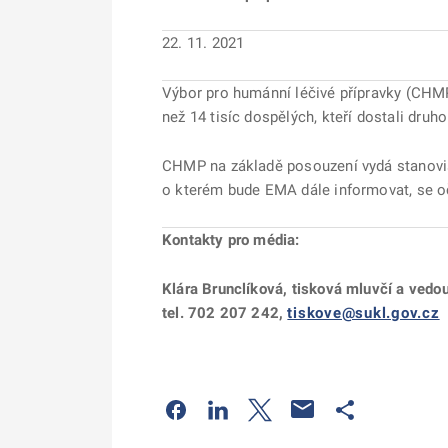
22. 11. 2021
Výbor pro humánní léčivé přípravky (CHM
než 14 tisíc dospělých, kteří dostali dr
CHMP na základě posouzení vydá stanovisk
o kterém bude EMA dále informovat, se o
Kontakty pro média:
Klára Brunclíková, tisková mluvčí a vedo
tel. 702 207 242,
tiskove@sukl.gov.cz
Odkaz se otevře na nové kartě
Odkaz se otevře na nové kart
Odkaz se otevře na nov
Odkaz se otev