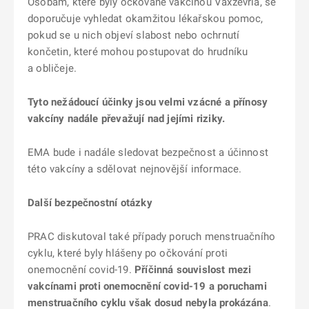
Osobám, které byly očkované vakcínou Vaxzevria, se
doporučuje vyhledat okamžitou lékařskou pomoc,
pokud se u nich objeví slabost nebo ochrnutí
končetin, které mohou postupovat do hrudníku
a obličeje.
Tyto nežádoucí účinky jsou velmi vzácné a přínosy
vakcíny nadále převažují nad jejími riziky.
EMA bude i nadále sledovat bezpečnost a účinnost
této vakcíny a sdělovat nejnovější informace.
Další bezpečnostní otázky
PRAC diskutoval také případy poruch menstruačního
cyklu, které byly hlášeny po očkování proti
onemocnění covid-19.
Příčinná souvislost mezi
vakcínami proti onemocnění covid-19 a poruchami
menstruačního cyklu však dosud nebyla prokázána
.