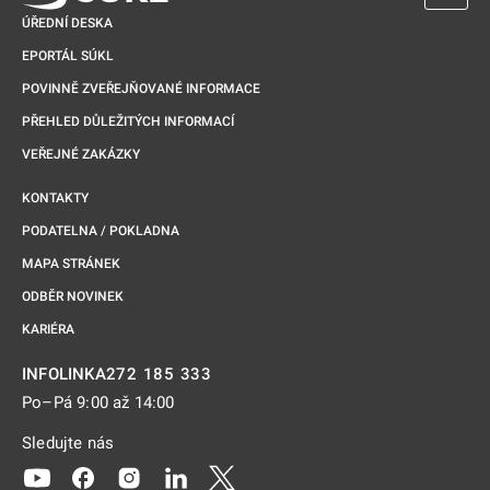
ÚŘEDNÍ DESKA
EPORTÁL SÚKL
POVINNĚ ZVEŘEJŇOVANÉ INFORMACE
PŘEHLED DŮLEŽITÝCH INFORMACÍ
VEŘEJNÉ ZAKÁZKY
KONTAKTY
PODATELNA / POKLADNA
MAPA STRÁNEK
ODBĚR NOVINEK
KARIÉRA
272 185 333
INFOLINKA
Po–Pá 9:00 až 14:00
Sledujte nás
Odkaz se otevře na nové kartě
Odkaz se otevře na nové kartě
Odkaz se otevře na nové kartě
Odkaz se otevře na nové kartě
Odkaz se otevře na nové kartě