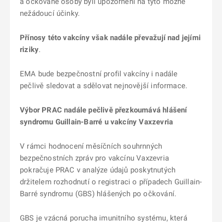
a očkované osoby byli upozorněni na tyto možné
nežádoucí účinky.
Přínosy této vakcíny však nadále převažují nad jejími
riziky
.
EMA bude bezpečnostní profil vakcíny i nadále
pečlivě sledovat a sdělovat nejnovější informace.
Výbor PRAC nadále pečlivě přezkoumává hlášení
syndromu Guillain-Barré u vakcíny Vaxzevria
V rámci hodnocení měsíčních souhrnných
bezpečnostních zpráv pro vakcínu Vaxzevria
pokračuje PRAC v analýze údajů poskytnutých
držitelem rozhodnutí o registraci o případech Guillain-
Barré syndromu (GBS) hlášených po očkování.
GBS je vzácná porucha imunitního systému, která