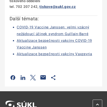
tiskového oddělení
tel. 702 207 242,
tiskove@sukl.gov.cz
Další témata:
COVID-19 Vaccine Janssen: velmi vzácný
nežádoucí účinek syndrom Guillain-Barré
Aktualizace bezpečnosti vakcíny COVID-19
Vaccine Janssen
Aktualizace bezpečnosti vakcíny Vaxzevria
Odkaz se otevře na nové kartě
Odkaz se otevře na nové kartě
Odkaz se otevře na nové kartě
Odkaz se otevře na nové kartě
ZPĚT 