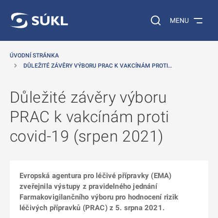
 NA HLAVNÍ OBSAH
Vyhledávání na web
MENU
ÚVODNÍ STRÁNKA
DŮLEŽITÉ ZÁVĚRY VÝBORU PRAC K VAKCÍNÁM PROTI…
Důležité závěry výboru
PRAC k vakcínám proti
covid-19 (srpen 2021)
Evropská agentura pro léčivé přípravky (EMA)
zveřejnila výstupy z pravidelného jednání
Farmakovigilančního výboru pro hodnocení rizik
léčivých přípravků (PRAC) z 5. srpna 2021.