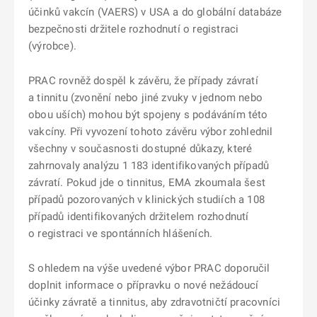
účinků vakcín (VAERS) v USA a do globální databáze
bezpečnosti držitele rozhodnutí o registraci
(výrobce).
PRAC rovněž dospěl k závěru, že případy závratí
a tinnitu (zvonění nebo jiné zvuky v jednom nebo
obou uších) mohou být spojeny s podáváním této
vakcíny. Při vyvození tohoto závěru výbor zohlednil
všechny v současnosti dostupné důkazy, které
zahrnovaly analýzu 1 183 identifikovaných případů
závratí. Pokud jde o tinnitus, EMA zkoumala šest
případů pozorovaných v klinických studiích a 108
případů identifikovaných držitelem rozhodnutí
o registraci ve spontánních hlášeních.
S ohledem na výše uvedené výbor PRAC doporučil
doplnit informace o přípravku o nové nežádoucí
účinky závratě a tinnitus, aby zdravotničtí pracovníci