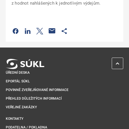
z hodnot nahlášených k jednotlivým výdejům.
Odkaz se otevře na nové kartě
Odkaz se otevře na nové kartě
Odkaz se otevře na nové kartě
Odkaz se otevře na nové kartě
ZPĚT 
ÚŘEDNÍ DESKA
EPORTÁL SÚKL
POVINNĚ ZVEŘEJŇOVANÉ INFORMACE
PŘEHLED DŮLEŽITÝCH INFORMACÍ
VEŘEJNÉ ZAKÁZKY
KONTAKTY
PODATELNA / POKLADNA