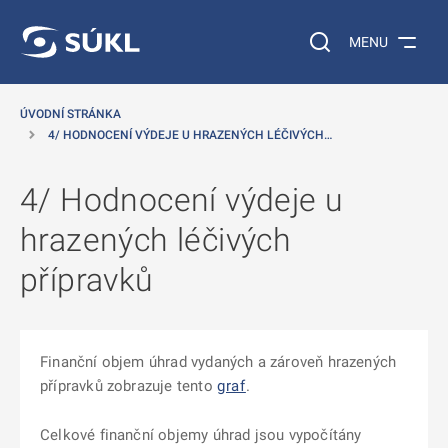
 NA HLAVNÍ OBSAH
Vyhledávání na web
MENU
ÚVODNÍ STRÁNKA
4/ HODNOCENÍ VÝDEJE U HRAZENÝCH LÉČIVÝCH…
4/ Hodnocení výdeje u
hrazených léčivých
přípravků
Finanční objem úhrad vydaných a zároveň hrazených
přípravků zobrazuje tento
graf
.
Celkové finanční objemy úhrad jsou vypočítány