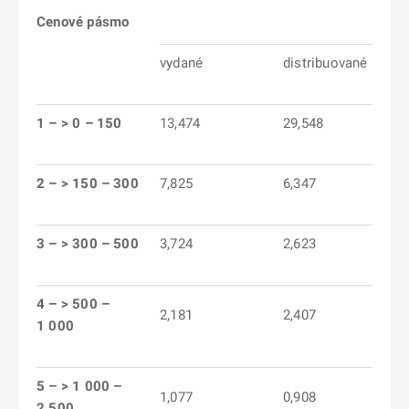
Cenové pásmo
vydané
distribuované
1 – > 0 – 150
13,474
29,548
2 – > 150 – 300
7,825
6,347
3 – > 300 – 500
3,724
2,623
4 – > 500 –
2,181
2,407
1 000
5 – > 1 000 –
1,077
0,908
2 500