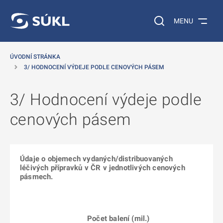
 NA HLAVNÍ OBSAH
Vyhledávání na web
MENU
ÚVODNÍ STRÁNKA
3/ HODNOCENÍ VÝDEJE PODLE CENOVÝCH PÁSEM
3/ Hodnocení výdeje podle
cenových pásem
Údaje o objemech vydaných/distribuovaných
léčivých přípravků v ČR v jednotlivých cenových
pásmech.
Počet balení (mil.)