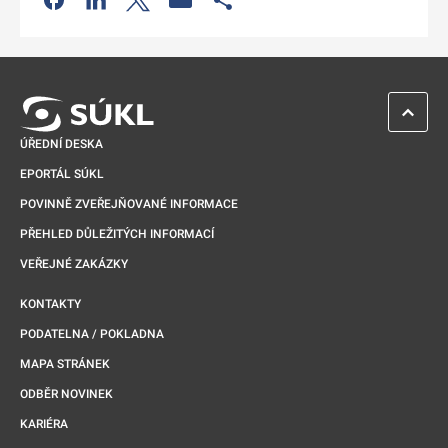
Odkaz se otevře na nové kartě
ZPĚT 
ÚŘEDNÍ DESKA
EPORTÁL SÚKL
POVINNĚ ZVEŘEJŇOVANÉ INFORMACE
PŘEHLED DŮLEŽITÝCH INFORMACÍ
VEŘEJNÉ ZAKÁZKY
KONTAKTY
PODATELNA / POKLADNA
MAPA STRÁNEK
ODBĚR NOVINEK
KARIÉRA