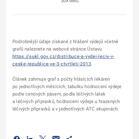
30X5MG
Podrobnější údaje získané z hlášení výdejů včetně
grafů naleznete na webové stránce Ústavu
https://sukl.gov.cz/distribuce-a-vydej-leciv-v-
ceske-republice-ve-3-ctvrtleti-2013
.
Článek zahrnuje graf s počty hlásících lékáren
po jednotlivých měsících, tabulku hodnocení výdeje
podle cenových pásem, podle léčivých látek
a léčivých přípravků, hodnocení výdeje u hrazených
léčivých přípravků a v jednotlivých ATC skupinách.
Odkaz se otevře na nové kartě
Odkaz se otevře na nové kartě
Odkaz se otevře na nové kartě