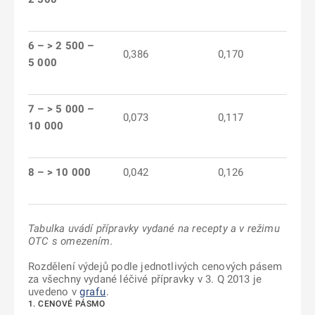
6 – > 2 500 –
0,386
0,170
5 000
7 – > 5 000 –
0,073
0,117
10 000
8 – > 10 000
0,042
0,126
Tabulka uvádí přípravky vydané na recepty a v režimu
OTC s omezením.
Rozdělení výdejů podle jednotlivých cenových pásem
za všechny vydané léčivé přípravky v 3. Q 2013 je
uvedeno v
grafu
.
1. CENOVÉ PÁSMO