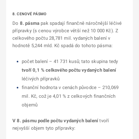
8. CENOVÉ PÁSMO
Do
8. pásma
pak spadají finančně náročnější léčivé
přípravky (s cenou výrobce větší než 10 000 Kč). Z
celkového počtu 28,781 mil. vydaných balení v
hodnotě 5,244 mld. Kč spadá do tohoto pásma:
počet balení – 41 731 kusů; tato skupina tedy
tvoří 0,1
% celkového počtu vydaných balení
léčivých přípravků
finanční hodnota v cenách původce – 210,069
mil. Kč, což je 4,01 % z celkových finančních
objemů
V 8. pásmu podle počtu vydaných
balení
tvoří
nejvyšší objem tyto přípravky: