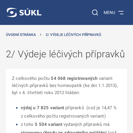
 NA HLAVNÍ OBSAH
Vyhledávání na web
MENU
ÚVODNÍ STRÁNKA
2/ VÝDEJE LÉČIVÝCH PŘÍPRAVKŮ
2/ Výdeje léčivých přípravků
Z celkového počtu
54 068
registrovaných
variant
léčivých přípravků bez homeopatik (ke dni 1.1.2013),
byl v 4. čtvrtletí roku 2012 hlášen:
výdej u 7 825 variant
přípravků (což je 14,47 %
z celkového počtu registrovaných variant)
z toho
5 504 variant
vydaných přípravků má
stanovenu úhradu ze zdravotního pojištění
(což