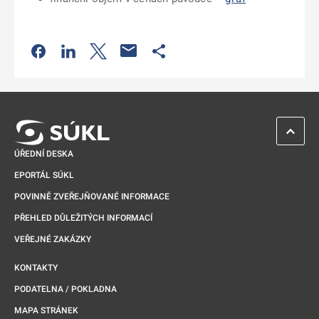
Odkaz se otevře na nové kartě
Odkaz se otevře na nové kartě
Odkaz se otevře na nové kartě
Odkaz se otevře na nové kartě
ZPĚT 
ÚŘEDNÍ DESKA
EPORTÁL SÚKL
POVINNĚ ZVEŘEJŇOVANÉ INFORMACE
PŘEHLED DŮLEŽITÝCH INFORMACÍ
VEŘEJNÉ ZAKÁZKY
KONTAKTY
PODATELNA / POKLADNA
MAPA STRÁNEK