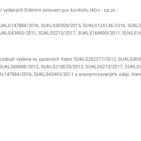
 vydaných Státním ústavem pro kontrolu léčiv - sp.zn.:
UKLS147884/2016, SUKLS30308/2015, SUKLS124136/2016, SUKLS
UKLS43493/2011, SUKLS5213/2017, SUKLS164990/2011, SUKLS16
odnutí vydaná ve správních řízení
SUKLS262217/2012, SUKLS3030
SUKLS68908/2013, SUKLS210029/2013, SUKLS5213/2017, SUKLS
ls147884/2016
,
SUKLS43493/2011
s anonymizovanými údaji, kte
ě
é kartě