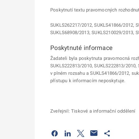
Poskytnutí textu pravomocných rozhodnutí
SUKLS262217/2012, SUKLS41866/2012, S
SUKLS68908/2013, SUKLS210029/2013, S
Poskytnuté informace
Žadateli byla poskytnuta pravomocná rozh
SUKLS222813/2010, SUKLS222813/2010, 
v plném rozsahu a
SUKLS41866/2012,
suk
přístupu k informacím neposkytuje.
Zveřejnil: Tiskové a informační oddělení
Odkaz se otevře na nové kartě
Odkaz se otevře na nové kart
Odkaz se otevře na nov