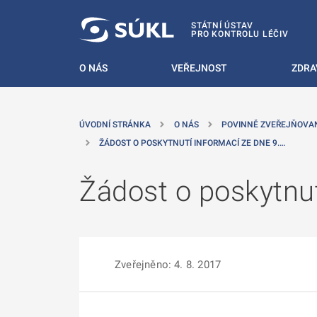
 NA HLAVNÍ OBSAH
STÁTNÍ ÚSTAV
PRO KONTROLU LÉČIV
O NÁS
VEŘEJNOST
ZDRA
ÚVODNÍ STRÁNKA
O NÁS
POVINNĚ ZVEŘEJŇOVA
ŽÁDOST O POSKYTNUTÍ INFORMACÍ ZE DNE 9.…
Žádost o poskytnut
Zveřejněno: 4. 8. 2017