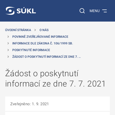
 NA HLAVNÍ OBSAH
Vyhledávání na web
MENU
ÚVODNÍ STRÁNKA
O NÁS
POVINNĚ ZVEŘEJŇOVANÉ INFORMACE
INFORMACE DLE ZÁKONA Č. 106/1999 SB.
POSKYTNUTÉ INFORMACE
ŽÁDOST O POSKYTNUTÍ INFORMACÍ ZE DNE 7. …
Žádost o poskytnutí
informací ze dne 7. 7. 2021
Zveřejněno: 1. 9. 2021