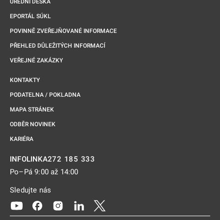
ÚŘEDNÍ DESKA
EPORTÁL SÚKL
POVINNĚ ZVEŘEJŇOVANÉ INFORMACE
PŘEHLED DŮLEŽITÝCH INFORMACÍ
VEŘEJNÉ ZAKÁZKY
KONTAKTY
PODATELNA / POKLADNA
MAPA STRÁNEK
ODBĚR NOVINEK
KARIÉRA
272 185 333
INFOLINKA
Po–Pá 9:00 až 14:00
Sledujte nás
Odkaz se otevře na nové kartě
Odkaz se otevře na nové kartě
Odkaz se otevře na nové kartě
Odkaz se otevře na nové kartě
Odkaz se otevře na nové kartě