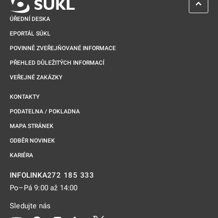
ZPĚT 
ÚŘEDNÍ DESKA
EPORTÁL SÚKL
POVINNĚ ZVEŘEJŇOVANÉ INFORMACE
PŘEHLED DŮLEŽITÝCH INFORMACÍ
VEŘEJNÉ ZAKÁZKY
KONTAKTY
PODATELNA / POKLADNA
MAPA STRÁNEK
ODBĚR NOVINEK
KARIÉRA
272 185 333
INFOLINKA
Po–Pá 9:00 až 14:00
Sledujte nás