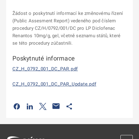
Žádost o
poskytnutí informací ke změnovému řízení
(Public Assesment Report) vedeného pod číslem
procedury CZ/H/0792/001/DC pro LP Diclofenac
Renantos 10mg/g, gel, včetně seznamu států, které
se této procedury zúčastnili.
Poskytnuté informace
CZ_H_0792_001_DC_PAR.pdf
CZ_H_0792_001_DC_PAR_Update.pdf
Odkaz se otevře na nové kartě
Odkaz se otevře na nové kartě
Odkaz se otevře na nové kartě
Odkaz se otevře na nové kartě