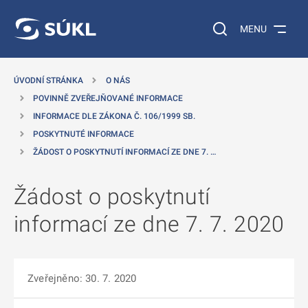
 NA HLAVNÍ OBSAH
Vyhledávání na web
MENU
ÚVODNÍ STRÁNKA
O NÁS
POVINNĚ ZVEŘEJŇOVANÉ INFORMACE
INFORMACE DLE ZÁKONA Č. 106/1999 SB.
POSKYTNUTÉ INFORMACE
ŽÁDOST O POSKYTNUTÍ INFORMACÍ ZE DNE 7. …
Žádost o poskytnutí
informací ze dne 7. 7. 2020
Zveřejněno: 30. 7. 2020