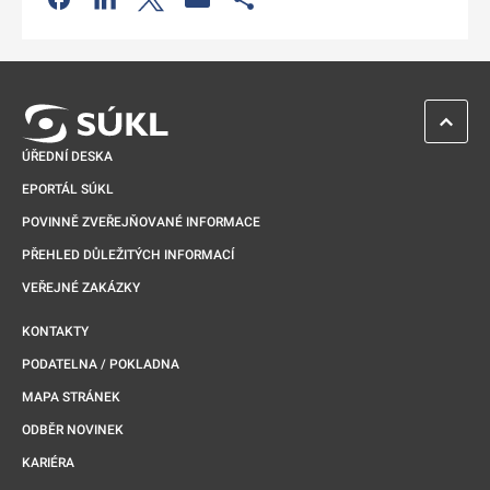
Odkaz se otevře na nové kartě
ZPĚT 
ÚŘEDNÍ DESKA
EPORTÁL SÚKL
POVINNĚ ZVEŘEJŇOVANÉ INFORMACE
PŘEHLED DŮLEŽITÝCH INFORMACÍ
VEŘEJNÉ ZAKÁZKY
KONTAKTY
PODATELNA / POKLADNA
MAPA STRÁNEK
ODBĚR NOVINEK
KARIÉRA