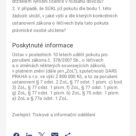
držitelem výrobní licence v rozsahu dovozu?
2. V případě, že SÚKL již pokutu dle bodu 1. této
žádosti uložil, v jaké výši a dle kterých konkrétních
ustanovení zákona o léčivech byla tato pokuta
právnické osobě uložena?
Poskytnuté informace
Ústav v posledních 10 letech udělil pokutu pro
porušení zákona č. 378/2007 Sb., o léčivech
a o změnách některých souvisejících zákonů,
v platném znění (dále jen „ZoL“), společnosti DARS
PRAHA s.r.o. ve výši 2 800 000 Kč, a to za porušení
ustanovení § 7 odst. 2 ZoL, § 77 odst. 1 písm. c) bod.
3) ZoL, § 77 odst. 1 písm. f) ZoL, § 77 odst. 1 písm.
g) ZoL, § 77 odst. 1 písm. b) ZoL, § 75 odst. 1 písm.
a) ZoL a § 77a odst. 1 ZoL.
Zveřejnil: Tiskové a informační oddělení
Odkaz se otevře na nové kartě
Odkaz se otevře na nové kartě
Odkaz se otevře na nové kartě