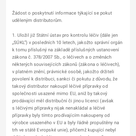
Žádost o poskytnutí informace týkající se pokut
uděleným distributorům.
1. Uložil již Státní ústav pro kontrolu léčiv (dále jen
„SÚKL“) v posledních 10 letech, jakožto správní orgán
k tomu příslušný na základě příslušných ustanovení
zákona č. 378/2007 Sb., o léčivech a o změnách
některých souvisejících zákonů (zákona o léčivech),
v platném znění, právnické osobě, jakožto držiteli
povolení k distribuci, sankci či pokutu z důvodu, že
takový distributor nakoupil léčivé přípravky od
společnosti usazené mimo EU, aniž by takový
prodávající měl distribuční či jinou licenci (avšak
s léčivými přípravky nijak nenakládal a léčivé
přípravky byly tímto prodívajícím nakoupeny od
výrobce usazeného v EU a byly řádně propuštěny na
trh ve státě Evropské unie), přičemž kupující nebyl