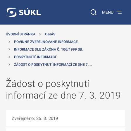
 NA HLAVNÍ OBSAH
Vyhledávání na web
MENU
ÚVODNÍ STRÁNKA
O NÁS
POVINNĚ ZVEŘEJŇOVANÉ INFORMACE
INFORMACE DLE ZÁKONA Č. 106/1999 SB.
POSKYTNUTÉ INFORMACE
ŽÁDOST O POSKYTNUTÍ INFORMACÍ ZE DNE 7. …
Žádost o poskytnutí
informací ze dne 7. 3. 2019
Zveřejněno: 26. 3. 2019