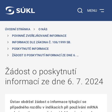
 NA HLAVNÍ OBSAH
Vyhledávání na web
MENU
ÚVODNÍ STRÁNKA
O NÁS
POVINNĚ ZVEŘEJŇOVANÉ INFORMACE
INFORMACE DLE ZÁKONA Č. 106/1999 SB.
POSKYTNUTÉ INFORMACE
ŽÁDOST O POSKYTNUTÍ INFORMACÍ ZE DNE 6. …
Žádost o poskytnutí
informací ze dne 6. 7. 2024
Ústav obdržel žádost o informace týkající se
případného rozdílu v indikacích při používání mRNA