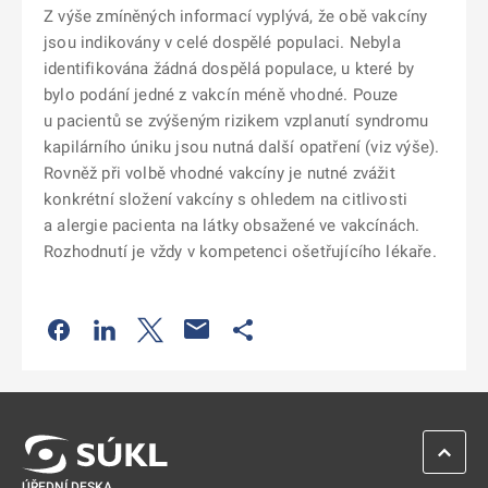
Z výše zmíněných informací vyplývá, že obě vakcíny
jsou indikovány v celé dospělé populaci. Nebyla
identifikována žádná dospělá populace, u které by
bylo podání jedné z vakcín méně vhodné. Pouze
u pacientů se zvýšeným rizikem vzplanutí syndromu
kapilárního úniku jsou nutná další opatření (viz výše).
Rovněž při volbě vhodné vakcíny je nutné zvážit
konkrétní složení vakcíny s ohledem na citlivosti
a alergie pacienta na látky obsažené ve vakcínách.
Rozhodnutí je vždy v kompetenci ošetřujícího lékaře.
Odkaz se otevře na nové kartě
Odkaz se otevře na nové kartě
Odkaz se otevře na nové kartě
Odkaz se otevře na nové kartě
ZPĚT 
ÚŘEDNÍ DESKA