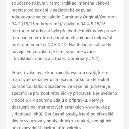
současnosti byla v rámci indikací měněna věková
hranice pro podání v pediatrické populaci.
Adaptované verze vakcín Comirnaty Original/Omicron
BA.1 (15/15 mikrogramů)/ dávku a BA.4-5 15/15
mikrogramů)/dávku byly přechodně indikovány pouze
těm pacientům, kteří podstoupili základní očkování
proti onemocnění COVID-19. Následně je nahradily
novější verze vakcín, které jsou indikované
i k základní imunizaci (např. Comirnaty JN.1).
Použití vakcíny je kontraindikováno u osob, které
mají hypersenzitivitu na léčivou látku či kteroukoli
pomocnou látku obsaženou ve vakcíně (složení je
specifické pro konkrétní léčivý přípravek a je uvedeno
v bodě 6.1 v souhrnu údajů o přípravku, který je
dostupný na internetových stránkách www.sukl.cz
v databázi léků). Současně osoby, které po předešlé
dávce vykazovaly anafylaktickou reakci, nemají být
očkovány další dávkou této vakcíny.