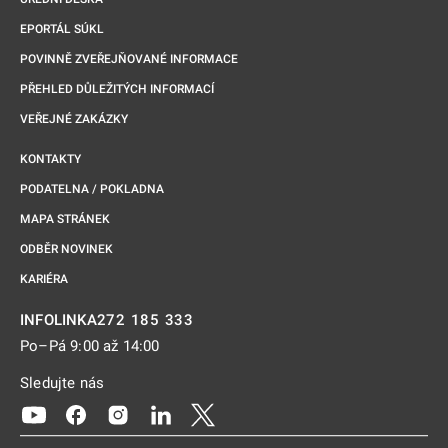
EPORTÁL SÚKL
POVINNĚ ZVEŘEJŇOVANÉ INFORMACE
PŘEHLED DŮLEŽITÝCH INFORMACÍ
VEŘEJNÉ ZAKÁZKY
KONTAKTY
PODATELNA / POKLADNA
MAPA STRÁNEK
ODBĚR NOVINEK
KARIÉRA
272 185 333
INFOLINKA
Po–Pá 9:00 až 14:00
Sledujte nás
Odkaz se otevře na nové kartě
Odkaz se otevře na nové kartě
Odkaz se otevře na nové kartě
Odkaz se otevře na nové kartě
Odkaz se otevře na nové kartě