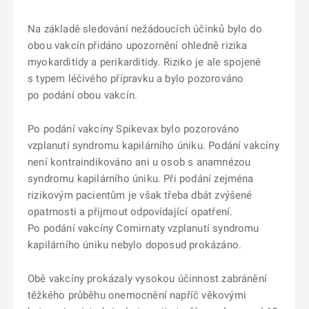
Na základě sledování nežádoucích účinků bylo do
obou vakcín přidáno upozornění ohledně rizika
myokarditidy a perikarditidy. Riziko je ale spojené
s typem léčivého přípravku a bylo pozorováno
po podání obou vakcín.
Po podání vakcíny Spikevax bylo pozorováno
vzplanutí syndromu kapilárního úniku. Podání vakcíny
není kontraindikováno ani u osob s anamnézou
syndromu kapilárního úniku. Při podání zejména
rizikovým pacientům je však třeba dbát zvýšené
opatrnosti a přijmout odpovídající opatření.
Po podání vakcíny Comirnaty vzplanutí syndromu
kapilárního úniku nebylo doposud prokázáno.
Obě vakcíny prokázaly vysokou účinnost zabránění
těžkého průběhu onemocnění napříč věkovými