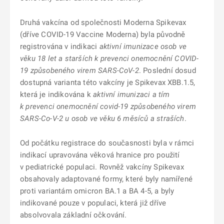
Druhá vakcína od společnosti Moderna Spikevax
(dříve COVID-19 Vaccine Moderna) byla původně
registrována v indikaci
aktivní imunizace osob ve
věku 18 let a starších k prevenci onemocnění COVID-
19 způsobeného virem SARS-CoV-2
. Poslední dosud
dostupná varianta této vakcíny je Spikevax XBB.1.5,
která je indikována k
aktivní imunizaci a tím
k prevenci onemocnění covid-19 způsobeného virem
SARS-Co-V-2 u osob ve věku 6 měsíců a straších
.
Od počátku registrace do současnosti byla v rámci
indikací upravována věková hranice pro použití
v pediatrické populaci. Rovněž vakcíny Spikevax
obsahovaly adaptované formy, které byly namířené
proti variantám omicron BA.1 a BA 4-5, a byly
indikované pouze v populaci, která již dříve
absolvovala základní očkování.