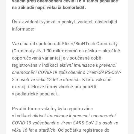
vakcín proti onemocnění covid-16 v rámci populace
na základě např. věku či komorbidit.
Ústav žádosti vyhověl a poskytl žadateli následující
informace:
Vakcína od společnosti Pfizer/BioNTech Comirnaty
(Comirnaty JN.1 30 mikrogramů na dávku – aktuálně
doporučovaná varianta) je v současné době
registrována v indikaci
aktivní imunizace k prevenci
onemocnění COVID-19 způsobeného virem SARS-CoV-
2 u osob ve věku 12 let a straších
. K této vakcíně
existují i lékové formy vhodné pro použití
v pediatrické populaci.
Prvotní forma vakcíny byla registrována
v indikaci
aktivní imunizace k prevenci onemocnění
COVID-19 způsobeného virem SARS-CoV-2 u osob ve
věku 16 let a starších
. Od počátku registrace do