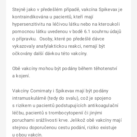
Stejně jako v předešlém případě, vakcína Spikevax je
kontraindikována u pacientů, kteří mají
hypersenzitivitu na léčivou látku nebo na kteroukoli
pomocnou látku uvedenou v bodě 6.1 souhrnu údajů
o přípravku. Osoby, které po předešlé dávce
vykazovaly anafylaktickou reakci, nemají být
očkovány další dávkou této vakcíny.
Obě vakcíny mohou být podány během těhotenství
a kojení.
Vakcíny Comirnaty i Spikevax mají být podány
intramuskulárně (tedy do svalu), což je spojeno
s rizikem u pacientů podstupujících antikoagulační
léčbu, pacientů s trombocytopenií či jinými
poruchami srážlivosti krve. Jelikož obě vakcíny mají
stejnou doporučenou cestu podání, riziko existuje
u obou vakcín.