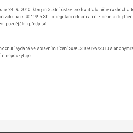
 dne 24. 9. 2010, kterým Státní ústav pro kontrolu léčiv rozhodl 
ím zákona č. 40/1995 Sb., o regulaci reklamy a o změně a doplněn
ění pozdějších předpisů.
hodnutí vydané ve správním řízení SUKLS109199/2010 s anonymizo
ím neposkytuje.
ě
é kartě
ře na nové kartě