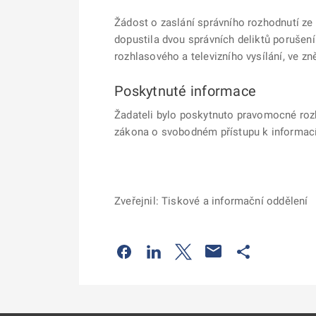
Žádost
o zaslání správního rozhodnutí ze
d
opustila dvou správních deliktů porušen
rozhlasového a televizního vysílání, ve zn
Poskytnuté informace
Žadateli bylo poskytnuto pravomocné roz
zákona o svobodném přístupu k informac
Zveřejnil: Tiskové a informační oddělení
Odkaz se otevře na nové kartě
Odkaz se otevře na nové kart
Odkaz se otevře na nov
Odkaz se otev