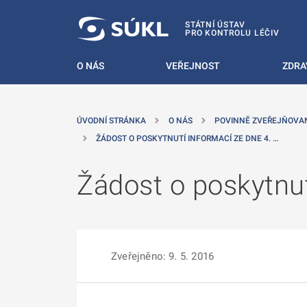
 NA HLAVNÍ OBSAH
STÁTNÍ ÚSTAV
PRO KONTROLU LÉČIV
O NÁS
VEŘEJNOST
ZDRA
ÚVODNÍ STRÁNKA
O NÁS
POVINNĚ ZVEŘEJŇOVA
ŽÁDOST O POSKYTNUTÍ INFORMACÍ ZE DNE 4. …
Žádost o poskytnut
Zveřejněno: 9. 5. 2016