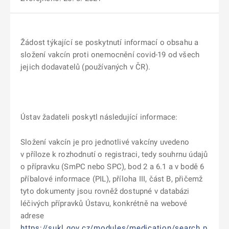
Žádost týkající se poskytnutí informací o obsahu a
složení vakcín proti onemocnění covid-19 od všech
jejich dodavatelů (používaných v ČR).
Ústav žadateli poskytl následující informace:
Složení vakcín je pro jednotlivé vakcíny uvedeno
v příloze k rozhodnutí o registraci, tedy souhrnu údajů
o přípravku (SmPC nebo SPC), bod 2 a 6.1 a v bodě 6
příbalové informace (PIL), příloha III, část B, přičemž
tyto dokumenty jsou rovněž dostupné v databázi
léčivých přípravků Ústavu, konkrétně na webové
adrese
https://sukl.gov.cz/modules/medication/search.p