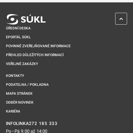
ZPĚT 
ÚŘEDNÍ DESKA
EPORTÁL SÚKL
POVINNĚ ZVEŘEJŇOVANÉ INFORMACE
PŘEHLED DŮLEŽITÝCH INFORMACÍ
VEŘEJNÉ ZAKÁZKY
KONTAKTY
PODATELNA / POKLADNA
MAPA STRÁNEK
ODBĚR NOVINEK
KARIÉRA
272 185 333
INFOLINKA
Po–Pá 9:00 až 14:00