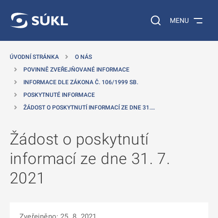
 NA HLAVNÍ OBSAH
Vyhledávání na web
MENU
ÚVODNÍ STRÁNKA
O NÁS
POVINNĚ ZVEŘEJŇOVANÉ INFORMACE
INFORMACE DLE ZÁKONA Č. 106/1999 SB.
POSKYTNUTÉ INFORMACE
ŽÁDOST O POSKYTNUTÍ INFORMACÍ ZE DNE 31.…
Žádost o poskytnutí
informací ze dne 31. 7.
2021
Zveřejněno: 25. 8. 2021